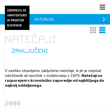
Aktualno
PRIJAVA
Thumbnail 
List V
KONTAKT
Natečaji
1/1
1/2
Aktualno
Pozdravljeni
Prijava na novičnik
zaključeni
Članstvo
Prijavite se s svojim ZAPS uporabniškim imenom in geslom.
Ostanite na tekočem z novicami in se naročite na
Praksa
V zavihku objavljamo zaključene natečaje, ki jih je razpisal
Novičnike. Označite svojo izbiro.
naložbenik ali naročnik v sodelovanju z ZAPS.
Natečaji so
Novičnike vam bomo pošiljali na vaš elektronski naslov.
O ZAPS
razporejeni v kronološko zaporedje od najbližjega do
najbolj oddaljenega
.
Mesečni novičnik
2006
Novičnik izobraževanj
PRIJAVITE SE