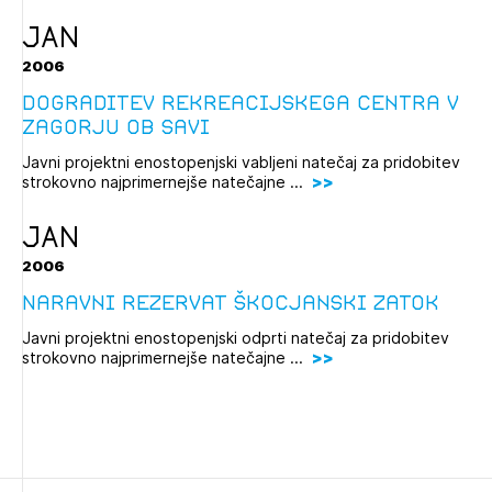
Novičnik natečajev
JAN
Tedenski novičnik javnih naročil
2006
Dnevne medijske objave
POZABLJENO GESLO
Dograditev rekreacijskega centra v
Zagorju ob Savi
REGISTRIRAJTE SE
Javni projektni enostopenjski vabljeni natečaj za pridobitev
strokovno najprimernejše natečajne ...
NAPREJ
JAN
2006
Naravni rezervat Škocjanski zatok
Javni projektni enostopenjski odprti natečaj za pridobitev
strokovno najprimernejše natečajne ...