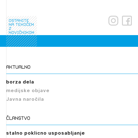
ostanite
na tekočem
z
novičnikom
Izbrana vsebina je namenjena le ZAPS
registriranim uporabnikom. Da lahko do nje
aktualno
dostopate, se je potrebno prijaviti.
borza dela
PRIJAVITE SE
REGISTRIRAJTE SE
medijske objave
Javna naročila
članstvo
stalno poklicno usposabljanje