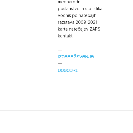
mednarodni
poslanstvo in statistika
vodnik po natečajih
razstava 2009-2021
karta natečajev ZAPS
kontakt
Izobraževanja
1/
Pr
Dogodki
1/
Osta
Po
Ozna
Novi
Prij