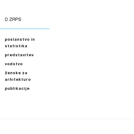
ESLO
E SE
O zaps
poslanstvo in
statistika
predstavitev
vodstvo
ženske za
arhitekturo
publikacije
Leto
2026,
2025,
2024,
2023,
2022,
2021,
2020,
2019,
2018,
2017,
2016,
2014,
2013,
2012,
2011,
2010,
2009,
2008,
2007,
2006,
2005,