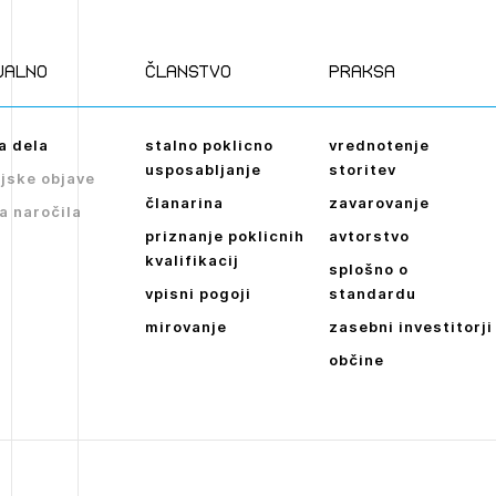
Novičnik natečajev
POZABLJENO G
Tedenski novičnik javnih naročil
JAVITE SE
REGISTRIRAJT
ualno
članstvo
praksa
Dnevne medijske objave
NAPREJ
a dela
stalno poklicno
vrednotenje
usposabljanje
storitev
jske objave
članarina
zavarovanje
a naročila
priznanje poklicnih
avtorstvo
kvalifikacij
splošno o
vpisni pogoji
standardu
mirovanje
zasebni investitorji
občine