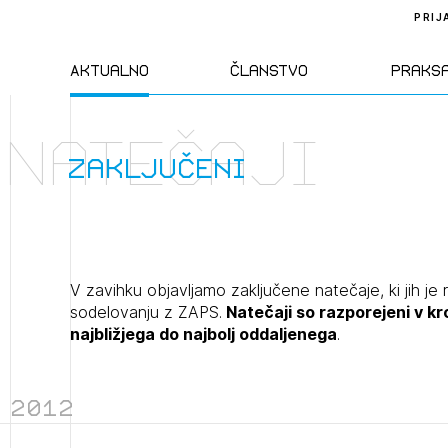
PRIJ
Aktualno
Članstvo
Praks
Natečaji
Novice
Člani ZAPS
Standa
zaključeni
Natečaji
Kandidati za
Pravil
člane
Izobraževanja
Zakon
V zavihku objavljamo zaključene natečaje, ki jih je 
Kandidati za
sodelovanju z ZAPS.
Natečaji so razporejeni v k
izpit
najbližjega do najbolj oddaljenega
.
Dogodki
Opravl
dejavn
2012
Sklepa