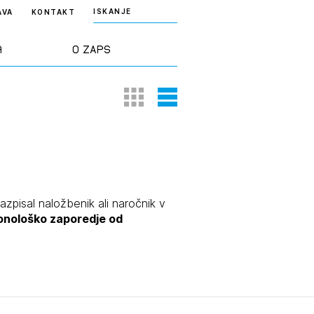
ISKANJE
AVA
KONTAKT
a
O ZAPS
Thumbnail View
List View
rd ZAPS
Predstavitev
a stroke
Ekipa
odaja
Zlati svinčnik
razpisal naložbenik ali naročnik v
ronološko zaporedje od
janje
Projekti
osti
Knjižnica
nje poslov
dokumentov