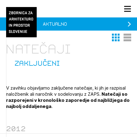
Aktualno
PRIJAVA
Thumbnail 
List V
KONTAKT
Natečaji
1/1
1/2
Aktualno
Pozdravljeni
Prijava na novičnik
zaključeni
Članstvo
Prijavite se s svojim ZAPS uporabniškim imenom in geslom.
Ostanite na tekočem z novicami in se naročite na
Praksa
V zavihku objavljamo zaključene natečaje, ki jih je razpisal
Novičnike. Označite svojo izbiro.
naložbenik ali naročnik v sodelovanju z ZAPS.
Natečaji so
Novičnike vam bomo pošiljali na vaš elektronski naslov.
O ZAPS
razporejeni v kronološko zaporedje od najbližjega do
najbolj oddaljenega
.
Mesečni novičnik
2012
Novičnik izobraževanj
PRIJAVITE SE