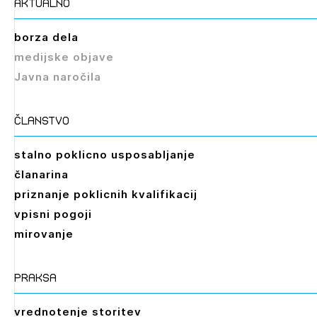
aktualno
borza dela
medijske objave
Javna naročila
članstvo
stalno poklicno usposabljanje
članarina
priznanje poklicnih kvalifikacij
vpisni pogoji
mirovanje
praksa
vrednotenje storitev