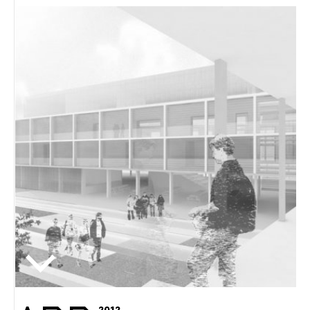
Novičnik natečajev
Tedenski novičnik javnih naročil
Dnevne medijske objave
POZABLJENO GESLO
REGISTRIRAJTE SE
NAPREJ
2012