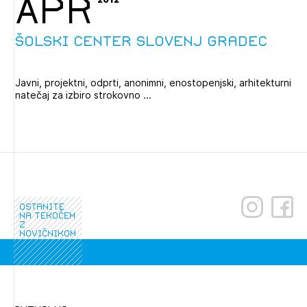
APR
Šolski center Slovenj Gradec
Javni, projektni, odprti, anonimni, enostopenjski, arhitekturni
natečaj za izbiro strokovno ...
Izbrana vsebina je namenjena le ZAPS
ostanite
na tekočem
registriranim uporabnikom. Da lahko do nje
z
dostopate, se je potrebno prijaviti.
novičnikom
PRIJAVITE SE
REGISTRIRAJTE SE