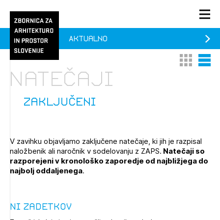
Aktualno
PRIJAVA
Thumbnail 
List V
KONTAKT
Natečaji
1/1
1/2
Aktualno
Pozdravljeni
Prijava na novičnik
zaključeni
Članstvo
Prijavite se s svojim ZAPS uporabniškim imenom in geslom.
Ostanite na tekočem z novicami in se naročite na
Praksa
V zavihku objavljamo zaključene natečaje, ki jih je razpisal
Novičnike. Označite svojo izbiro.
naložbenik ali naročnik v sodelovanju z ZAPS.
Natečaji so
Novičnike vam bomo pošiljali na vaš elektronski naslov.
O ZAPS
razporejeni v kronološko zaporedje od najbližjega do
najbolj oddaljenega
.
Mesečni novičnik
Ni zadetkov
Novičnik izobraževanj
PRIJAVITE SE