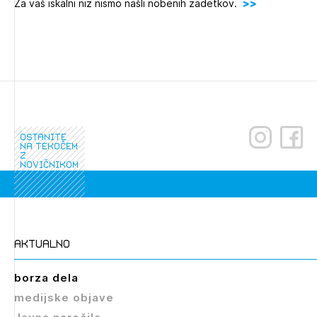
Za vaš iskalni niz nismo našli nobenih zadetkov.
Novičnik natečajev
Tedenski novičnik javnih naročil
Dnevne medijske objave
POZABLJENO GESLO
REGISTRIRAJTE SE
ostanite
NAPREJ
na tekočem
z
novičnikom
aktualno
borza dela
medijske objave