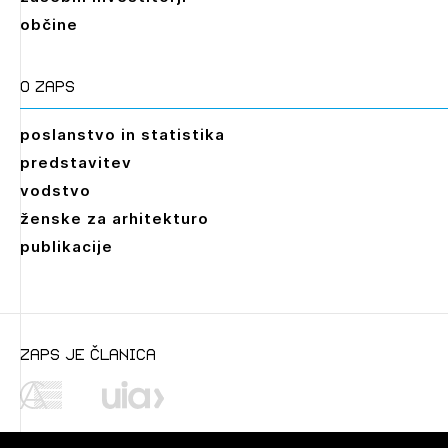
občine
O zaps
poslanstvo in statistika
predstavitev
vodstvo
ženske za arhitekturo
publikacije
Leto
2026,
2025,
2024,
2023,
2022,
2021,
2020,
zaps je članica
2019,
2018,
2017,
2016,
2014,
2013,
2012,
2011,
2010,
2009,
2008,
2007,
2006,
2005,
2004,
2003,
2002
Mesec