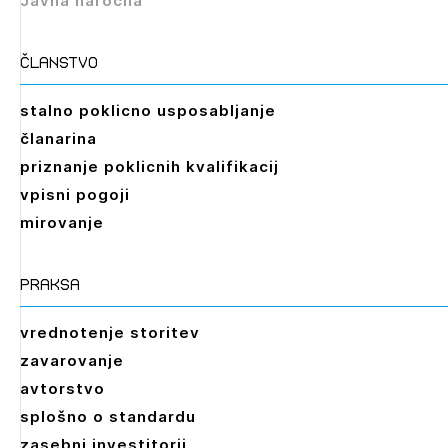
Javna naročila
Izbrana vsebina je namenjena le ZAPS
registriranim uporabnikom. Da lahko do nje
dostopate, se je potrebno prijaviti.
članstvo
PRIJAVITE SE
REGISTRIRAJTE SE
stalno poklicno usposabljanje
članarina
priznanje poklicnih kvalifikacij
vpisni pogoji
mirovanje
praksa
vrednotenje storitev
zavarovanje
avtorstvo
splošno o standardu
zasebni investitorji