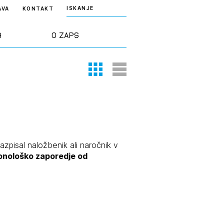
ISKANJE
AVA
KONTAKT
a
O ZAPS
Thumbnail View
List View
rd ZAPS
Predstavitev
a stroke
Ekipa
odaja
Zlati svinčnik
razpisal naložbenik ali naročnik v
ronološko zaporedje od
janje
Projekti
osti
Knjižnica
nje poslov
dokumentov