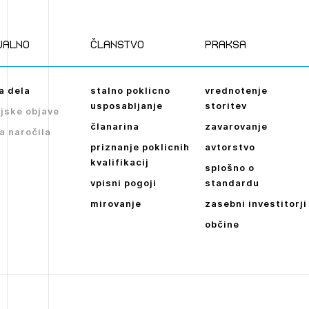
Novičnik natečajev
POZABLJENO G
Tedenski novičnik javnih naročil
JAVITE SE
REGISTRIRAJT
ualno
članstvo
praksa
Dnevne medijske objave
NAPREJ
a dela
stalno poklicno
vrednotenje
usposabljanje
storitev
jske objave
članarina
zavarovanje
a naročila
priznanje poklicnih
avtorstvo
kvalifikacij
splošno o
vpisni pogoji
standardu
mirovanje
zasebni investitorji
občine