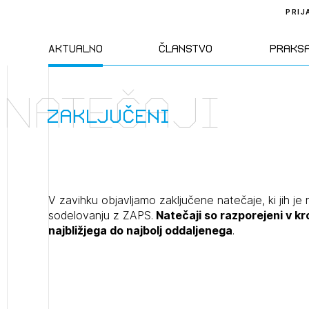
PRIJ
Aktualno
Članstvo
Praks
Natečaji
Novice
Člani ZAPS
Standa
zaključeni
Natečaji
Kandidati za
Pravil
člane
Izobraževanja
Zakon
V zavihku objavljamo zaključene natečaje, ki jih je 
Kandidati za
sodelovanju z ZAPS.
Natečaji so razporejeni v k
izpit
najbližjega do najbolj oddaljenega
.
Dogodki
Opravl
dejavn
Sklepa