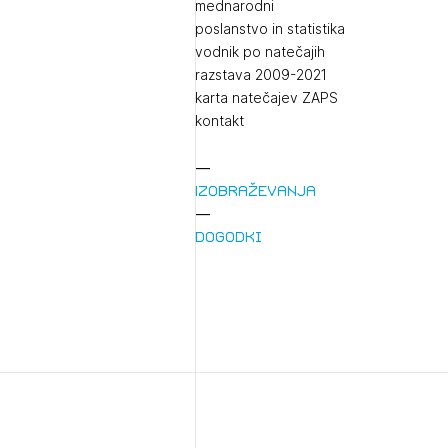
mednarodni
poslanstvo in statistika
vodnik po natečajih
razstava 2009-2021
karta natečajev ZAPS
kontakt
Izobraževanja
1/
Pr
Dogodki
1/
Osta
Po
Ozna
Novi
Prij