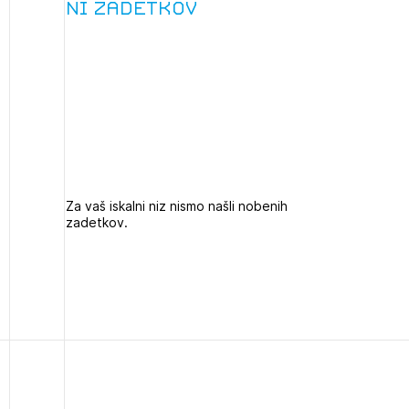
Ni zadetkov
projek
Stroko
Za inv
2
Občins
Za vaš iskalni niz nismo našli nobenih
ijava na novičnik
zadetkov.
urbani
1
nite na tekočem z novicami in se naročite na Novičnike.
zdravljeni
Izbrana vsebina je namenjena le ZAPS registriranim
čite svojo izbiro.
uporabnikom. Da lahko do nje dostopate, se je
čnike vam bomo pošiljali na vaš elektronski naslov.
potrebno prijaviti.
avite se s svojim ZAPS uporabniškim imenom in geslom.
PRIJAVITE SE
REGISTRIRA
Mesečni novičnik
Novičnik izobraževanj