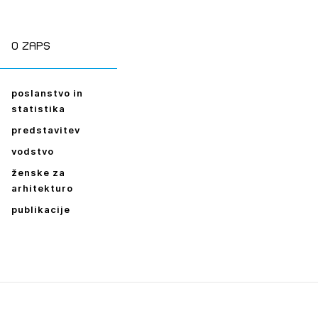
ESLO
E SE
O zaps
poslanstvo in
statistika
predstavitev
vodstvo
ženske za
arhitekturo
publikacije
Leto
2026,
2025,
2024,
2023,
2022,
2021,
2020,
2019,
2018,
2017,
2016,
2014,
2013,
2012,
2011,
2010,
2009,
2008,
2007,
2006,
2005,