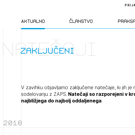
PRIJ
Aktualno
Članstvo
Praks
Natečaji
Novice
Člani ZAPS
Standa
zaključeni
Natečaji
Kandidati za
Pravil
člane
Izobraževanja
Zakon
V zavihku objavljamo zaključene natečaje, ki jih je 
Kandidati za
sodelovanju z ZAPS.
Natečaji so razporejeni v k
izpit
najbližjega do najbolj oddaljenega
.
Dogodki
Opravl
dejavn
2018
Sklepa