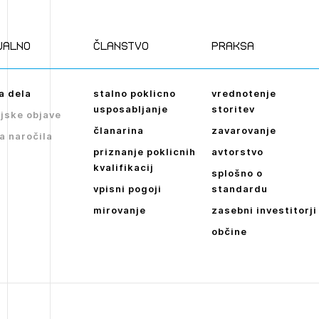
Novičnik natečajev
POZABLJENO G
Tedenski novičnik javnih naročil
JAVITE SE
REGISTRIRAJT
ualno
članstvo
praksa
Dnevne medijske objave
NAPREJ
a dela
stalno poklicno
vrednotenje
usposabljanje
storitev
jske objave
članarina
zavarovanje
a naročila
priznanje poklicnih
avtorstvo
kvalifikacij
splošno o
vpisni pogoji
standardu
mirovanje
zasebni investitorji
občine