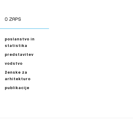
ESLO
E SE
O zaps
poslanstvo in
statistika
predstavitev
vodstvo
ženske za
arhitekturo
publikacije
Leto
2026,
2025,
2024,
2023,
2022,
2021,
2020,
2019,
2018,
2017,
2016,
2014,
2013,
2012,
2011,
2010,
2009,
2008,
2007,
2006,
2005,