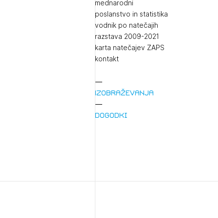
mednarodni
poslanstvo in statistika
vodnik po natečajih
razstava 2009-2021
karta natečajev ZAPS
kontakt
Izobraževanja
1/
Pr
Dogodki
1/
Osta
Po
Ozna
Novi
Prij