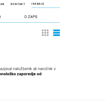
ISKANJE
AVA
KONTAKT
a
O ZAPS
Thumbnail View
List View
rd ZAPS
Predstavitev
a stroke
Ekipa
odaja
Zlati svinčnik
razpisal naložbenik ali naročnik v
ronološko zaporedje od
janje
Projekti
osti
Knjižnica
nje poslov
dokumentov