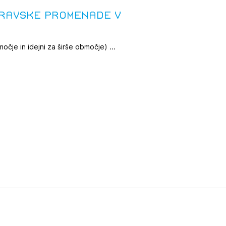
Dravske promenade v
tiranje
očje in idejni za širše območje) ...
vna pomoč
estitorje
ki
sti
JTE SE