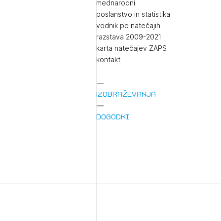
mednarodni
poslanstvo in statistika
vodnik po natečajih
razstava 2009-2021
karta natečajev ZAPS
kontakt
Izobraževanja
1/
Pr
Dogodki
1/
Osta
Po
Ozna
Novi
Prij