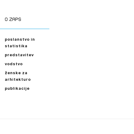
ESLO
E SE
O zaps
poslanstvo in
statistika
predstavitev
vodstvo
ženske za
arhitekturo
publikacije
Leto
2026,
2025,
2024,
2023,
2022,
2021,
2020,
2019,
2018,
2017,
2016,
2014,
2013,
2012,
2011,
2010,
2009,
2008,
2007,
2006,
2005,