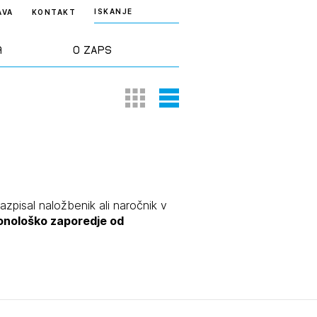
ISKANJE
AVA
KONTAKT
a
O ZAPS
Thumbnail View
List View
rd ZAPS
Predstavitev
a stroke
Ekipa
odaja
Zlati svinčnik
razpisal naložbenik ali naročnik v
ronološko zaporedje od
janje
Projekti
osti
Knjižnica
nje poslov
dokumentov