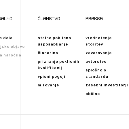
Novičnik natečajev
POZABLJENO G
Tedenski novičnik javnih naročil
JAVITE SE
REGISTRIRAJT
ualno
članstvo
praksa
Dnevne medijske objave
NAPREJ
a dela
stalno poklicno
vrednotenje
usposabljanje
storitev
jske objave
članarina
zavarovanje
a naročila
priznanje poklicnih
avtorstvo
kvalifikacij
splošno o
vpisni pogoji
standardu
mirovanje
zasebni investitorji
občine