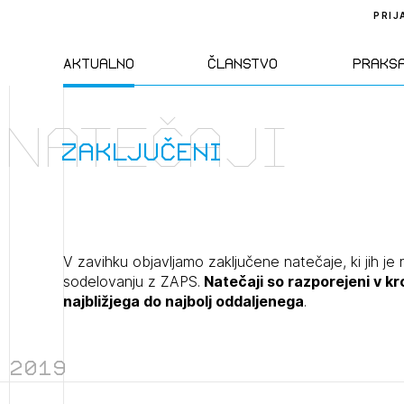
PRIJ
Aktualno
Članstvo
Praks
Natečaji
Novice
Člani ZAPS
Standa
zaključeni
Natečaji
Kandidati za
Pravil
člane
Izobraževanja
Zakon
V zavihku objavljamo zaključene natečaje, ki jih je 
Kandidati za
sodelovanju z ZAPS.
Natečaji so razporejeni v k
izpit
najbližjega do najbolj oddaljenega
.
Dogodki
Opravl
dejavn
2019
Sklepa