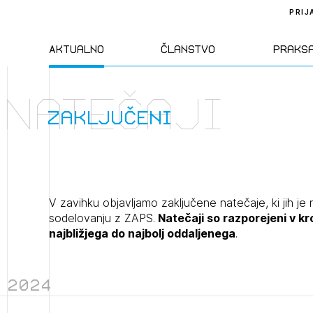
PRIJ
Aktualno
Članstvo
Praks
Natečaji
Novice
Člani ZAPS
Standa
zaključeni
Natečaji
Kandidati za
Pravil
člane
Izobraževanja
Zakon
V zavihku objavljamo zaključene natečaje, ki jih je 
Kandidati za
sodelovanju z ZAPS.
Natečaji so razporejeni v k
izpit
najbližjega do najbolj oddaljenega
.
Dogodki
Opravl
dejavn
2024
Sklepa