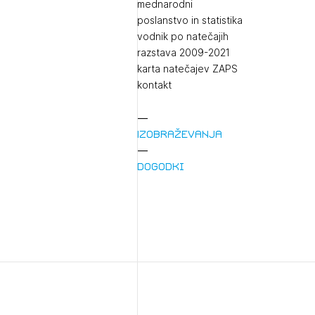
mednarodni
poslanstvo in statistika
vodnik po natečajih
razstava 2009-2021
karta natečajev ZAPS
kontakt
Izobraževanja
1/
Pr
Dogodki
1/
Osta
Po
Ozna
Novi
Prij