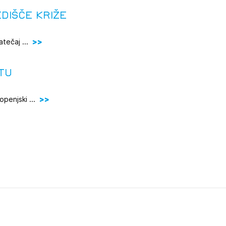
DIŠČE KRIŽE
tiranje
tečaj ...
vna pomoč
TU
estitorje
penjski ...
ki
sti
JTE SE