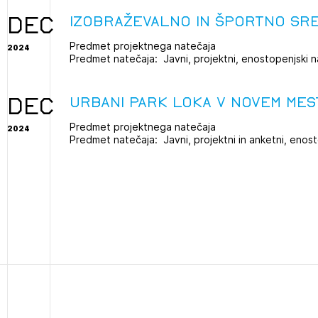
DEC
IZOBRAŽEVALNO IN ŠPORTNO SRE
projek
Predmet projektnega natečaja
2024
Predmet natečaja: Javni, projektni, enostopenjski na
Stroko
DEC
URBANI PARK LOKA V NOVEM MES
Za inv
Predmet projektnega natečaja
2024
Predmet natečaja: Javni, projektni in anketni, enosto
2
Občins
ijava na novičnik
urbani
1
nite na tekočem z novicami in se naročite na Novičnike.
zdravljeni
Izbrana vsebina je namenjena le ZAPS registriranim
čite svojo izbiro.
uporabnikom. Da lahko do nje dostopate, se je
čnike vam bomo pošiljali na vaš elektronski naslov.
potrebno prijaviti.
avite se s svojim ZAPS uporabniškim imenom in geslom.
PRIJAVITE SE
REGISTRIRA
Mesečni novičnik
Novičnik izobraževanj