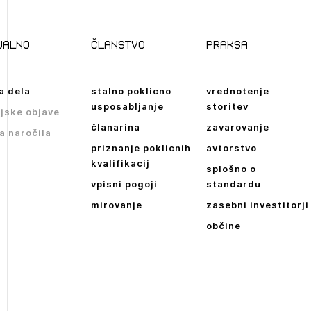
Novičnik natečajev
POZABLJENO G
Tedenski novičnik javnih naročil
JAVITE SE
REGISTRIRAJT
ualno
članstvo
praksa
Dnevne medijske objave
NAPREJ
a dela
stalno poklicno
vrednotenje
usposabljanje
storitev
jske objave
članarina
zavarovanje
a naročila
priznanje poklicnih
avtorstvo
kvalifikacij
splošno o
vpisni pogoji
standardu
mirovanje
zasebni investitorji
občine