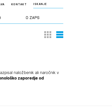
ISKANJE
AVA
KONTAKT
a
O ZAPS
Thumbnail View
List View
rd ZAPS
Predstavitev
a stroke
Ekipa
odaja
Zlati svinčnik
razpisal naložbenik ali naročnik v
ronološko zaporedje od
janje
Projekti
osti
Knjižnica
nje poslov
dokumentov