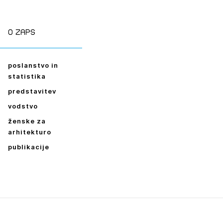
ESLO
E SE
O zaps
poslanstvo in
statistika
predstavitev
vodstvo
ženske za
arhitekturo
publikacije
Leto
2026,
2025,
2024,
2023,
2022,
2021,
2020,
2019,
2018,
2017,
2016,
2014,
2013,
2012,
2011,
2010,
2009,
2008,
2007,
2006,
2005,