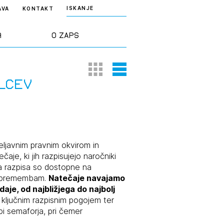
ISKANJE
AVA
KONTAKT
a
O ZAPS
Thumbnail View
List View
rd ZAPS
Predstavitev
lcev
a stroke
Ekipa
odaja
Zlati svinčnik
veljavnim pravnim okvirom in
je, ki jih razpisujejo naročniki
 razpisa so dostopne na
janje
Projekti
m spremembam.
Natečaje navajamo
osti
je, od najbližjega do najbolj
Knjižnica
 ključnim razpisnim pogojem ter
nje poslov
dokumentov
i semaforja, pri čemer