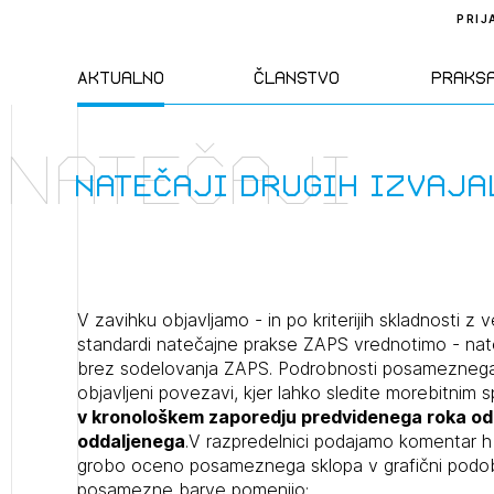
PRIJ
Aktualno
Članstvo
Praks
Natečaji
Novice
Člani ZAPS
Standa
natečaji drugih izvaja
Natečaji
Kandidati za
Pravil
člane
Izobraževanja
Zakon
V zavihku objavljamo - in po kriterijih skladnosti z 
Kandidati za
standardi natečajne prakse ZAPS vrednotimo - nateča
izpit
brez sodelovanja ZAPS. Podrobnosti posameznega
Dogodki
Opravl
objavljeni povezavi, kjer lahko sledite morebitni
dejavn
v kronološkem zaporedju predvidenega roka odda
oddaljenega
.V razpredelnici podajamo komentar h
Sklepa
grobo oceno posameznega sklopa v grafični podob
posamezne barve pomenijo: