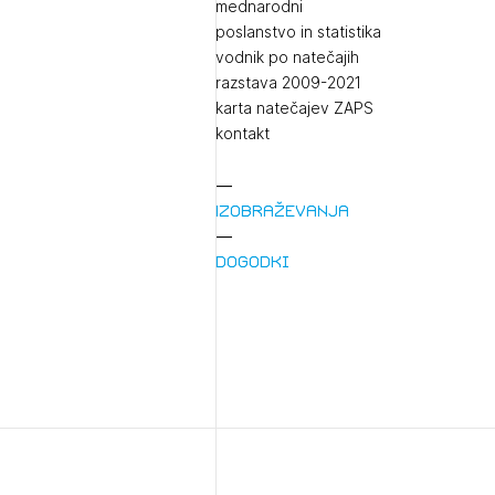
mednarodni
poslanstvo in statistika
vodnik po natečajih
razstava 2009-2021
karta natečajev ZAPS
kontakt
Izobraževanja
1/
Dogodki
Pr
1/
Osta
Po
Ozna
Novi
Prij