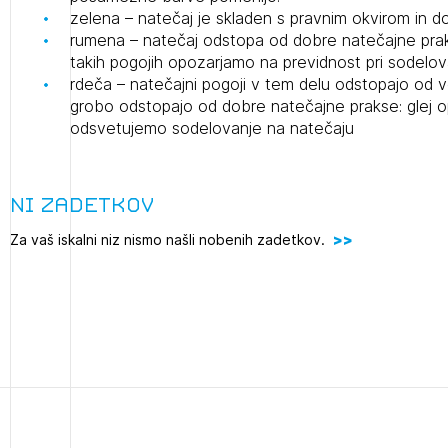
zelena – natečaj je skladen s pravnim okvirom in 
projek
rumena – natečaj odstopa od dobre natečajne pra
takih pogojih opozarjamo na previdnost pri sodelov
rdeča – natečajni pogoji v tem delu odstopajo od v
Stroko
grobo odstopajo od dobre natečajne prakse: glej
odsvetujemo sodelovanje na natečaju
Za inv
Ni zadetkov
2
Občins
ijava na novičnik
Za vaš iskalni niz nismo našli nobenih zadetkov.
urbani
1
nite na tekočem z novicami in se naročite na Novičnike.
zdravljeni
Izbrana vsebina je namenjena le ZAPS registriranim
čite svojo izbiro.
uporabnikom. Da lahko do nje dostopate, se je
čnike vam bomo pošiljali na vaš elektronski naslov.
potrebno prijaviti.
avite se s svojim ZAPS uporabniškim imenom in geslom.
PRIJAVITE SE
REGISTRIRA
Mesečni novičnik
Novičnik izobraževanj