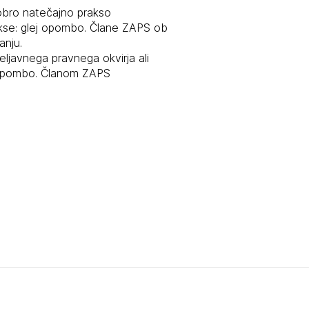
dobro natečajno prakso
tiranje
kse: glej opombo. Člane ZAPS ob
anju.
eljavnega pravnega okvirja ali
vna pomoč
 opombo. Članom ZAPS
estitorje
ki
sti
JTE SE