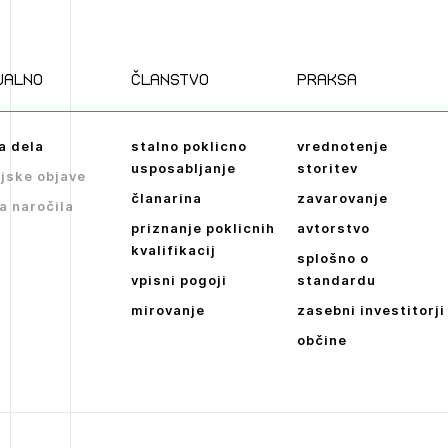
Novičnik natečajev
POZABLJENO G
Tedenski novičnik javnih naročil
JAVITE SE
REGISTRIRAJT
ualno
članstvo
praksa
Dnevne medijske objave
NAPREJ
a dela
stalno poklicno
vrednotenje
usposabljanje
storitev
jske objave
članarina
zavarovanje
a naročila
priznanje poklicnih
avtorstvo
kvalifikacij
splošno o
vpisni pogoji
standardu
mirovanje
zasebni investitorji
občine