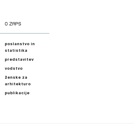
ESLO
E SE
O zaps
poslanstvo in
statistika
predstavitev
vodstvo
ženske za
arhitekturo
publikacije
Leto
2026,
2025,
2024,
2023,
2022,
2021,
2020,
2019,
2018