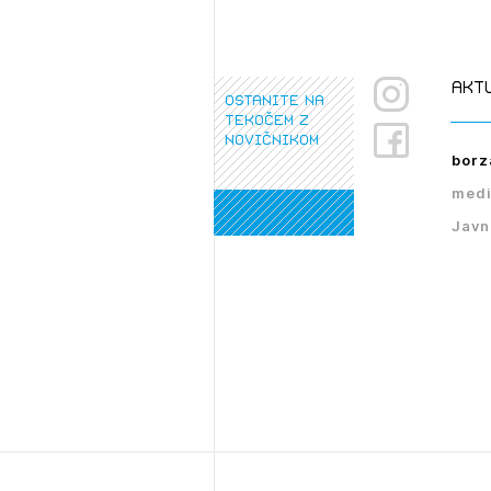
PRI
akt
ostanite na
tekočem z
novičnikom
borz
medi
Javn