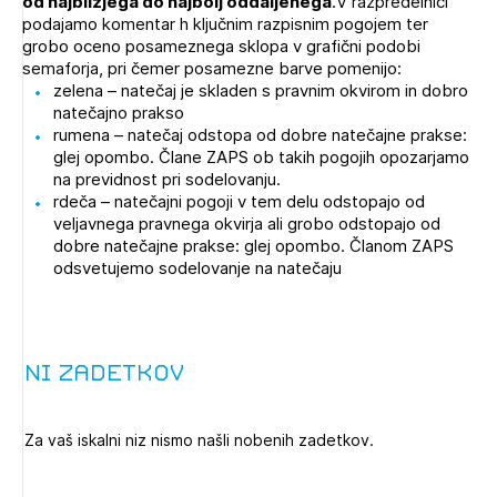
od najbližjega do najbolj oddaljenega
.V razpredelnici
Novičnik natečajev
podajamo komentar h ključnim razpisnim pogojem ter
grobo oceno posameznega sklopa v grafični podobi
Tedenski novičnik javnih naročil
semaforja, pri čemer posamezne barve pomenijo:
zelena – natečaj je skladen s pravnim okvirom in dobro
Dnevne medijske objave
POZABLJENO GESLO
natečajno prakso
rumena – natečaj odstopa od dobre natečajne prakse:
REGISTRIRAJTE SE
glej opombo. Člane ZAPS ob takih pogojih opozarjamo
na previdnost pri sodelovanju.
rdeča – natečajni pogoji v tem delu odstopajo od
veljavnega pravnega okvirja ali grobo odstopajo od
NAPREJ
dobre natečajne prakse: glej opombo. Članom ZAPS
odsvetujemo sodelovanje na natečaju
Ni zadetkov
Za vaš iskalni niz nismo našli nobenih zadetkov.