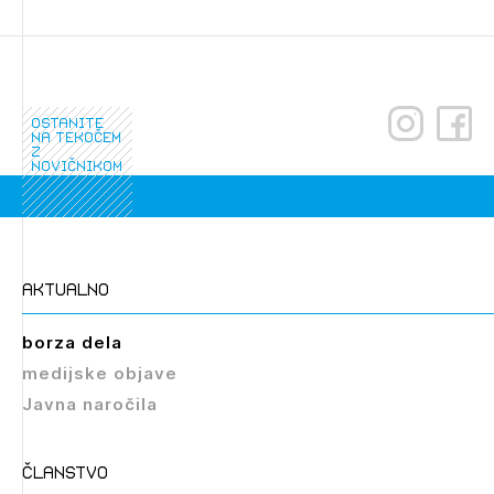
ostanite
na tekočem
z
novičnikom
Izbrana vsebina je namenjena le ZAPS
registriranim uporabnikom. Da lahko do nje
dostopate, se je potrebno prijaviti.
aktualno
PRIJAVITE SE
REGISTRIRAJTE SE
borza dela
medijske objave
Javna naročila
članstvo