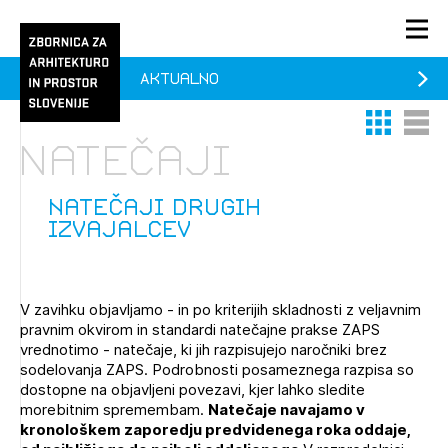
Aktualno
PRIJAVA
Thumbnail 
List V
KONTAKT
Natečaji
1/1
1/2
Aktualno
Pozdravljeni
Prijava na novičnik
natečaji drugih
izvajalcev
Članstvo
Prijavite se s svojim ZAPS uporabniškim imenom in geslom.
Ostanite na tekočem z novicami in se naročite na
Praksa
Novičnike. Označite svojo izbiro.
V zavihku objavljamo - in po kriterijih skladnosti z veljavnim
Novičnike vam bomo pošiljali na vaš elektronski naslov.
O ZAPS
pravnim okvirom in standardi natečajne prakse ZAPS
vrednotimo - natečaje, ki jih razpisujejo naročniki brez
sodelovanja ZAPS. Podrobnosti posameznega razpisa so
dostopne na objavljeni povezavi, kjer lahko sledite
Mesečni novičnik
morebitnim spremembam.
Natečaje navajamo v
kronološkem zaporedju predvidenega roka oddaje,
Novičnik izobraževanj
PRIJAVITE SE