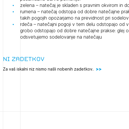
zelena – natečaj je skladen s pravnim okvirom in 
projek
rumena – natečaj odstopa od dobre natečajne pra
takih pogojih opozarjamo na previdnost pri sodelov
rdeča – natečajni pogoji v tem delu odstopajo od v
Stroko
grobo odstopajo od dobre natečajne prakse: glej
odsvetujemo sodelovanje na natečaju
Za inv
Ni zadetkov
2
Občins
ijava na novičnik
Za vaš iskalni niz nismo našli nobenih zadetkov.
urbani
1
nite na tekočem z novicami in se naročite na Novičnike.
zdravljeni
Izbrana vsebina je namenjena le ZAPS registriranim
čite svojo izbiro.
uporabnikom. Da lahko do nje dostopate, se je
čnike vam bomo pošiljali na vaš elektronski naslov.
potrebno prijaviti.
avite se s svojim ZAPS uporabniškim imenom in geslom.
PRIJAVITE SE
REGISTRIRA
Mesečni novičnik
Novičnik izobraževanj