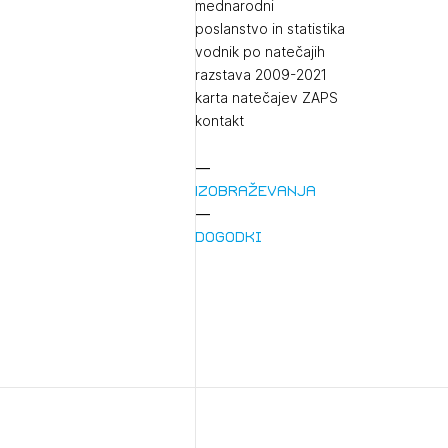
mednarodni
poslanstvo in statistika
vodnik po natečajih
razstava 2009-2021
karta natečajev ZAPS
kontakt
Izobraževanja
1/
Dogodki
Pr
1/
Osta
Po
Ozna
Novi
Prij