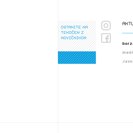
PRI
akt
ostanite na
tekočem z
novičnikom
borz
medi
Javn