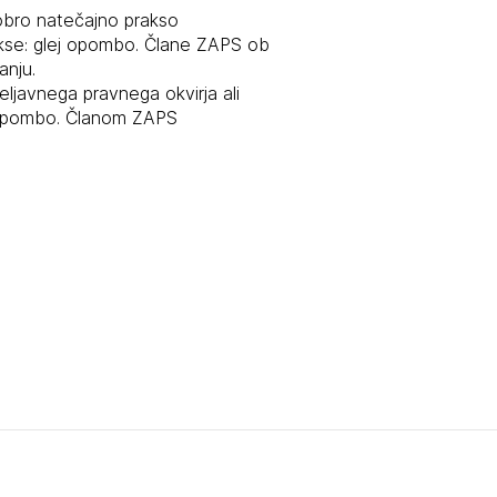
dobro natečajno prakso
tiranje
kse: glej opombo. Člane ZAPS ob
anju.
eljavnega pravnega okvirja ali
vna pomoč
 opombo. Članom ZAPS
estitorje
ki
sti
JTE SE