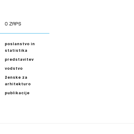
ESLO
E SE
O zaps
poslanstvo in
statistika
predstavitev
vodstvo
ženske za
arhitekturo
publikacije
Leto
2026,
2025,
2024,
2023,
2022,
2021,
2020,
2019,
2018