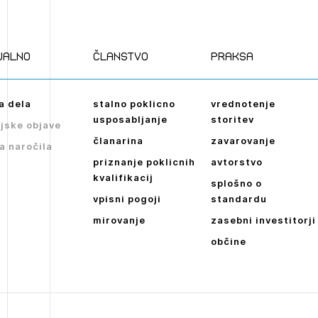
Novičnik natečajev
POZABLJENO G
Tedenski novičnik javnih naročil
JAVITE SE
REGISTRIRAJT
ualno
članstvo
praksa
Dnevne medijske objave
NAPREJ
a dela
stalno poklicno
vrednotenje
usposabljanje
storitev
jske objave
članarina
zavarovanje
a naročila
priznanje poklicnih
avtorstvo
kvalifikacij
splošno o
vpisni pogoji
standardu
mirovanje
zasebni investitorji
občine