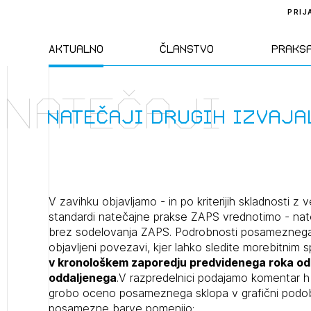
PRIJ
Aktualno
Članstvo
Praks
Natečaji
Novice
Člani ZAPS
Standa
natečaji drugih izvaja
Natečaji
Kandidati za
Pravil
člane
Izobraževanja
Zakon
V zavihku objavljamo - in po kriterijih skladnosti z 
Kandidati za
standardi natečajne prakse ZAPS vrednotimo - nateča
izpit
brez sodelovanja ZAPS. Podrobnosti posameznega
Dogodki
Opravl
objavljeni povezavi, kjer lahko sledite morebitni
dejavn
v kronološkem zaporedju predvidenega roka odda
oddaljenega
.V razpredelnici podajamo komentar h
Sklepa
grobo oceno posameznega sklopa v grafični podob
posamezne barve pomenijo: