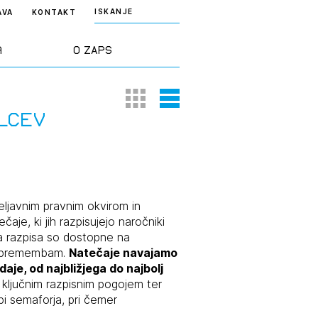
ISKANJE
AVA
KONTAKT
a
O ZAPS
Thumbnail View
List View
rd ZAPS
Predstavitev
lcev
a stroke
Ekipa
odaja
Zlati svinčnik
veljavnim pravnim okvirom in
je, ki jih razpisujejo naročniki
 razpisa so dostopne na
janje
Projekti
m spremembam.
Natečaje navajamo
osti
je, od najbližjega do najbolj
Knjižnica
 ključnim razpisnim pogojem ter
nje poslov
dokumentov
i semaforja, pri čemer