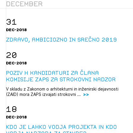
December
Novičnik natečajev
Tedenski novičnik javnih naročil
31
Dnevne medijske objave
POZABLJENO GESLO
DEC-2018
REGISTRIRAJTE SE
Zdravo, ambiciozno in srečno 2019
20
NAPREJ
DEC-2018
Poziv h kandidaturi za člana
komisije ZAPS za strokovni nadzor
V skladu z Zakonom o arhitekturni in inženirski dejavnosti
(ZAID) mora ZAPS izvajati strokovni ...
18
DEC-2018
KDO JE LAHKO VODJA PROJEKTA IN KDO