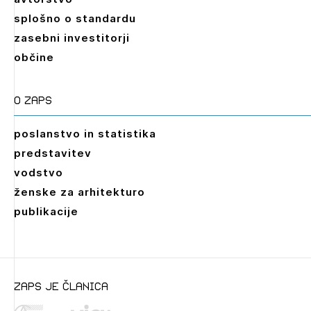
splošno o standardu
zasebni investitorji
občine
O zaps
poslanstvo in statistika
predstavitev
vodstvo
ženske za arhitekturo
publikacije
Leto
2026,
2025,
2024,
2023,
2022,
2021,
2020,
2019,
2018,
2017,
2016,
2015,
2014,
2013,
2012,
2011,
2010,
2009
zaps je članica