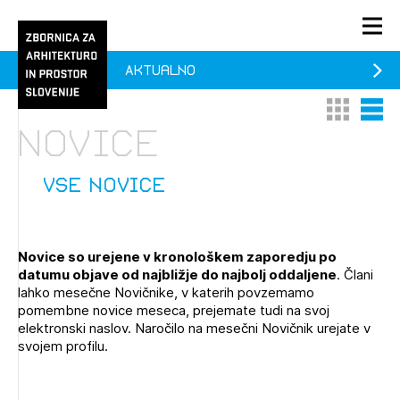
Aktualno
PRIJAVA
Thumbnail 
List V
KONTAKT
Novice
1/1
1/2
Aktualno
Pozdravljeni
Prijava na novičnik
vse novice
Članstvo
Prijavite se s svojim ZAPS uporabniškim imenom in geslom.
Ostanite na tekočem z novicami in se naročite na
Praksa
Novice so urejene v kronološkem zaporedju po
Novičnike. Označite svojo izbiro.
datumu objave od najbližje do najbolj oddaljene
. Člani
Novičnike vam bomo pošiljali na vaš elektronski naslov.
O ZAPS
lahko mesečne Novičnike, v katerih povzemamo
pomembne novice meseca, prejemate tudi na svoj
elektronski naslov. Naročilo na mesečni Novičnik urejate v
svojem profilu.
Mesečni novičnik
Novičnik izobraževanj
PRIJAVITE SE