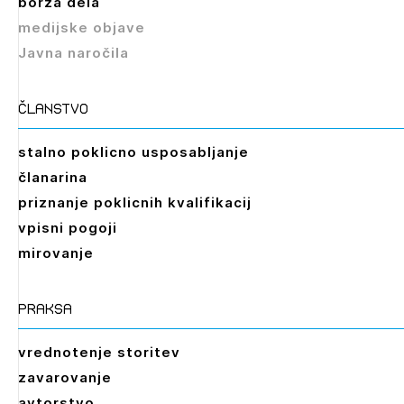
borza dela
medijske objave
Javna naročila
članstvo
stalno poklicno usposabljanje
članarina
priznanje poklicnih kvalifikacij
vpisni pogoji
mirovanje
praksa
vrednotenje storitev
zavarovanje
avtorstvo