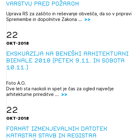
varstvu pred požarom
Uprava RS za zaščito in reševanje obvešča, da so v pripravi
Izbrana vsebina je namenjena le ZAPS
Spremembe in dopolnitve Zakona ...
registriranim uporabnikom. Da lahko do nje
dostopate, se je potrebno prijaviti.
22
PRIJAVITE SE
REGISTRIRAJTE SE
OKT-2018
Ekskurzija na Beneški arhitekturni
bienale 2018 (petek 9.11. in sobota
10.11.)
Foto A.O.
Dve leti sta naokoli in spet je čas za ogled največje
arhitekturne prireditve ...
22
OKT-2018
Format izmenjevalnih datotek
katastra stavb in registra