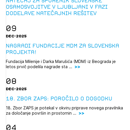
Natečaj za Spomenik slovenske
osamosvojitve v Ljubljani v fazi
dodelave natečajnih rešitev
09
DEC-2025
Nagradi fundacije MDM za slovenska
projekta!
Fundacija Milenije i Darka Marušića (MDM) iz Beograda je
letos prvič podelila nagrade sta ...
08
DEC-2025
18. Zbor ZAPS: poročilo o dogodku
18. Zbor ZAPS je potekal v okviru priprave novega pravilnika
za določanje površin in prostornin ...
04