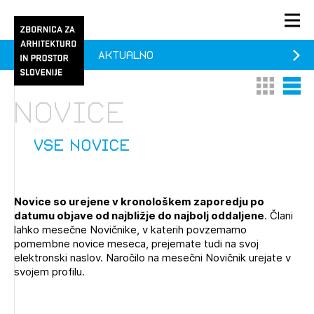
Aktualno
PRIJAVA
Thumbnail 
List V
KONTAKT
Novice
1/1
1/2
Aktualno
Pozdravljeni
Prijava na novičnik
vse novice
Članstvo
Prijavite se s svojim ZAPS uporabniškim imenom in geslom.
Ostanite na tekočem z novicami in se naročite na
Praksa
Novice so urejene v kronološkem zaporedju po
Novičnike. Označite svojo izbiro.
datumu objave od najbližje do najbolj oddaljene
. Člani
Novičnike vam bomo pošiljali na vaš elektronski naslov.
O ZAPS
lahko mesečne Novičnike, v katerih povzemamo
pomembne novice meseca, prejemate tudi na svoj
elektronski naslov. Naročilo na mesečni Novičnik urejate v
svojem profilu.
Mesečni novičnik
Novičnik izobraževanj
PRIJAVITE SE