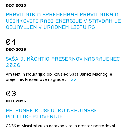
DEC-2025
Pravilnik o spremembah Pravilnika o
učinkoviti rabi energije v stavbah je
objavljen v Uradnem listu RS
04
DEC-2025
SAŠA J. MÄCHTIG Prešernov nagrajenec
2026
Arhitekt in industrijski oblikovalec Saša Janez Mächtig je
prejemnik Prešernove nagrade ...
03
DEC-2025
Pripombe k osnutku Krajinske
politike Slovenije
ZAPS je Ministrstvu za naravne vire in prostor posredoval