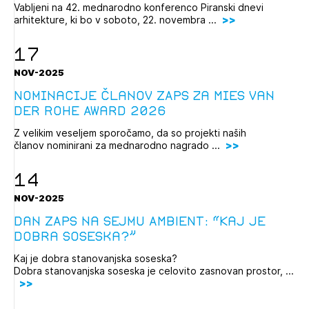
Vabljeni na 42. mednarodno konferenco Piranski dnevi
Izbrana vsebina je namenjena le ZAPS
arhitekture, ki bo v soboto, 22. novembra ...
registriranim uporabnikom. Da lahko do nje
dostopate, se je potrebno prijaviti.
17
PRIJAVITE SE
REGISTRIRAJTE SE
NOV-2025
Nominacije članov ZAPS za Mies van
der Rohe Award 2026
Z velikim veseljem sporočamo, da so projekti naših
članov nominirani za mednarodno nagrado ...
14
NOV-2025
Dan ZAPS na sejmu AMBIENT: “Kaj je
dobra soseska?”
Kaj je dobra stanovanjska soseska?
Dobra stanovanjska soseska je celovito zasnovan prostor, ...