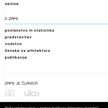
občine
O zaps
poslanstvo in statistika
predstavitev
vodstvo
ženske za arhitekturo
publikacije
Leto
2026,
2025,
2024,
2023,
2022,
2021,
2020,
2019,
2018,
2017,
2016,
2015,
2014,
2013,
2012,
2011,
2010,
2009
zaps je članica
Mesec
Januar,
Februar,
Marec,
April,
Maj,
Junij,
Julij,
Avgust,
September,
Oktober,
November,
Naša spletna stran v namen boljšega delovanja uporablja