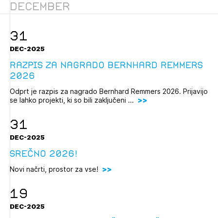
December
Novičnik natečajev
Tedenski novičnik javnih naročil
31
Dnevne medijske objave
POZABLJENO GESLO
DEC-2025
REGISTRIRAJTE SE
Razpis za nagrado Bernhard Remmers
2026
Odprt je razpis za nagrado Bernhard Remmers 2026. Prijavijo
NAPREJ
se lahko projekti, ki so bili zaključeni ...
31
DEC-2025
Srečno 2026!
Novi načrti, prostor za vse!
19
DEC-2025