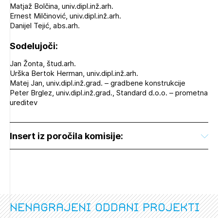
Matjaž Bolčina, univ.dipl.inž.arh.
Ernest Milčinović, univ.dipl.inž.arh.
Danijel Tejić, abs.arh.
Sodelujoči:
Jan Žonta, štud.arh.
Urška Bertok Herman, univ.dipl.inž.arh.
Matej Jan, univ.dipl.inž.grad. – gradbene konstrukcije
Peter Brglez, univ.dipl.inž.grad., Standard d.o.o. – prometna
ureditev
Insert iz poročila komisije:
nenagrajeni oddani projekti