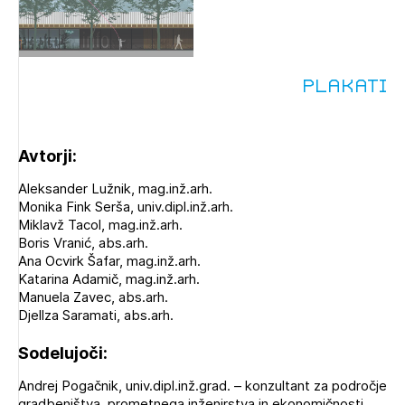
Plakati
Avtorji:
Aleksander Lužnik, mag.inž.arh.
Monika Fink Serša, univ.dipl.inž.arh.
Miklavž Tacol, mag.inž.arh.
Boris Vranić, abs.arh.
Ana Ocvirk Šafar, mag.inž.arh.
Katarina Adamič, mag.inž.arh.
Manuela Zavec, abs.arh.
Djellza Saramati, abs.arh.
Sodelujoči:
Andrej Pogačnik, univ.dipl.inž.grad. – konzultant za področje
gradbeništva, prometnega inženirstva in ekonomičnosti