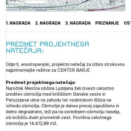
Novičnik natečajev
PRIJAVITE SE
Tedenski novičnik javnih naročil
1. NAGRADA
2. NAGRADA
3. NAGRADA
PRIZNANJE
OS
Dnevne medijske objave
POZABLJENO GESLO
REGISTRIRAJTE SE
Predmet projektnega
natečaja:
NAPREJ
Odprti, enostopenjski, projektni natečaj za izbiro strokovno
najprimernejše rešitve za CENTER BARJE
Predmet projektnega natečaja
:
Naročnik Mestna občina Ljubljana želi izvesti celostno
ureditev območja med križiščem Ižanske ceste in
Peruzzijeve ulice na zahodu ter vodotokom Iščica na
vzhodu območja. Območje je danes precej zapuščeno in
delno degradirano, leži pa na osrednjem območju naselja,
ob križišču dveh prometnih cest. Površina celotnega
območja je 14.412,88 m2.