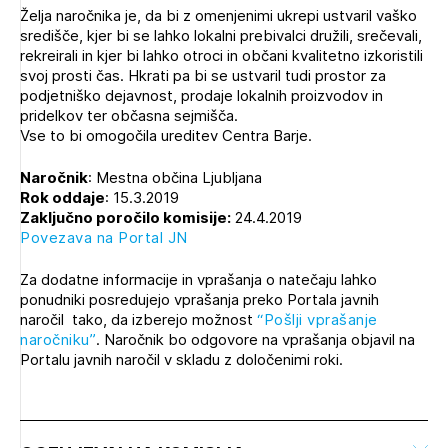
Želja naročnika je, da bi z omenjenimi ukrepi ustvaril vaško
središče, kjer bi se lahko lokalni prebivalci družili, srečevali,
rekreirali in kjer bi lahko otroci in občani kvalitetno izkoristili
svoj prosti čas. Hkrati pa bi se ustvaril tudi prostor za
podjetniško dejavnost, prodaje lokalnih proizvodov in
pridelkov ter občasna sejmišča.
Vse to bi omogočila ureditev Centra Barje.
Naročnik
: Mestna občina Ljubljana
Rok oddaje
: 15.3.2019
Zaključno poročilo komisije:
24.4.2019
Povezava na Portal JN
Za dodatne informacije in vprašanja o natečaju lahko
ponudniki posredujejo vprašanja preko Portala javnih
naročil tako, da izberejo možnost
“Pošlji vprašanje
naročniku”
. Naročnik bo odgovore na vprašanja objavil na
Portalu javnih naročil v skladu z določenimi roki.