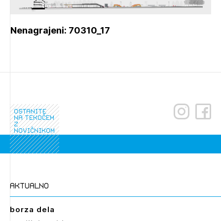
Nenagrajeni: 70310_17
ostanite
na tekočem
z
novičnikom
aktualno
borza dela