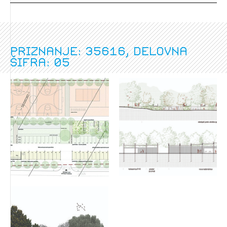
Priznanje: 35616, delovna
šifra: 05