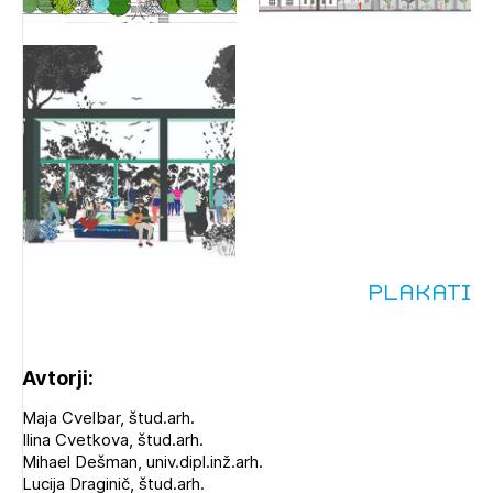
Plakati
Avtorji:
Maja Cvelbar, štud.arh.
Ilina Cvetkova, štud.arh.
Mihael Dešman, univ.dipl.inž.arh.
Lucija Draginič, štud.arh.