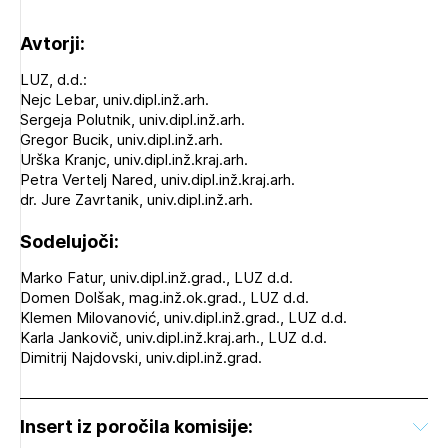
Avtorji:
LUZ, d.d.:
Nejc Lebar, univ.dipl.inž.arh.
Sergeja Polutnik, univ.dipl.inž.arh.
Gregor Bucik, univ.dipl.inž.arh.
Urška Kranjc, univ.dipl.inž.kraj.arh.
Petra Vertelj Nared, univ.dipl.inž.kraj.arh.
dr. Jure Zavrtanik, univ.dipl.inž.arh.
Sodelujoči:
Marko Fatur, univ.dipl.inž.grad., LUZ d.d.
Domen Dolšak, mag.inž.ok.grad., LUZ d.d.
Klemen Milovanović, univ.dipl.inž.grad., LUZ d.d.
Karla Jankovič, univ.dipl.inž.kraj.arh., LUZ d.d.
Dimitrij Najdovski, univ.dipl.inž.grad.
Insert iz poročila komisije: