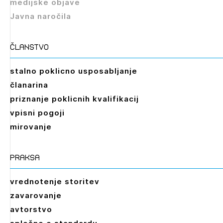
medijske objave
Javna naročila
članstvo
stalno poklicno usposabljanje
članarina
priznanje poklicnih kvalifikacij
vpisni pogoji
mirovanje
praksa
vrednotenje storitev
zavarovanje
avtorstvo