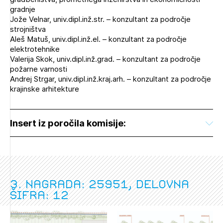
gradnje
Jože Velnar, univ.dipl.inž.str. – konzultant za področje
strojništva
Aleš Matuš, univ.dipl.inž.el. – konzultant za področje
elektrotehnike
Valerija Skok, univ.dipl.inž.grad. – konzultant za področje
požarne varnosti
Andrej Strgar, univ.dipl.inž.kraj.arh. – konzultant za področje
krajinske arhitekture
Insert iz poročila komisije:
3. nagrada: 25951, delovna
šifra: 12