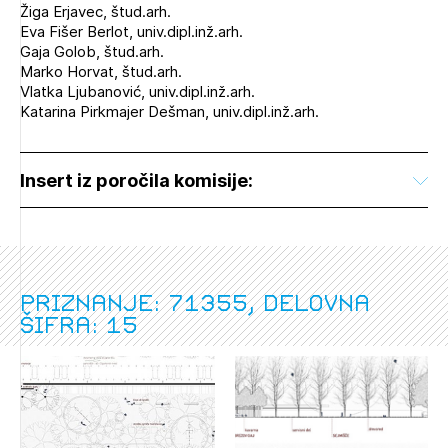
Žiga Erjavec, štud.arh.
Eva Fišer Berlot, univ.dipl.inž.arh.
Izbrana vsebina je namenjena le ZAPS
Gaja Golob, štud.arh.
registriranim uporabnikom. Da lahko do nje
Marko Horvat, štud.arh.
dostopate, se je potrebno prijaviti.
Vlatka Ljubanović, univ.dipl.inž.arh.
Katarina Pirkmajer Dešman, univ.dipl.inž.arh.
PRIJAVITE SE
REGISTRIRAJTE SE
Insert iz poročila komisije:
Priznanje: 71355, delovna
šifra: 15