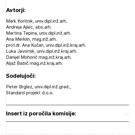
Avtorji:
Mark Koritnik, univ.dipl.inž.arh.
Andreja Ajlec, abs.arh.
Martina Tepina, univ.dipl.inž.arh.
Ana Merklin, mag.inž.arh.
prof.dr. Ana Kučan, univ.dipl.inž.kraj.arh.
Luka Javornik, univ.dipl.inž.kraj.arh.
Danijel Mohorič mag.inž.kraj.arh.
Aljaž Babič mag.inž.kraj.arh.
Sodelujoči:
Peter Brglez, univ.dipl.inž.grad.,
Standard projekt d.o.o.
Insert iz poročila komisije: