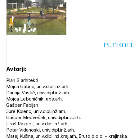
Plakati
Avtorji:
Plan B arhitekti
Mojca Gabrič, univ.dipl.inž.arh.
Danaja Vastič, univ.dipl.inž.arh.
Mojca Lebeničnik, abs.arh.
Gašper Fabijan
Jure Kolenc, univ.dipl.inž.arh.
Gašper Medvešek, univ.dipl.inž.arh.
Uroš Razpet, univ.dipl.inž.arh.
Petar Vidanoski, univ.dipl.inž.arh.
Matej Kučina, univ.dipl.inž.kraj.arh.,Bruto d.o.o. – krajinska