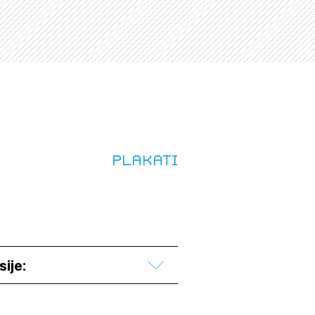
Plakati
sije: