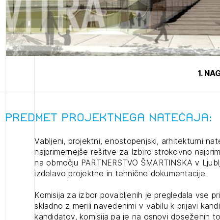
projek
Stroko
1. N
Za inv
Občins
Predmet projektnega natečaja:
urbani
Vabljeni, projektni, enostopenjski, arhitekturni na
najprimernejše rešitve za Izbiro strokovno najpri
na območju PARTNERSTVO ŠMARTINSKA v Ljubljani
izdelavo projektne in tehnične dokumentacije.
Komisija za izbor povabljenih je pregledala vse pri
skladno z merili navedenimi v vabilu k prijavi kand
kandidatov, komisija pa je na osnovi doseženih toč