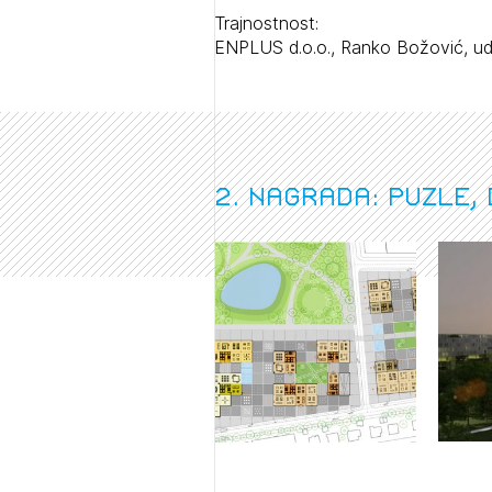
Prij
Trajnostnost:
ENPLUS d.o.o., Ranko Božović, ud
PRI
2. nagrada: PUZLE, 
PRI