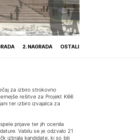
tiranje
vna pomoč
AGRADA
2. NAGRADA
OSTALI
estitorje
ki
sti
tečaj za izbiro strokovno
mernejše rešitve za Projekt K66
 ter izbiro izvajalca za
spele prijave ter jih ocenila
idature. Vabilu se je odzvalo 21
k izbrala kandidate, ki so bili