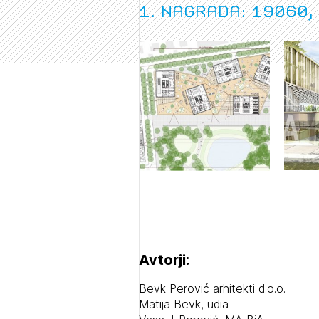
1. nagrada: 19060,
Avtorji:
Bevk Perović arhitekti d.o.o.
Matija Bevk, udia