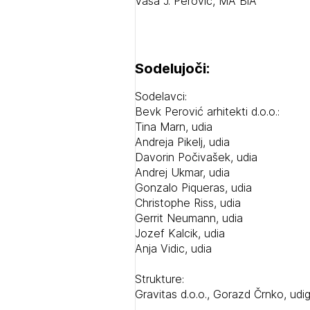
Vasa J. Perović, MA BiA
Sodelujoči:
Sodelavci:
Bevk Perović arhitekti d.o.o.:
Tina Marn, udia
Andreja Pikelj, udia
Davorin Počivašek, udia
Andrej Ukmar, udia
Gonzalo Piqueras, udia
Christophe Riss, udia
1/
Gerrit Neumann, udia
Pr
Jozef Kalcik, udia
1/
Anja Vidic, udia
1/
pr
Osta
Po
Strukture:
Ozna
Gravitas d.o.o., Gorazd Črnko, udi
Novi