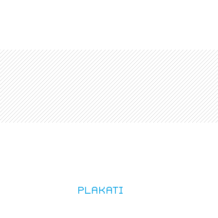
JTE SE
ESLO
E SE
Plakati