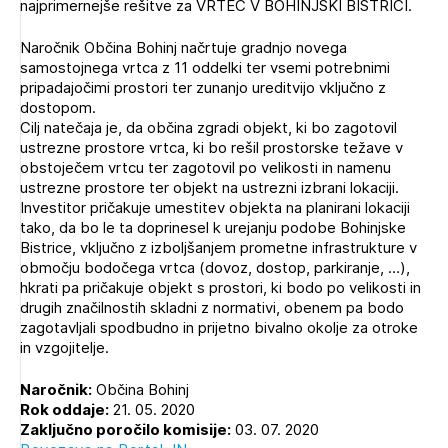
najprimernejše rešitve za VRTEC V BOHINJSKI BISTRICI.
Novičnik natečajev
PRIJAVITE SE
Naročnik Občina Bohinj načrtuje gradnjo novega
Tedenski novičnik javnih naročil
samostojnega vrtca z 11 oddelki ter vsemi potrebnimi
Dnevne medijske objave
POZABLJENO GESLO
pripadajočimi prostori ter zunanjo ureditvijo vključno z
dostopom.
Cilj natečaja je, da občina zgradi objekt, ki bo zagotovil
REGISTRIRAJTE SE
ustrezne prostore vrtca, ki bo rešil prostorske težave v
obstoječem vrtcu ter zagotovil po velikosti in namenu
ustrezne prostore ter objekt na ustrezni izbrani lokaciji.
NAPREJ
Investitor pričakuje umestitev objekta na planirani lokaciji
tako, da bo le ta doprinesel k urejanju podobe Bohinjske
Bistrice, vključno z izboljšanjem prometne infrastrukture v
območju bodočega vrtca (dovoz, dostop, parkiranje, …),
hkrati pa pričakuje objekt s prostori, ki bodo po velikosti in
drugih značilnostih skladni z normativi, obenem pa bodo
zagotavljali spodbudno in prijetno bivalno okolje za otroke
in vzgojitelje.
Naročnik:
Občina Bohinj
Rok oddaje:
21. 05. 2020
Zaključno poročilo komisije:
03. 07. 2020