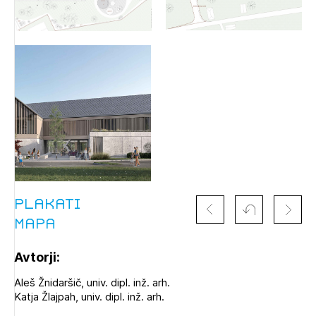
Izbrana vsebina je namenjena le ZAPS
registriranim uporabnikom. Da lahko do nje
dostopate, se je potrebno prijaviti.
PRIJAVITE SE
REGISTRIRAJTE SE
Plakati
Mapa
Avtorji:
Aleš Žnidaršič, univ. dipl. inž. arh.
Katja Žlajpah, univ. dipl. inž. arh.