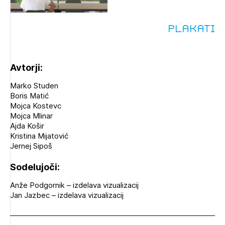
Plakati
Avtorji:
Marko Studen
Boris Matić
Mojca Kostevc
Mojca Mlinar
Ajda Košir
Kristina Mijatović
Jernej Sipoš
Sodelujoči:
Anže Podgornik – izdelava vizualizacij
Jan Jazbec – izdelava vizualizacij