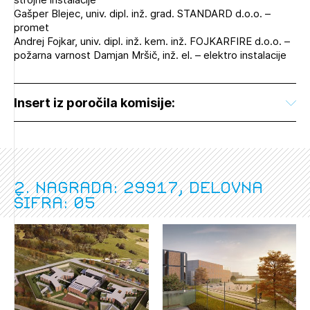
Gašper Blejec, univ. dipl. inž. grad. STANDARD d.o.o. –
promet
Andrej Fojkar, univ. dipl. inž. kem. inž. FOJKARFIRE d.o.o. –
požarna varnost Damjan Mršič, inž. el. – elektro instalacije
Insert iz poročila komisije:
2. nagrada: 29917, delovna
šifra: 05