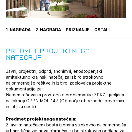
Novičnik natečajev
PRIJAVITE SE
Tedenski novičnik javnih naročil
Dnevne medijske objave
POZABLJENO GESLO
1. NAGRADA
2. NAGRADA
PRIZNANJE
OSTALI
REGISTRIRAJTE SE
Predmet projektnega
natečaja:
NAPREJ
Javni, projektni, odprti, anonimni, enostopenjski
arhitekturno krajinski natečaj za izbiro strokovno
najprimernejše rešitve in izbiro izdelovalca projektne
dokumentacije za:
Namen reševanja prostorske problematike ZPKZ Ljubljana
na lokaciji OPPN MOL 147 (Območje ob vzhodni obvoznici
in Litijski cesti)
Predmet projektnega natečaja
:
Z javnim natečajem bosta izbrana strokovno najprimernejša
urbanistična zasnova območja, ki bo strokovna podlaga za