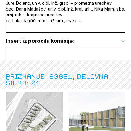
Jure Dolenc, univ. dipl. inž. grad. – prometna ureditev
doc. Darja Matjašec, univ. dipl. inž. kraj. arh., Nika Marn, abs.
kraj. arh. – krajinska ureditev
dr. Luka Jančič, mag. inž. arh., maketa
Insert iz poročila komisije:
Priznanje: 93851, delovna
šifra: 01
Izbrana vsebina je namenjena le ZAPS
registriranim uporabnikom. Da lahko do nje
dostopate, se je potrebno prijaviti.
PRIJAVITE SE
REGISTRIRAJTE SE