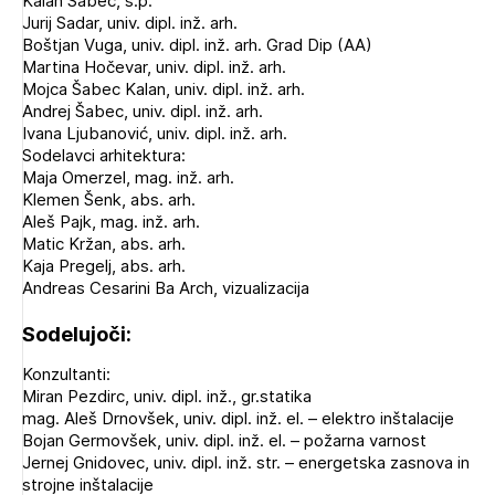
Kalan Šabec, s.p.
Jurij Sadar, univ. dipl. inž. arh.
Boštjan Vuga, univ. dipl. inž. arh. Grad Dip (AA)
Martina Hočevar, univ. dipl. inž. arh.
Mojca Šabec Kalan, univ. dipl. inž. arh.
Andrej Šabec, univ. dipl. inž. arh.
Ivana Ljubanović, univ. dipl. inž. arh.
Sodelavci arhitektura:
Maja Omerzel, mag. inž. arh.
Klemen Šenk, abs. arh.
Aleš Pajk, mag. inž. arh.
Matic Kržan, abs. arh.
Kaja Pregelj, abs. arh.
Andreas Cesarini Ba Arch, vizualizacija
Sodelujoči:
Konzultanti:
Miran Pezdirc, univ. dipl. inž., gr.statika
mag. Aleš Drnovšek, univ. dipl. inž. el. – elektro inštalacije
Bojan Germovšek, univ. dipl. inž. el. – požarna varnost
Jernej Gnidovec, univ. dipl. inž. str. – energetska zasnova in
strojne inštalacije