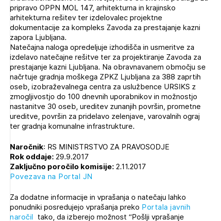
pripravo OPPN MOL 147, arhitekturna in krajinsko
arhitekturna rešitev ter izdelovalec projektne
dokumentacije za kompleks Zavoda za prestajanje kazni
zapora Ljubljana.
Natečajna naloga opredeljuje izhodišča in usmeritve za
izdelavo natečajne rešitve ter za projektiranje Zavoda za
prestajanje kazni Ljubljana. Na obravnavanem območju se
načrtuje gradnja moškega ZPKZ Ljubljana za 388 zaprtih
oseb, izobraževalnega centra za uslužbence URSIKS z
zmogljivostjo do 100 dnevnih uporabnikov in možnostjo
nastanitve 30 oseb, ureditev zunanjih površin, prometne
ureditve, površin za pridelavo zelenjave, varovalnih ograj
ter gradnja komunalne infrastrukture.
Naročnik
: RS MINISTRSTVO ZA PRAVOSODJE
Rok oddaje:
29.9.2017
Zaključno poročilo komisije:
2.11.2017
Povezava na Portal JN
Za dodatne informacije in vprašanja o natečaju lahko
ponudniki posredujejo vprašanja preko
Portala javnih
naročil
tako, da izberejo možnost “Pošlji vprašanje