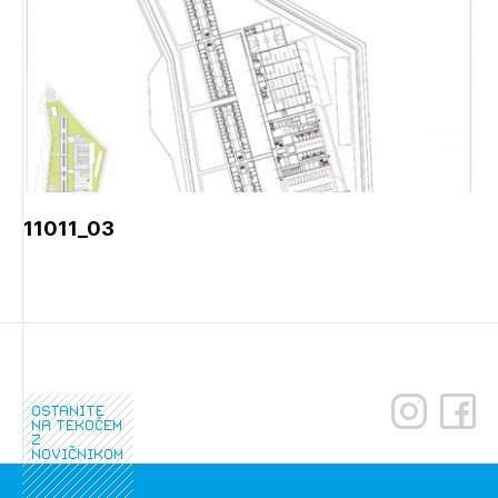
11011_03
ostanite
na tekočem
z
novičnikom