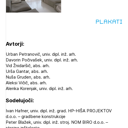
Plakati
Avtorji:
Urban Petranovič, univ. dipl. inž. arh.
Davorin Počivašek, univ. dipl. inž. arh.
Vid Žnidaršič, abs. arh.
Urša Gantar, abs. arh.
Nuša Gruden, abs. arh.
Aleksi Vičič, abs. arh.
Alenka Korenjak, univ. dipl. inž. arh.
Sodelujoči:
Ivan Hafner, univ. dipl. inž. grad. HP-HIŠA PROJEKTOV
d.o.o. – gradbene konstrukcije
Peter Blažek, univ. dipl. inž. stroj. NOM BIRO d.o.o. –
strojne inštalacije