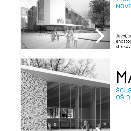
avite se s svojim ZAPS uporabniškim imenom in geslom.
Novi
PRIJAVITE SE
REGISTRIRA
Mesečni novičnik
Novičnik izobraževanj
Novičnik natečajev
Javni, p
enostop
POZABLJENO G
Tedenski novičnik javnih naročil
strokovn
JAVITE SE
REGISTRIRAJT
Dnevne medijske objave
NAPREJ
M
Šol
OŠ 