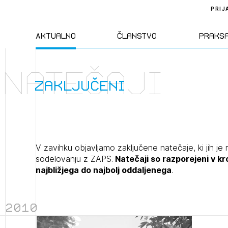
PRIJ
Aktualno
Članstvo
Praks
Natečaji
Novice
Člani ZAPS
Standa
zaključeni
Natečaji
Kandidati za
Pravil
člane
Izobraževanja
Zakon
V zavihku objavljamo zaključene natečaje, ki jih je 
Kandidati za
sodelovanju z ZAPS.
Natečaji so razporejeni v k
izpit
najbližjega do najbolj oddaljenega
.
Dogodki
Opravl
dejavn
2010
Sklepa