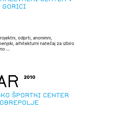
 Gorici
JTE SE
rojektni, odprti, anonimni,
enjski, arhitekturni natečaj za izbiro
ESLO
o ...
E SE
AR
2010
sko športni center
Dobrepolje