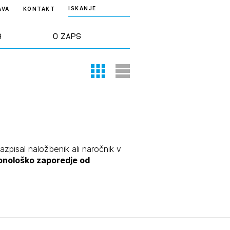
ISKANJE
AVA
KONTAKT
a
O ZAPS
Thumbnail View
List View
rd ZAPS
Predstavitev
a stroke
Ekipa
odaja
Zlati svinčnik
razpisal naložbenik ali naročnik v
ronološko zaporedje od
janje
Projekti
osti
Knjižnica
nje poslov
dokumentov