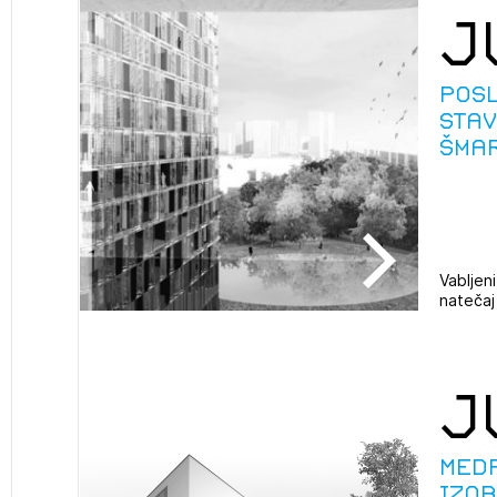
J
Pos
sta
Šmar
Vabljeni
natečaj
2
ijava na novičnik
J
1
nite na tekočem z novicami in se naročite na Novičnike.
zdravljeni
Izbrana vsebina je namenjena le ZAPS registriranim
čite svojo izbiro.
Med
uporabnikom. Da lahko do nje dostopate, se je
čnike vam bomo pošiljali na vaš elektronski naslov.
izo
potrebno prijaviti.