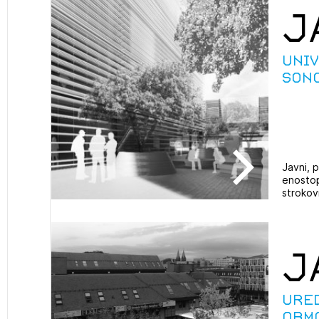
J
Uni
Son
Javni, p
enostop
strokovn
J
Ure
obm