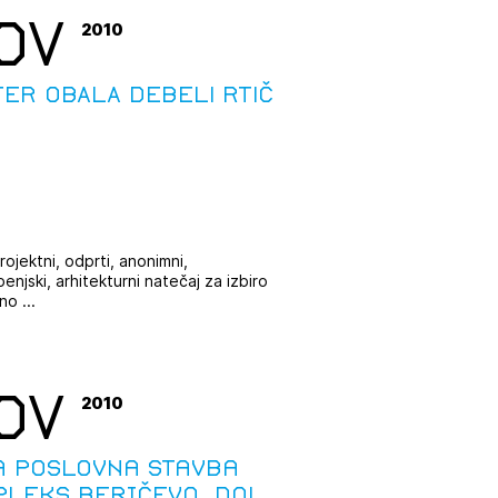
OV
2010
tiranje
ER OBALA DEBELI RTIČ
vna pomoč
estitorje
ki
rojektni, odprti, anonimni,
sti
enjski, arhitekturni natečaj za izbiro
o ...
OV
2010
a poslovna stavba
pleks Beričevo, Dol