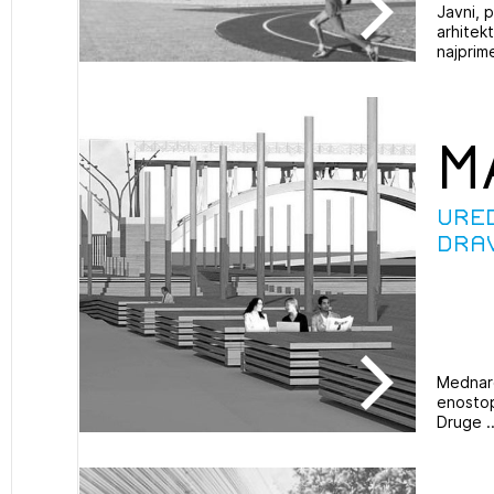
Javni, p
arhitek
najprime
M
Ure
Dra
Mednaro
enostop
Druge ..