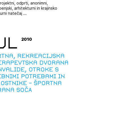
rojektni, odprti, anonimni,
njski, arhitekturni in krajinsko
urni natečaj ...
UL
2010
rtna, rekreacijska
terapevtska dvorana
nvalide, otroke s
bnimi potrebami in
ostnike - Športna
rana SOČA