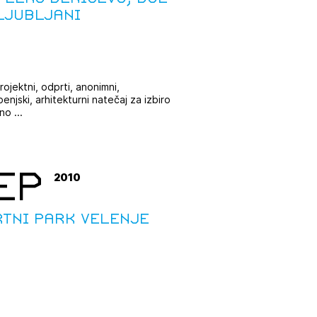
Ljubljani
rojektni, odprti, anonimni,
enjski, arhitekturni natečaj za izbiro
o ...
EP
2010
rtni park Velenje