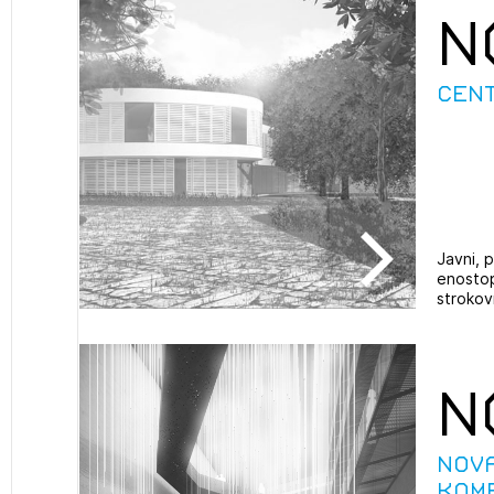
N
projek
CENT
Stroko
Za inv
Občins
Javni, p
urbani
enostop
strokovn
N
Nov
kom