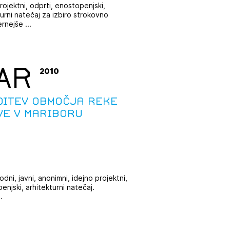
rojektni, odprti, enostopenjski,
turni natečaj za izbiro strokovno
rnejše ...
AR
2010
ditev območja reke
ve v Mariboru
dni, javni, anonimni, idejno projektni,
enjski, arhitekturni natečaj.
.