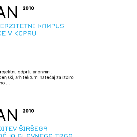
AN
2010
verzitetni kampus
ce v Kopru
rojektni, odprti, anonimni,
enjski, arhitekturni natečaj za izbiro
o ...
AN
2010
ditev širšega
očja Glavnega trga