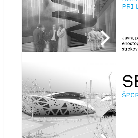
pri 
Javni, p
enostop
strokovn
S
Špo