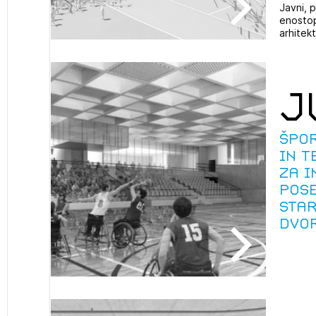
Javni, p
enostope
arhitekt
J
Špo
in 
za i
pose
star
dvo