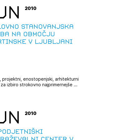
UN
2010
lovno stanovanjska
vba na območju
tinske v Ljubljani
, projektni, enostopenjski, arhitekturni
 za izbiro strokovno najprimernejše ...
UN
2010
podjetniški
braževalni center v