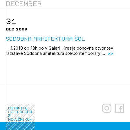
December
Novičnik natečajev
Tedenski novičnik javnih naročil
31
Dnevne medijske objave
POZABLJENO GESLO
DEC-2009
REGISTRIRAJTE SE
Sodobna arhitektura šol
11.1.2010 ob 18h bo v Galeriji Kresija ponovna otvoritev
razstave Sodobna arhitektura šol/Contemporary ...
NAPREJ
ostanite
na tekočem
z
novičnikom