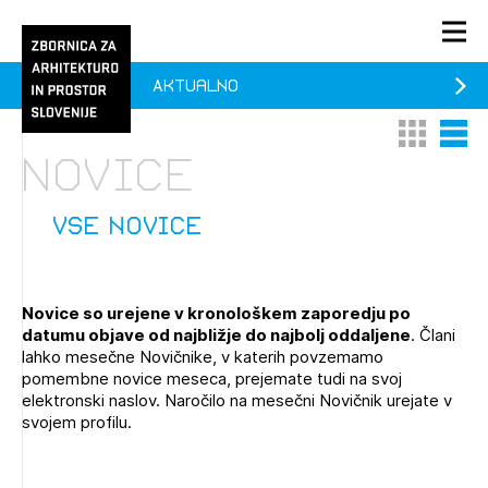
Aktualno
PRIJAVA
Thumbnail 
List V
KONTAKT
Novice
1/1
1/2
Aktualno
Pozdravljeni
Prijava na novičnik
vse novice
Članstvo
Prijavite se s svojim ZAPS uporabniškim imenom in geslom.
Ostanite na tekočem z novicami in se naročite na
Praksa
Novice so urejene v kronološkem zaporedju po
Novičnike. Označite svojo izbiro.
datumu objave od najbližje do najbolj oddaljene
. Člani
Novičnike vam bomo pošiljali na vaš elektronski naslov.
O ZAPS
lahko mesečne Novičnike, v katerih povzemamo
pomembne novice meseca, prejemate tudi na svoj
elektronski naslov. Naročilo na mesečni Novičnik urejate v
svojem profilu.
Mesečni novičnik
Novičnik izobraževanj
PRIJAVITE SE