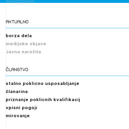
aktualno
Izbrana vsebina je namenjena le ZAPS
borza dela
registriranim uporabnikom. Da lahko do nje
medijske objave
dostopate, se je potrebno prijaviti.
Javna naročila
PRIJAVITE SE
REGISTRIRAJTE SE
članstvo
stalno poklicno usposabljanje
članarina
priznanje poklicnih kvalifikacij
vpisni pogoji
mirovanje