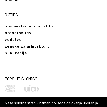
O zaps
poslanstvo in statistika
predstavitev
vodstvo
ženske za arhitekturo
publikacije
Leto
2026,
2025,
2024,
2023,
2022,
2021,
2020,
2019,
2018,
2017,
2016,
2015,
2014,
2013,
2012,
2011,
2010,
2009
zaps je članica
Mesec
Januar,
Februar,
Marec,
April,
Maj,
Junij,
Julij,
Avgust,
September,
Oktober,
November,
Naša spletna stran v namen boljšega delovanja uporablja