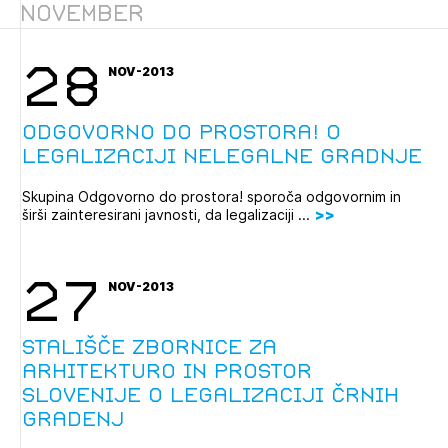
November
Novičnik natečajev
Tedenski novičnik javnih naročil
28
NOV-2013
Dnevne medijske objave
POZABLJENO GESLO
REGISTRIRAJTE SE
Odgovorno do prostora! o
legalizaciji nelegalne gradnje
Skupina Odgovorno do prostora! sporoča odgovornim in
NAPREJ
širši zainteresirani javnosti, da legalizaciji ...
27
NOV-2013
Stališče Zbornice za
arhitekturo in prostor
Slovenije o legalizaciji črnih
gradenj