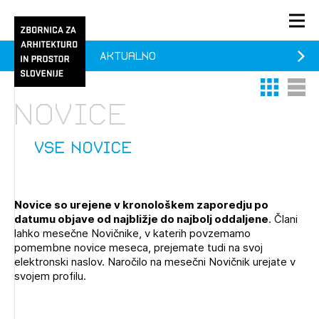
Aktualno
PRIJAVA
Thumbnail 
List V
KONTAKT
Novice
1/1
1/2
Aktualno
Pozdravljeni
Prijava na novičnik
vse novice
Članstvo
Prijavite se s svojim ZAPS uporabniškim imenom in geslom.
Ostanite na tekočem z novicami in se naročite na
Praksa
Novice so urejene v kronološkem zaporedju po
Novičnike. Označite svojo izbiro.
datumu objave od najbližje do najbolj oddaljene
. Člani
Novičnike vam bomo pošiljali na vaš elektronski naslov.
O ZAPS
lahko mesečne Novičnike, v katerih povzemamo
pomembne novice meseca, prejemate tudi na svoj
elektronski naslov. Naročilo na mesečni Novičnik urejate v
svojem profilu.
Mesečni novičnik
Novičnik izobraževanj
PRIJAVITE SE