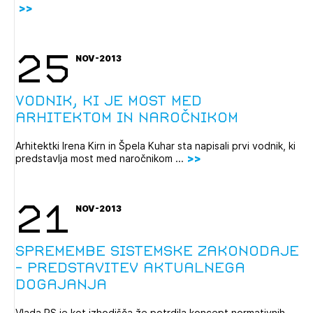
25
NOV-2013
Vodnik, ki je most med
arhitektom in naročnikom
Arhitektki Irena Kirn in Špela Kuhar sta napisali prvi vodnik, ki
predstavlja most med naročnikom ...
21
NOV-2013
Spremembe sistemske zakonodaje
- predstavitev aktualnega
dogajanja
Vlada RS je kot izhodišča že potrdila koncept normativnih