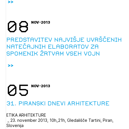
Izbrana vsebina je namenjena le ZAPS
registriranim uporabnikom. Da lahko do nje
dostopate, se je potrebno prijaviti.
08
NOV-2013
PRIJAVITE SE
REGISTRIRAJTE SE
Predstavitev najvišje uvrščenih
natečajnih elaboratov za
Spomenik žrtvam vseh vojn
05
NOV-2013
31. PIRANSKI DNEVI ARHITEKTURE
ETIKA ARHITEKTURE
_ 23. november 2013, 10h_21h, Gledališče Tartini, Piran,
Slovenija