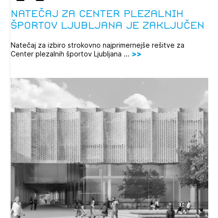
Natečaj za Center plezalnih
športov Ljubljana je zaključen
Natečaj za izbiro strokovno najprimernejše rešitve za
Center plezalnih športov Ljubljana ...