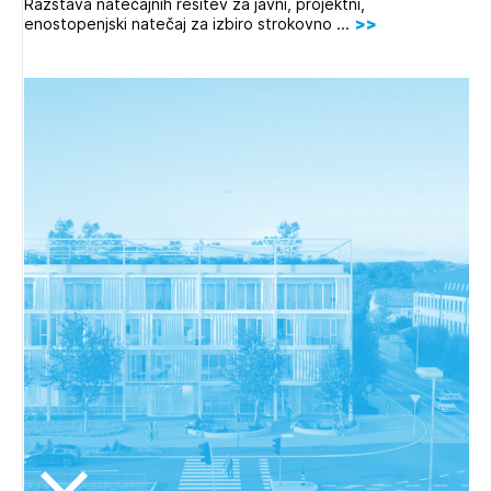
Razstava natečajnih rešitev za javni, projektni,
enostopenjski natečaj za izbiro strokovno ...