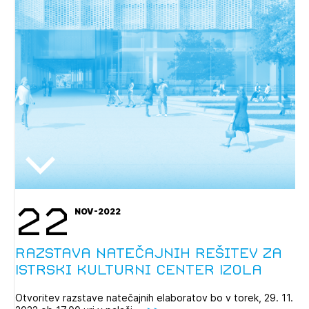
22
NOV-2022
Razstava natečajnih rešitev za
Istrski kulturni center Izola
Otvoritev razstave natečajnih elaboratov bo v torek, 29. 11.