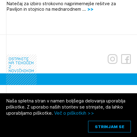
Natečaj za izbiro strokovno najprimernejše rešitve za
Paviljon in stojnico na mednarodnem ...
Leto
2026,
2025,
2024,
2023,
2022,
2021,
2020,
2019,
2018,
2017,
2016,
2015,
2014,
2013,
2012,
ostanite
na tekočem
2011,
2010,
2009
z
novičnikom
Mesec
Januar,
Februar,
Marec,
April,
Maj,
Junij,
Julij,
Avgust,
September,
Oktober,
November,
Naša spletna stran v namen boljšega delovanja uporablja
aktualno
December
piškotke. Z uporabo naših storitev se strinjate, da lahko
uporabljamo piškotke.
Več o piškotkih >>
borza dela
STRINJAM SE
medijske objave
Javna naročila