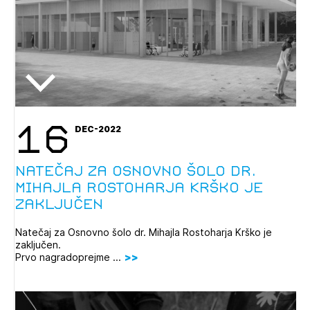
16
DEC-2022
Natečaj za Osnovno šolo dr.
Mihajla Rostoharja Krško je
zaključen
Natečaj za Osnovno šolo dr. Mihajla Rostoharja Krško je
zaključen.
Prvo nagradoprejme ...