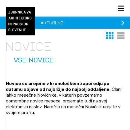
Aktualno
PRIJAVA
Thumbnail 
List V
KONTAKT
Novice
1/1
1/2
Aktualno
Pozdravljeni
Prijava na novičnik
vse novice
Članstvo
Prijavite se s svojim ZAPS uporabniškim imenom in geslom.
Ostanite na tekočem z novicami in se naročite na
Praksa
Novice so urejene v kronološkem zaporedju po
Novičnike. Označite svojo izbiro.
datumu objave od najbližje do najbolj oddaljene
. Člani
Novičnike vam bomo pošiljali na vaš elektronski naslov.
O ZAPS
lahko mesečne Novičnike, v katerih povzemamo
pomembne novice meseca, prejemate tudi na svoj
elektronski naslov. Naročilo na mesečni Novičnik urejate v
svojem profilu.
Mesečni novičnik
Novičnik izobraževanj
PRIJAVITE SE