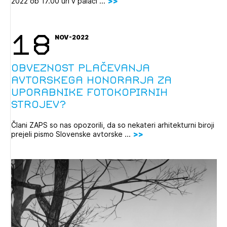
2022 ob 17.00 uri v palači ...
18
NOV-2022
Obveznost plačevanja
avtorskega honorarja za
uporabnike fotokopirnih
strojev?
Člani ZAPS so nas opozorili, da so nekateri arhitekturni biroji
prejeli pismo Slovenske avtorske ...
Izbrana vsebina je namenjena le ZAPS
registriranim uporabnikom. Da lahko do nje
dostopate, se je potrebno prijaviti.