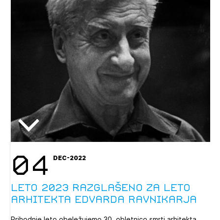
04
DEC-2022
Leto 2023 razglašeno za leto
arhitekta Edvarda Ravnikarja
Prihodnje leto obeležujemo 30. obletnico smrti arhitekta