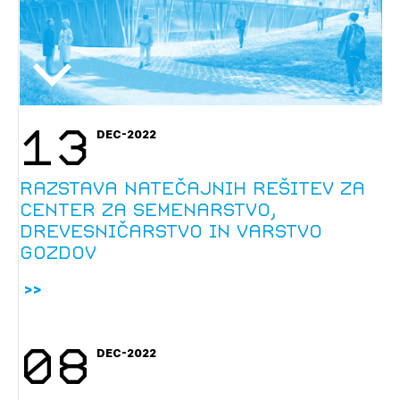
13
DEC-2022
Razstava natečajnih rešitev za
Center za semenarstvo,
drevesničarstvo in varstvo
gozdov
08
DEC-2022