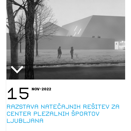
PRIJAVITE SE
REGISTRIRAJTE SE
15
NOV-2022
Razstava natečajnih rešitev za
Center plezalnih športov
Ljubljana