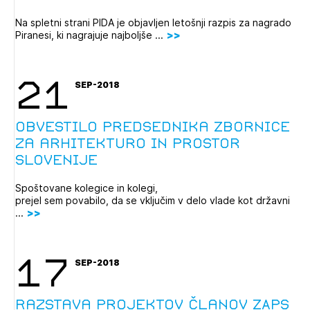
Na spletni strani PIDA je objavljen letošnji razpis za nagrado
Piranesi, ki nagrajuje najboljše ...
21
SEP-2018
Obvestilo predsednika Zbornice
za arhitekturo in prostor
Slovenije
Spoštovane kolegice in kolegi,
prejel sem povabilo, da se vključim v delo vlade kot državni
...
17
SEP-2018
Razstava projektov članov ZAPS