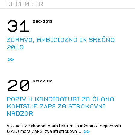
December
Novičnik natečajev
Tedenski novičnik javnih naročil
31
DEC-2018
Dnevne medijske objave
POZABLJENO GESLO
REGISTRIRAJTE SE
Zdravo, ambiciozno in srečno
2019
NAPREJ
20
DEC-2018
Poziv h kandidaturi za člana
komisije ZAPS za strokovni
nadzor
V skladu z Zakonom o arhitekturni in inženirski dejavnosti
(ZAID) mora ZAPS izvajati strokovni ...