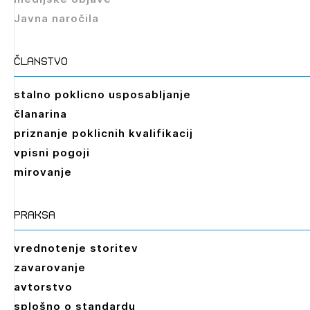
Javna naročila
članstvo
stalno poklicno usposabljanje
članarina
priznanje poklicnih kvalifikacij
vpisni pogoji
mirovanje
praksa
vrednotenje storitev
zavarovanje
avtorstvo
splošno o standardu