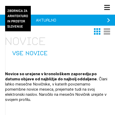
Aktualno
PRIJAVA
Thumbnail 
List V
KONTAKT
Novice
1/1
1/2
Aktualno
Pozdravljeni
Prijava na novičnik
vse novice
Članstvo
Prijavite se s svojim ZAPS uporabniškim imenom in geslom.
Ostanite na tekočem z novicami in se naročite na
Praksa
Novice so urejene v kronološkem zaporedju po
Novičnike. Označite svojo izbiro.
datumu objave od najbližje do najbolj oddaljene
. Člani
Novičnike vam bomo pošiljali na vaš elektronski naslov.
O ZAPS
lahko mesečne Novičnike, v katerih povzemamo
pomembne novice meseca, prejemate tudi na svoj
elektronski naslov. Naročilo na mesečni Novičnik urejate v
svojem profilu.
Mesečni novičnik
Novičnik izobraževanj
PRIJAVITE SE