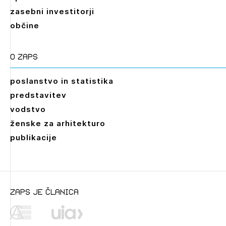
zasebni investitorji
občine
O zaps
poslanstvo in statistika
predstavitev
vodstvo
ženske za arhitekturo
publikacije
Leto
2026,
2025,
2024,
2023,
2022,
2021,
2020,
2019,
2018,
2017,
2016,
2015,
2014,
2013,
2012,
2011,
2010,
2009
zaps je članica
Mesec