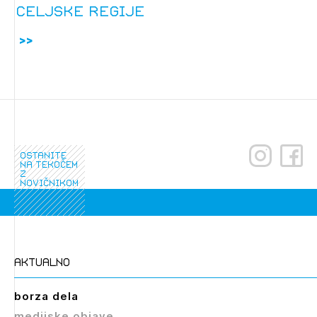
celjske regije
ostanite
na tekočem
z
novičnikom
aktualno
borza dela
medijske objave