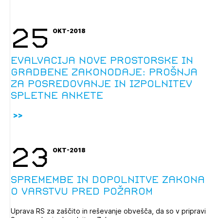
25
OKT-2018
Evalvacija nove prostorske in
gradbene zakonodaje: prošnja
za posredovanje in izpolnitev
spletne ankete
Izbrana vsebina je namenjena le ZAPS
registriranim uporabnikom. Da lahko do nje
dostopate, se je potrebno prijaviti.
23
OKT-2018
PRIJAVITE SE
REGISTRIRAJTE SE
Spremembe in dopolnitve Zakona
o varstvu pred požarom
Uprava RS za zaščito in reševanje obvešča, da so v pripravi