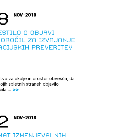
tiranje
8
NOV-2018
vna pomoč
estilo o objavi
poročil za izvajanje
acijskih preveritev
estitorje
ki
sti
stvo za okolje in prostor obvešča, da
vojih spletnih straneh objavilo
ila ...
2
NOV-2018
mat izmenjevalnih