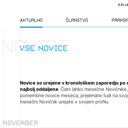
PRIJ
Aktualno
Članstvo
Praks
Novice
Novice
Člani ZAPS
Standa
vse novice
Natečaji
Kandidati za
Pravil
člane
Izobraževanja
Zakon
Novice so urejene v kronološkem zaporedju po 
Kandidati za
najbolj oddaljene
. Člani lahko mesečne Novičnik
izpit
pomembne novice meseca, prejemate tudi na svoj e
Dogodki
Opravl
mesečni Novičnik urejate v svojem profilu.
dejavn
Sklepa
November