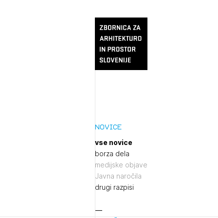
Novice
vse novice
borza dela
medijske objave
Javna naročila
drugi razpisi