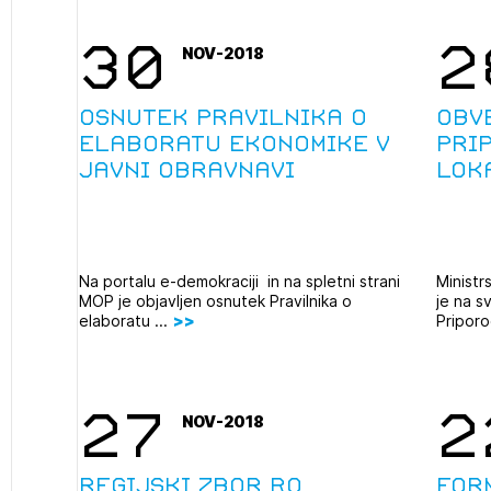
projek
30
2
NOV-2018
Stroko
Osnutek Pravilnika o
Obv
elaboratu ekonomike v
Pri
javni obravnavi
lok
Za inv
Občins
urbani
Na portalu e-demokraciji in na spletni strani
Ministr
MOP je objavljen osnutek Pravilnika o
je na s
elaboratu ...
Priporoč
27
2
NOV-2018
regijski zbor RO
For