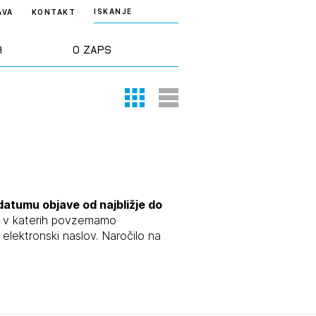
ISKANJE
AVA
KONTAKT
a
O ZAPS
Thumbnail View
List View
rd ZAPS
Predstavitev
a stroke
Ekipa
odaja
Zlati svinčnik
datumu objave od najbližje do
e, v katerih povzemamo
lektronski naslov. Naročilo na
janje
Projekti
osti
Knjižnica
nje poslov
dokumentov