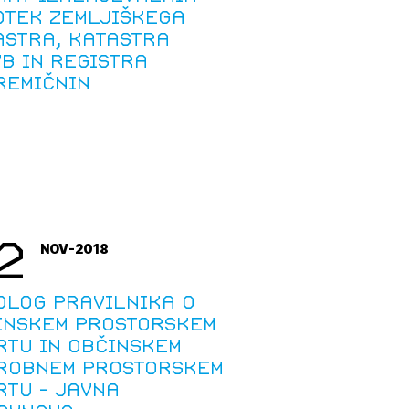
otek zemljiškega
astra, katastra
vb in registra
remičnin
2
NOV-2018
dlog Pravilnika o
inskem prostorskem
rtu in občinskem
robnem prostorskem
rtu - javna