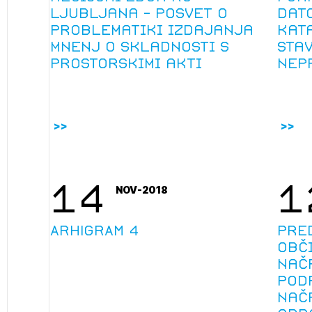
Ljubljana - posvet o
dat
problematiki izdajanja
kat
mnenj o skladnosti s
sta
prostorskimi akti
nep
14
1
NOV-2018
2
ijava na novičnik
ARHIGRAM 4
Pre
1
nite na tekočem z novicami in se naročite na Novičnike.
obč
zdravljeni
Izbrana vsebina je namenjena le ZAPS registriranim
čite svojo izbiro.
nač
uporabnikom. Da lahko do nje dostopate, se je
čnike vam bomo pošiljali na vaš elektronski naslov.
pod
potrebno prijaviti.
avite se s svojim ZAPS uporabniškim imenom in geslom.
nač