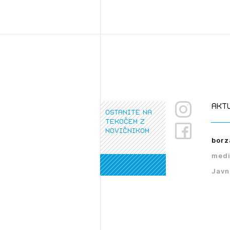
akt
ostanite na
tekočem z
novičnikom
borz
medi
Javn