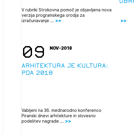
obr
PRIJAVITE SE
REGISTRIRA
Mesečni novičnik
V rubriki Strokovna pomoč je objavljena nova
verzija programskega orodja za
Novičnik izobraževanj
izračunavanje ...
Novičnik natečajev
POZABLJENO G
Tedenski novičnik javnih naročil
JAVITE SE
REGISTRIRAJT
09
Dnevne medijske objave
NOV-2018
NAPREJ
ARHITEKTURA JE KULTURA:
PDA 2018
Vabljeni na 36. mednarodno konferenco
Piranski dnevi arhitekture in slovesno
podelitev nagrade ...