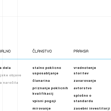
ualno
članstvo
praksa
a dela
stalno poklicno
vrednotenje
usposabljanje
storitev
jske objave
članarina
zavarovanje
a naročila
priznanje poklicnih
avtorstvo
kvalifikacij
splošno o
vpisni pogoji
standardu
mirovanje
zasebni investitorji