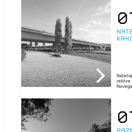
0
Nate
Krk
Natečaj
rešitve
Novega 
0
Raz