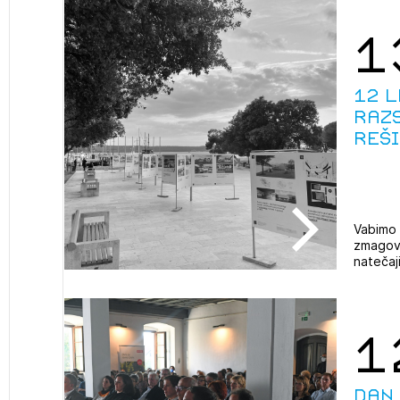
1
12 l
raz
reši
Vabimo 
zmagova
natečaji
2
ijava na novičnik
1
1
nite na tekočem z novicami in se naročite na Novičnike.
zdravljeni
Izbrana vsebina je namenjena le ZAPS registriranim
čite svojo izbiro.
uporabnikom. Da lahko do nje dostopate, se je
čnike vam bomo pošiljali na vaš elektronski naslov.
Dan
potrebno prijaviti.