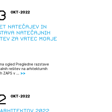
3
OKT-2022
et natečajev in
stava natečajnih
tev za vrtec Morje
na ogled Pregledne razstave
lnih rešitev na arhitekturnih
h ZAPS v ...
2
OKT-2022
 Arhitektov 2022