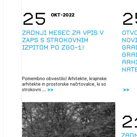
projek
25
2
OKT-2022
Stroko
Zadnji mesec za vpis v
Otv
ZAPS s strokovnim
Novi
izpitom po ZGO-1!
gra
Za inv
gra
arh
Občins
nat
urbani
Pomembno obvestilo! Arhitekte, krajinske
arhitekte in prostorske načrtovalce, ki so
strokovni ...
2
Zadn