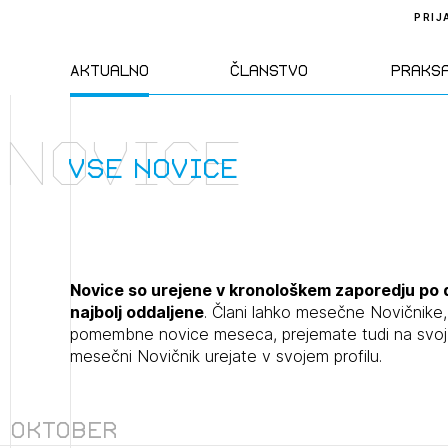
PRIJ
Aktualno
Članstvo
Praks
Novice
Novice
Člani ZAPS
Standa
vse novice
Natečaji
Kandidati za
Pravil
člane
Izobraževanja
Zakon
Novice so urejene v kronološkem zaporedju po 
Kandidati za
najbolj oddaljene
. Člani lahko mesečne Novičnik
izpit
pomembne novice meseca, prejemate tudi na svoj e
Dogodki
Opravl
mesečni Novičnik urejate v svojem profilu.
dejavn
Sklepa
Oktober