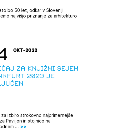
eto bo 50 let, odkar v Sloveniji
jemo najvišjo priznanje za arhitekturo
4
OKT-2022
čaj za Knjižni sejem
nkfurt 2023 je
ljučen
 za izbiro strokovno najprimernejše
za Paviljon in stojnico na
odnem ...