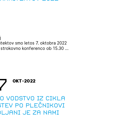
JTE SE
j
ESLO
itektov smo letos 7. oktobra 2022
s strokovno konferenco ob 15.30 ...
E SE
7
OKT-2022
o vodstvo iz cikla
tev po Plečnikovi
ljani je za nami