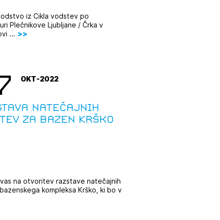
vodstvo iz Cikla vodstev po
uri Plečnikove Ljubljane / Črka v
vi ...
7
OKT-2022
stava natečajnih
tev za bazen Krško
vas na otvoritev razstave natečajnih
 bazenskega kompleksa Krško, ki bo v