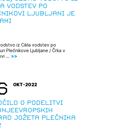
a vodstev po
nikovi Ljubljani je
ami
vodstvo iz Cikla vodstev po
uri Plečnikove Ljubljane / Črka v
vi ...
6
OKT-2022
čilo o podelitvi
dnjeevropskih
rad Jožeta Plečnika
2