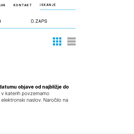
ISKANJE
AVA
KONTAKT
a
O ZAPS
Thumbnail View
List View
rd ZAPS
Predstavitev
a stroke
Ekipa
odaja
Zlati svinčnik
datumu objave od najbližje do
e, v katerih povzemamo
lektronski naslov. Naročilo na
janje
Projekti
osti
Knjižnica
nje poslov
dokumentov