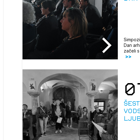
avite se s svojim ZAPS uporabniškim imenom in geslom.
PRIJAVITE SE
REGISTRIRA
Mesečni novičnik
Novičnik izobraževanj
Novičnik natečajev
Simpozi
POZABLJENO G
Dan arh
Tedenski novičnik javnih naročil
začeli 
JAVITE SE
REGISTRIRAJT
Dnevne medijske objave
NAPREJ
0
Šest
vods
Ljub