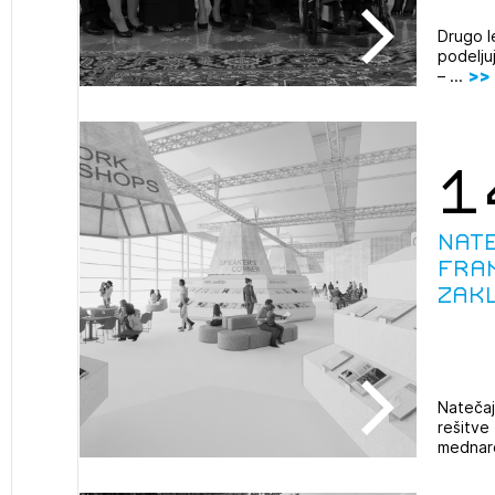
Drugo l
podelju
– ...
1
Nate
Fra
zak
Natečaj
rešitve 
mednar