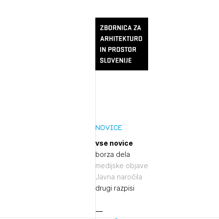
Novice
vse novice
borza dela
medijske objave
Javna naročila
drugi razpisi