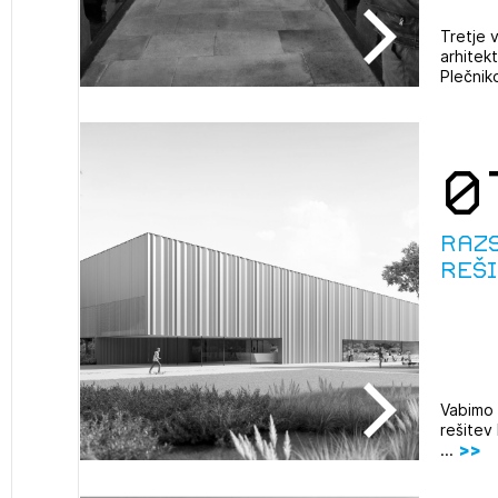
Tretje 
arhitekt
Plečniko
0
Raz
reši
Vabimo 
rešitev
...