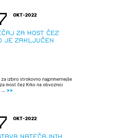
7
OKT-2022
čaj za most čez
o je zaključen
 za izbiro strokovno najprimernejše
 za most čez Krko na obvoznici
...
7
OKT-2022
stava natečajnih