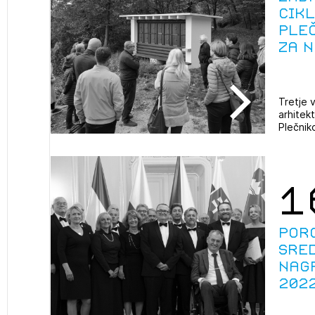
cikl
Pleč
za n
Tretje 
arhitekt
Plečniko
1
Poro
Sre
nag
202