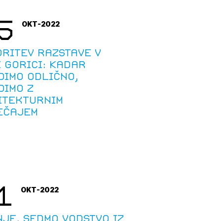
tiranje
5
OKT-2022
vna pomoč
oritev razstave v
 Gorici: Kadar
dimo odlično,
estitorje
dimo z
itekturnim
ki
ečajem
sti
1
OKT-2022
je, sedmo vodstvo iz