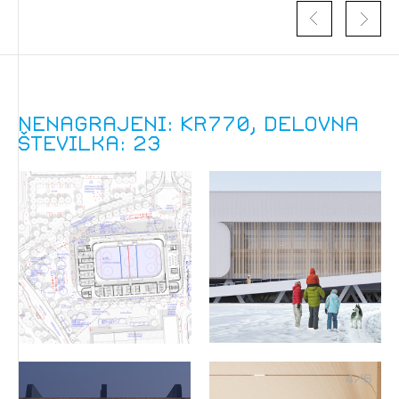
Nenagrajeni: KR770, delovna
številka: 23
Izbrana vsebina je namenjena le ZAPS
registriranim uporabnikom. Da lahko do nje
dostopate, se je potrebno prijaviti.
4
/
6