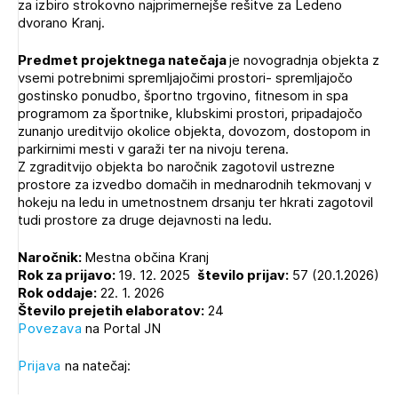
za izbiro strokovno najprimernejše rešitve za Ledeno
Novičnik natečajev
dvorano Kranj.
PRIJAVITE SE
Tedenski novičnik javnih naročil
Predmet projektnega natečaja
je novogradnja objekta z
Dnevne medijske objave
POZABLJENO GESLO
vsemi potrebnimi spremljajočimi prostori- spremljajočo
gostinsko ponudbo, športno trgovino, fitnesom in spa
programom za športnike, klubskimi prostori, pripadajočo
REGISTRIRAJTE SE
zunanjo ureditvijo okolice objekta, dovozom, dostopom in
parkirnimi mesti v garaži ter na nivoju terena.
Z zgraditvijo objekta bo naročnik zagotovil ustrezne
NAPREJ
prostore za izvedbo domačih in mednarodnih tekmovanj v
hokeju na ledu in umetnostnem drsanju ter hkrati zagotovil
tudi prostore za druge dejavnosti na ledu.
Naročnik:
Mestna občina Kranj
Rok za prijavo:
19. 12. 2025
število prijav:
57 (20.1.2026)
Rok oddaje:
22. 1. 2026
Število prejetih elaboratov:
24
Povezava
na Portal JN
Prijava
na natečaj: