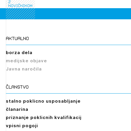
z
novičnikom
aktualno
borza dela
medijske objave
Javna naročila
članstvo
stalno poklicno usposabljanje
članarina
priznanje poklicnih kvalifikacij
vpisni pogoji