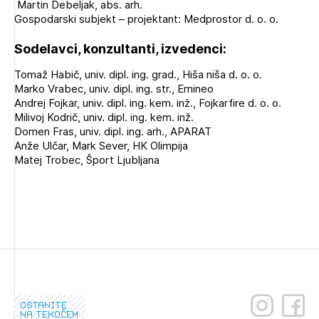
Martin Debeljak, abs. arh.
Gospodarski subjekt – projektant: Medprostor d. o. o.
Sodelavci, konzultanti, izvedenci:
Tomaž Habič, univ. dipl. ing. grad., Hiša niša d. o. o.
Marko Vrabec, univ. dipl. ing. str., Emineo
Andrej Fojkar, univ. dipl. ing. kem. inž., Fojkarfire d. o. o.
Milivoj Kodrič, univ. dipl. ing. kem. inž.
Domen Fras, univ. dipl. ing. arh., APARAT
Anže Ulčar, Mark Sever, HK Olimpija
Matej Trobec, Šport Ljubljana
ostanite
na tekočem