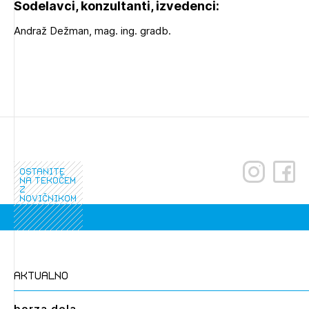
Sodelavci, konzultanti, izvedenci:
Andraž Dežman, mag. ing. gradb.
ostanite
na tekočem
z
novičnikom
aktualno
borza dela