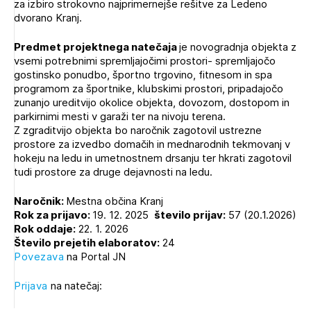
za izbiro strokovno najprimernejše rešitve za Ledeno
Novičnik natečajev
dvorano Kranj.
PRIJAVITE SE
Tedenski novičnik javnih naročil
Predmet projektnega natečaja
je novogradnja objekta z
Dnevne medijske objave
POZABLJENO GESLO
vsemi potrebnimi spremljajočimi prostori- spremljajočo
gostinsko ponudbo, športno trgovino, fitnesom in spa
programom za športnike, klubskimi prostori, pripadajočo
REGISTRIRAJTE SE
zunanjo ureditvijo okolice objekta, dovozom, dostopom in
parkirnimi mesti v garaži ter na nivoju terena.
Z zgraditvijo objekta bo naročnik zagotovil ustrezne
NAPREJ
prostore za izvedbo domačih in mednarodnih tekmovanj v
hokeju na ledu in umetnostnem drsanju ter hkrati zagotovil
tudi prostore za druge dejavnosti na ledu.
Naročnik:
Mestna občina Kranj
Rok za prijavo:
19. 12. 2025
število prijav:
57 (20.1.2026)
Rok oddaje:
22. 1. 2026
Število prejetih elaboratov:
24
Povezava
na Portal JN
Prijava
na natečaj: