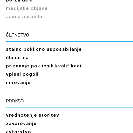
medijske objave
Javna naročila
članstvo
stalno poklicno usposabljanje
članarina
priznanje poklicnih kvalifikacij
vpisni pogoji
mirovanje
praksa
vrednotenje storitev
zavarovanje
avtorstvo