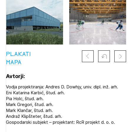
PLAKATI
MAPA
Avtorji:
Vodja projektiranja: Andres D. Dowhjy, univ. dipl. inž. arh.
Eni Katarina Karbić, štud. arh.
Pia Holc, štud. arh.
Mark Gregori, štud. arh.
Mark Klančar, štud. arh.
Andraž Klipšteter, štud. arh.
Gospodarski subjekt – projektant: RcR projekt d. o. o.