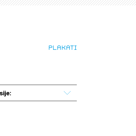
JTE SE
ESLO
Plakati
E SE
sije: