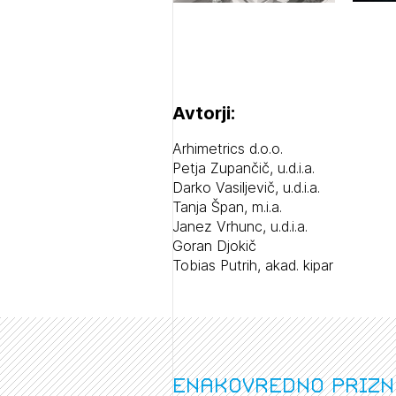
Avtorji:
Arhimetrics d.o.o.
Petja Zupančič, u.d.i.a.
Darko Vasiljevič, u.d.i.a.
Tanja Špan, m.i.a.
Janez Vrhunc, u.d.i.a.
Goran Djokič
Tobias Putrih, akad. kipar
enakovredno prizn