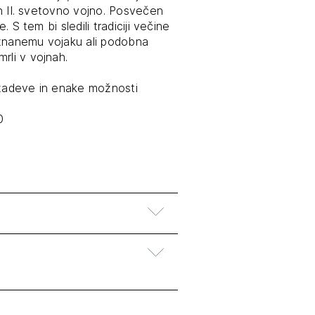
 in II. svetovno vojno. Posvečen
. S tem bi sledili tradiciji večine
eznanemu vojaku ali podobna
rli v vojnah.
 zadeve in enake možnosti
0