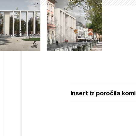
avite se s svojim ZAPS uporabniškim imenom in geslom.
PRIJAVITE SE
REGISTRIRA
Mesečni novičnik
Novičnik izobraževanj
Novičnik natečajev
POZABLJENO G
Tedenski novičnik javnih naročil
JAVITE SE
REGISTRIRAJT
JAVITE SE
Dnevne medijske objave
NAPREJ
Insert iz poročila komi