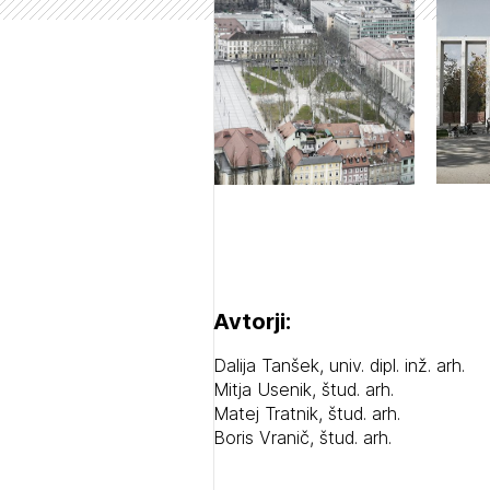
Prij
PRI
PRI
Avtorji:
Dalija Tanšek, univ. dipl. inž. arh.
Mitja Usenik, štud. arh.
Matej Tratnik, štud. arh.
Boris Vranič, štud. arh.