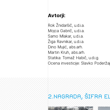
Avtorji:
Rok Žnidaršič, u.d.i.a.
Mojca Gabrič, u.d.i.a.
Samo Mlakar, u.d.i.a.
Žiga Ravnikar, u.d.i.a.
Dino Mujić, abs.arh.
Martin Kruh, abs.arh.
Statika: Tomaž Habič, u.d.i.g.
Ocena investicije: Slavko Poderžaj, 
1/
Pr
1/
1/
pr
Osta
2.nagrada, šifra e
Po
Ozna
Novi