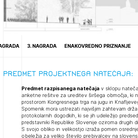
projek
Stroko
NAGRADA
3. NAGRADA
ENAKOVREDNO PRIZNANJE
Za inv
Občins
Predmet projektnega natečaja:
urbani
Predmet razpisanega natečaja
v sklopu nateča
anketne rešitve za ureditev širšega območja, ki
prostorom Kongresnega trga na jugu in Knafljeve
Spomenik mora ustrezati najvišjim zahtevam drž
protokolarnih dogodkih, ki se jih udeležijo predsedn
predstavniki Republike Slovenije oziroma drugih d
S svojo obliko in velikostjo izraža pomen osred
obeležja za veliko število prebivalcev na slovens