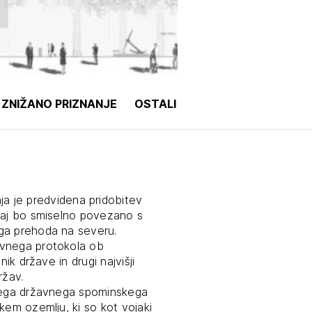
tiranje
vna pomoč
ZNIŽANO PRIZNANJE
OSTALI
estitorje
ki
sti
ja je predvidena pridobitev
 naj bo smiselno povezano s
ga prehoda na severu.
avnega protokola ob
ik države in drugi najvišji
ržav.
njega državnega spominskega
kem ozemlju, ki so kot vojaki