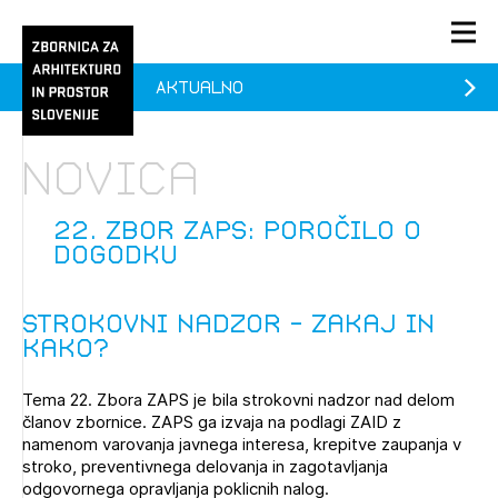
Aktualno
PRIJAVA
KONTAKT
Novica
1/1
1/1
1/2
Aktualno
Pozdravljeni
prijava
Prijava na novičnik
22. Zbor ZAPS: poročilo o
dogodku
Članstvo
Prijavite se s svojim ZAPS uporabniškim imenom in geslom.
Ostanite na tekočem z novicami in se naročite na
Praksa
Strokovni nadzor – Zakaj in
Novičnike. Označite svojo izbiro.
kako?
Novičnike vam bomo pošiljali na vaš elektronski naslov.
O ZAPS
Tema 22. Zbora ZAPS je bila strokovni nadzor nad delom
članov zbornice. ZAPS ga izvaja na podlagi ZAID z
Mesečni novičnik
namenom varovanja javnega interesa, krepitve zaupanja v
stroko, preventivnega delovanja in zagotavljanja
Novičnik izobraževanj
odgovornega opravljanja poklicnih nalog.
PRIJAVITE SE