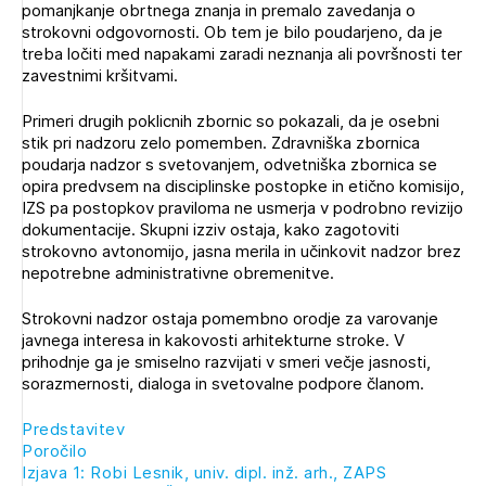
pomanjkanje obrtnega znanja in premalo zavedanja o
strokovni odgovornosti. Ob tem je bilo poudarjeno, da je
treba ločiti med napakami zaradi neznanja ali površnosti ter
zavestnimi kršitvami.
Primeri drugih poklicnih zbornic so pokazali, da je osebni
stik pri nadzoru zelo pomemben. Zdravniška zbornica
poudarja nadzor s svetovanjem, odvetniška zbornica se
opira predvsem na disciplinske postopke in etično komisijo,
IZS pa postopkov praviloma ne usmerja v podrobno revizijo
dokumentacije. Skupni izziv ostaja, kako zagotoviti
strokovno avtonomijo, jasna merila in učinkovit nadzor brez
nepotrebne administrativne obremenitve.
Strokovni nadzor ostaja pomembno orodje za varovanje
javnega interesa in kakovosti arhitekturne stroke. V
prihodnje ga je smiselno razvijati v smeri večje jasnosti,
sorazmernosti, dialoga in svetovalne podpore članom.
Predstavitev
Poročilo
Izjava 1: Robi Lesnik, univ. dipl. inž. arh., ZAPS