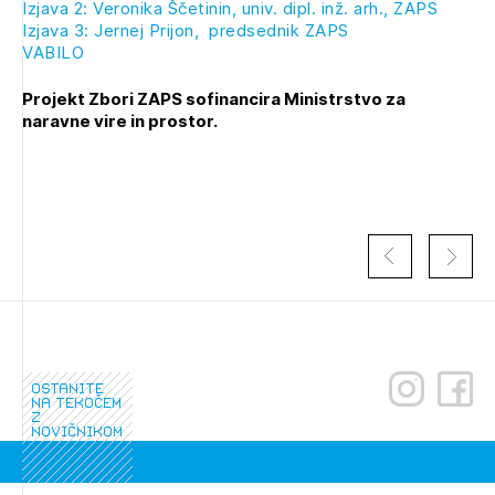
Izjava 2: Veronika Ščetinin, univ. dipl. inž. arh., ZAPS
Izjava 3: Jernej Prijon, predsednik ZAPS
VABILO
Projekt Zbori ZAPS sofinancira Ministrstvo za
Izbrana vsebina je namenjena le ZAPS
naravne vire in prostor.
registriranim uporabnikom. Da lahko do nje
dostopate, se je potrebno prijaviti.
PRIJAVITE SE
REGISTRIRAJTE SE
ostanite
na tekočem
z
novičnikom