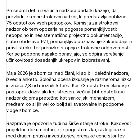
Novičnik natečajev
Po sedmih letih izvajanja nadzora podatki kažejo, da
PRIJAVITE SE
Tedenski novičnik javnih naročil
prevladuje redni strokovni nadzor, ki predstavlja približno
75 odstotkov vseh postopkov. Komisija za strokovni
Dnevne medijske objave
POZABLJENO GESLO
nadzor ob tem opozarja na pogoste pomanjkljivosti:
nepopolno in nesistematično projektno dokumentacijo,
REGISTRIRAJTE SE
slabo obdelavo PZI, pomanjkljivo poznavanje zakonodaje in
pravil stroke ter prenizko stopnjo strokovne odgovornosti.
Ker se podobne napake ponavljajo, se odpira vprašanje
učinkovitosti dosedanjih ukrepov in izobraževanj.
NAPREJ
Maja 2026 je zbornica med člani, ki so bili deležni nadzora,
izvedla anketo. Splošna ocena izkušnje je razmeroma nizka
in znaša 2,8 od možnih 5 točk. Kar 73 odstotkov članov je
postopek doživljalo kot stresen. Večina (44 odstotkov)
nadzor dojema pretežno kot sankcijski mehanizem,
medtem ko si jih veliko bolj želi svetovalne in podporne
vloge zbornice.
Razprava je opozorila tudi na širše stanje stroke. Kakovost
projektne dokumentacije je pogosto nizka, razlogi pa so
med drugim pritiski investitorjev, prenizke cene storitev,