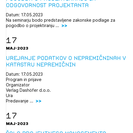
odgovornost projektanta
Datum: 17.05.2023
Na seminarju bodo predstavljene zakonske podlage za
pogodbo o projektiranju ...
Izbrana vsebina je namenjena le ZAPS
17
registriranim uporabnikom. Da lahko do nje
dostopate, se je potrebno prijaviti.
MAJ-2023
Urejanje podatkov o nepremičninah v
PRIJAVITE SE
REGISTRIRAJTE SE
katastru nepremičnin
Datum: 17.05.2023
Program in prijave
Organizator
Verlag Dashöfer d.o.o.
Ura
Predavanje ...
17
MAJ-2023