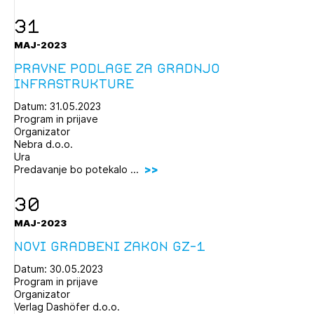
Novičnik natečajev
31
Tedenski novičnik javnih naročil
MAJ-2023
Dnevne medijske objave
POZABLJENO GESLO
Pravne podlage za gradnjo
infrastrukture
REGISTRIRAJTE SE
Datum: 31.05.2023
Program in prijave
Organizator
NAPREJ
Nebra d.o.o.
Ura
Predavanje bo potekalo ...
30
MAJ-2023
Novi Gradbeni zakon GZ-1
Datum: 30.05.2023
Program in prijave
Organizator
Verlag Dashöfer d.o.o.