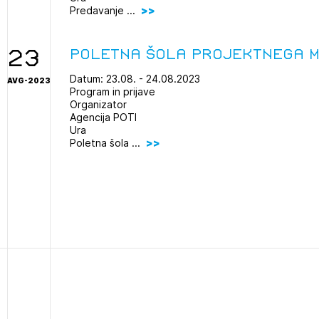
Novičnik natečajev
Predavanje ...
POZABLJENO G
Tedenski novičnik javnih naročil
JAVITE SE
REGISTRIRAJT
Dnevne medijske objave
23
Poletna šola projektnega 
NAPREJ
Datum: 23.08. - 24.08.2023
AVG-2023
Program in prijave
Organizator
Agencija POTI
Ura
Poletna šola ...