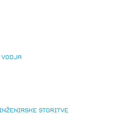
tiranje
vna pomoč
estitorje
 vodja
ki
sti
 inženirske storitve