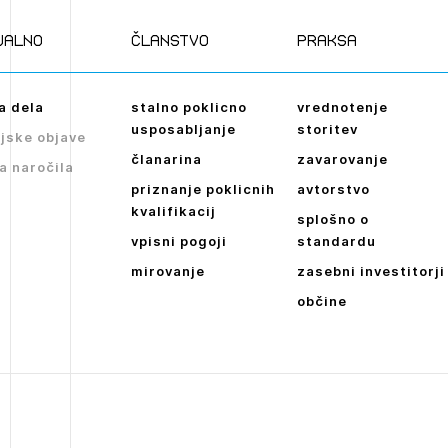
ualno
članstvo
praksa
a dela
stalno poklicno
vrednotenje
usposabljanje
storitev
jske objave
članarina
zavarovanje
a naročila
priznanje poklicnih
avtorstvo
kvalifikacij
splošno o
vpisni pogoji
standardu
mirovanje
zasebni investitorji
občine