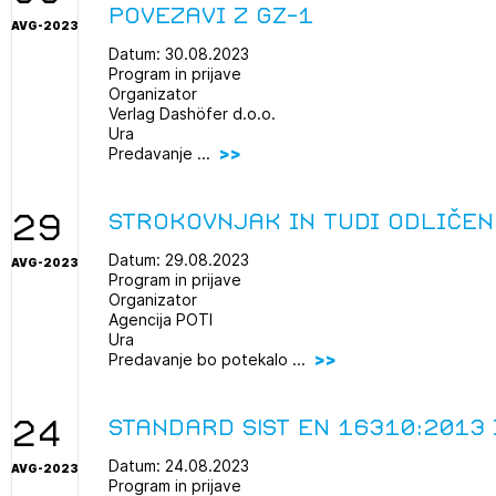
povezavi z GZ-1
AVG-2023
projek
Datum: 30.08.2023
Program in prijave
Organizator
Stroko
Verlag Dashöfer d.o.o.
Ura
Predavanje ...
Za inv
29
Strokovnjak in tudi odličen
Občins
Datum: 29.08.2023
AVG-2023
urbani
Program in prijave
Organizator
Agencija POTI
Ura
Predavanje bo potekalo ...
24
Standard SIST EN 16310:2013
Datum: 24.08.2023
AVG-2023
Program in prijave