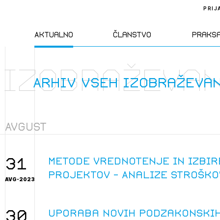
PRIJ
Aktualno
Članstvo
Praks
izobraževa
Novice
Člani ZAPS
Standa
Arhiv vseh izobraževa
Natečaji
Kandidati za
Pravil
člane
Avgust
Izobraževanja
Zakon
Kandidati za
izpit
31
Metode vrednotenje in izbir
Dogodki
Opravl
projektov - Analize stroškov
dejavn
AVG-2023
Sklepa
30
Uporaba novih podzakonskih