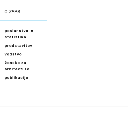
O zaps
poslanstvo in
statistika
predstavitev
vodstvo
ženske za
arhitekturo
publikacije
Leto
2026,
2025,
2024,
2023,
2022,
2021,
2020,
2019,
2018,
2017,
2016,
2015,
2014,
2013,
2012,
2011,
2010