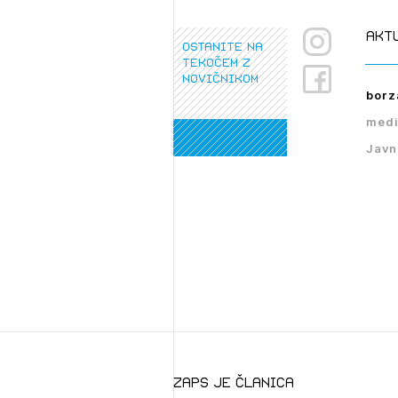
akt
ostanite na
tekočem z
novičnikom
borz
medi
Javn
zaps je članica