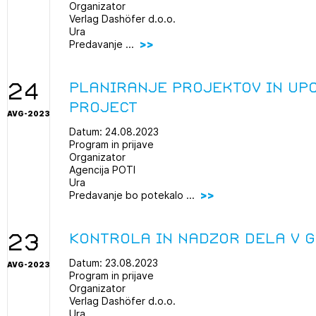
Organizator
Verlag Dashöfer d.o.o.
Ura
Predavanje ...
24
Planiranje projektov in up
Project
AVG-2023
Datum: 24.08.2023
2
Program in prijave
ijava na novičnik
Organizator
Agencija POTI
1
Ura
nite na tekočem z novicami in se naročite na Novičnike.
zdravljeni
Predavanje bo potekalo ...
Izbrana vsebina je namenjena le ZAPS registriranim
čite svojo izbiro.
uporabnikom. Da lahko do nje dostopate, se je
čnike vam bomo pošiljali na vaš elektronski naslov.
potrebno prijaviti.
avite se s svojim ZAPS uporabniškim imenom in geslom.
23
Kontrola in nadzor dela v 
Datum: 23.08.2023
AVG-2023
PRIJAVITE SE
REGISTRIRA
Mesečni novičnik
Program in prijave
Organizator
Novičnik izobraževanj
Verlag Dashöfer d.o.o.
Ura