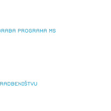
oraba programa MS
gradbeništvu
JTE SE