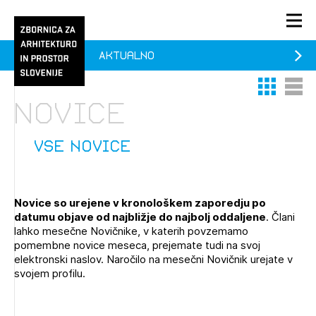
Aktualno
PRIJAVA
Thumbnail 
List V
KONTAKT
Novice
1/1
1/2
Aktualno
Pozdravljeni
Prijava na novičnik
vse novice
Članstvo
Prijavite se s svojim ZAPS uporabniškim imenom in geslom.
Ostanite na tekočem z novicami in se naročite na
Praksa
Novice so urejene v kronološkem zaporedju po
Novičnike. Označite svojo izbiro.
datumu objave od najbližje do najbolj oddaljene
. Člani
Novičnike vam bomo pošiljali na vaš elektronski naslov.
O ZAPS
lahko mesečne Novičnike, v katerih povzemamo
pomembne novice meseca, prejemate tudi na svoj
elektronski naslov. Naročilo na mesečni Novičnik urejate v
svojem profilu.
Mesečni novičnik
Novičnik izobraževanj
PRIJAVITE SE