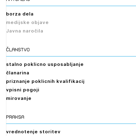
borza dela
medijske objave
Javna naročila
članstvo
stalno poklicno usposabljanje
članarina
priznanje poklicnih kvalifikacij
vpisni pogoji
mirovanje
praksa
vrednotenje storitev