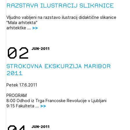
Razstava ilustracij slikanice
Vljudno vabljeni na razstavo ilustracij didaktične slikanice
"Mala arhitekta"
arhitektke ...
02
JUN-2011
STROKOVNA EKSKURZIJA MARIBOR
2011
Petek 17.6.2011
Izbrana vsebina je namenjena le ZAPS
registriranim uporabnikom. Da lahko do nje
PROGRAM
dostopate, se je potrebno prijaviti.
8:00 Odhod iz Trga Francoske Revolucije v Ljubljani
9:15 Fakulteta ...
PRIJAVITE SE
REGISTRIRAJTE SE
JUN-2011