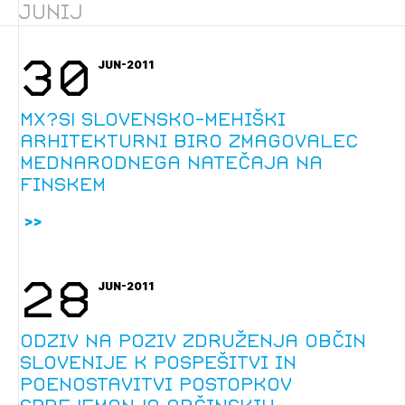
Junij
Novičnik natečajev
Tedenski novičnik javnih naročil
30
JUN-2011
Dnevne medijske objave
POZABLJENO GESLO
REGISTRIRAJTE SE
MX?SI slovensko-mehiški
arhitekturni biro zmagovalec
mednarodnega natečaja na
Finskem
NAPREJ
28
JUN-2011
Odziv na poziv združenja občin
Slovenije k pospešitvi in
poenostavitvi postopkov