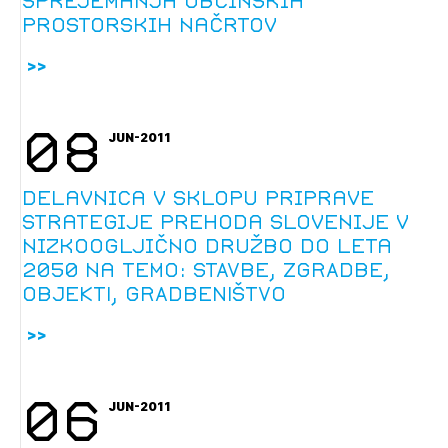
sprejemanja občinskih
prostorskih načrtov
08
JUN-2011
Delavnica v sklopu priprave
Strategije prehoda Slovenije v
nizkoogljično družbo do leta
2050 na temo: STAVBE, ZGRADBE,
OBJEKTI, GRADBENIŠTVO
06
JUN-2011