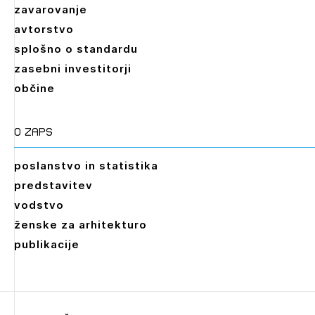
zavarovanje
avtorstvo
splošno o standardu
zasebni investitorji
občine
O zaps
poslanstvo in statistika
predstavitev
vodstvo
ženske za arhitekturo
publikacije
Leto
2026,
2025,
2024,
2023,
2022,
2021,
2020,
2019,
2018,
2017,
2016,
2015,
2014,
2013,
2012,
2011,
2010,
2009