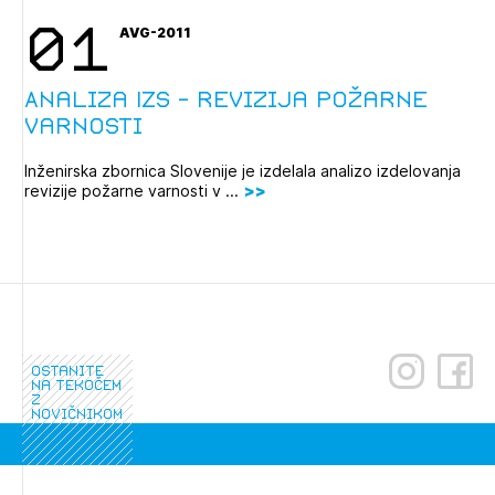
01
AVG-2011
Analiza IZS - revizija požarne
varnosti
Inženirska zbornica Slovenije je izdelala analizo izdelovanja
revizije požarne varnosti v ...
Izbrana vsebina je namenjena le ZAPS
registriranim uporabnikom. Da lahko do nje
ostanite
na tekočem
dostopate, se je potrebno prijaviti.
z
novičnikom
PRIJAVITE SE
REGISTRIRAJTE SE