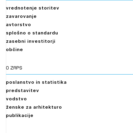
vrednotenje storitev
zavarovanje
avtorstvo
splošno o standardu
zasebni investitorji
občine
O zaps
poslanstvo in statistika
predstavitev
vodstvo
ženske za arhitekturo
publikacije
Leto
2026,
2025,
2024,
2023,
2022,
2021,
2020,