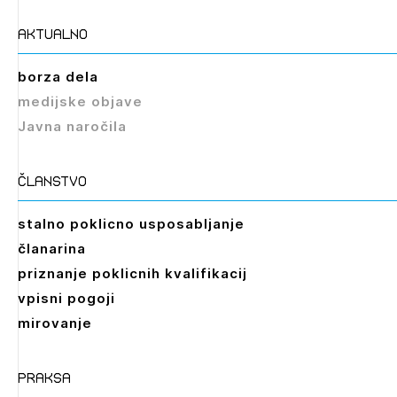
aktualno
borza dela
medijske objave
Javna naročila
članstvo
stalno poklicno usposabljanje
članarina
priznanje poklicnih kvalifikacij
vpisni pogoji
mirovanje
praksa