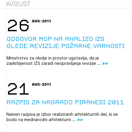
Avgust
Novičnik natečajev
Tedenski novičnik javnih naročil
26
AVG-2011
Dnevne medijske objave
POZABLJENO GESLO
REGISTRIRAJTE SE
Odgovor MOP na analizo IZS
glede revizije požarne varnosti
Ministrstvo za okolje in prostor ugotavlja, da je
NAPREJ
zaskrbljenost IZS zaradi neopravljanja revizije ...
21
AVG-2011
Razpis za nagrado Piranesi 2011
Namen razpisa je izbor realiziranih arhitekturnih del, ki se
bodo na mednarodni arhitekturni ...