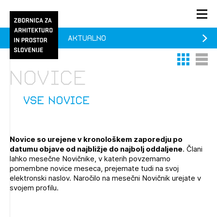
Aktualno
PRIJAVA
Thumbnail 
List V
KONTAKT
Novice
1/1
1/2
Aktualno
Pozdravljeni
Prijava na novičnik
vse novice
Članstvo
Prijavite se s svojim ZAPS uporabniškim imenom in geslom.
Ostanite na tekočem z novicami in se naročite na
Praksa
Novice so urejene v kronološkem zaporedju po
Novičnike. Označite svojo izbiro.
datumu objave od najbližje do najbolj oddaljene
. Člani
Novičnike vam bomo pošiljali na vaš elektronski naslov.
O ZAPS
lahko mesečne Novičnike, v katerih povzemamo
pomembne novice meseca, prejemate tudi na svoj
elektronski naslov. Naročilo na mesečni Novičnik urejate v
svojem profilu.
Mesečni novičnik
Novičnik izobraževanj
PRIJAVITE SE