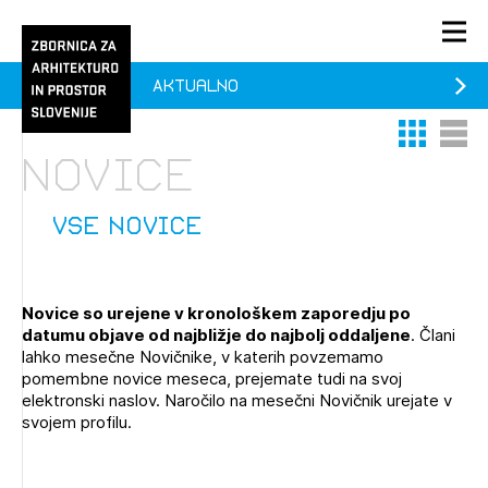
Aktualno
PRIJAVA
Thumbnail 
List V
KONTAKT
Novice
1/1
1/2
Aktualno
Pozdravljeni
Prijava na novičnik
vse novice
Članstvo
Prijavite se s svojim ZAPS uporabniškim imenom in geslom.
Ostanite na tekočem z novicami in se naročite na
Praksa
Novice so urejene v kronološkem zaporedju po
Novičnike. Označite svojo izbiro.
datumu objave od najbližje do najbolj oddaljene
. Člani
Novičnike vam bomo pošiljali na vaš elektronski naslov.
O ZAPS
lahko mesečne Novičnike, v katerih povzemamo
pomembne novice meseca, prejemate tudi na svoj
elektronski naslov. Naročilo na mesečni Novičnik urejate v
svojem profilu.
Mesečni novičnik
Novičnik izobraževanj
PRIJAVITE SE