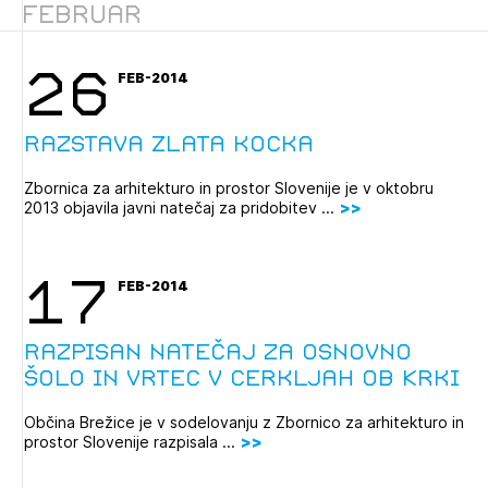
Februar
Novičnik natečajev
Tedenski novičnik javnih naročil
26
FEB-2014
Dnevne medijske objave
POZABLJENO GESLO
REGISTRIRAJTE SE
Razstava Zlata kocka
Zbornica za arhitekturo in prostor Slovenije je v oktobru
2013 objavila javni natečaj za pridobitev ...
NAPREJ
17
FEB-2014
Razpisan natečaj za Osnovno
šolo in vrtec v Cerkljah ob Krki
Občina Brežice je v sodelovanju z Zbornico za arhitekturo in
prostor Slovenije razpisala ...