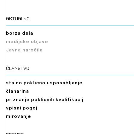
aktualno
borza dela
medijske objave
Javna naročila
članstvo
stalno poklicno usposabljanje
članarina
priznanje poklicnih kvalifikacij
vpisni pogoji
mirovanje