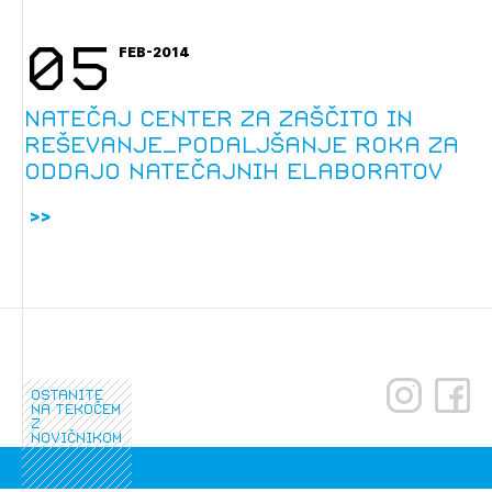
05
FEB-2014
Izbrana vsebina je namenjena le ZAPS
Natečaj Center za zaščito in
registriranim uporabnikom. Da lahko do nje
reševanje_podaljšanje roka za
dostopate, se je potrebno prijaviti.
oddajo natečajnih elaboratov
PRIJAVITE SE
REGISTRIRAJTE SE
ostanite
na tekočem
z
novičnikom