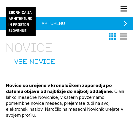
Aktualno
PRIJAVA
Thumbnail 
List V
KONTAKT
Novice
1/1
1/2
Aktualno
Pozdravljeni
Prijava na novičnik
vse novice
Članstvo
Prijavite se s svojim ZAPS uporabniškim imenom in geslom.
Ostanite na tekočem z novicami in se naročite na
Praksa
Novice so urejene v kronološkem zaporedju po
Novičnike. Označite svojo izbiro.
datumu objave od najbližje do najbolj oddaljene
. Člani
Novičnike vam bomo pošiljali na vaš elektronski naslov.
O ZAPS
lahko mesečne Novičnike, v katerih povzemamo
pomembne novice meseca, prejemate tudi na svoj
elektronski naslov. Naročilo na mesečni Novičnik urejate v
svojem profilu.
Mesečni novičnik
Novičnik izobraževanj
PRIJAVITE SE