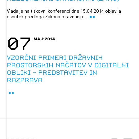
Vlada je na tiskovni konferenci dne 15.04.2014 objavila
osnutek predloga Zakona o ravnanju ...
07
MAJ-2014
Izbrana vsebina je namenjena le ZAPS
registriranim uporabnikom. Da lahko do nje
Vzorčni primeri državnih
dostopate, se je potrebno prijaviti.
prostorskih načrtov v digitalni
obliki - predstavitev in
PRIJAVITE SE
REGISTRIRAJTE SE
razprava