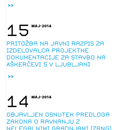
15
MAJ-2014
Pritožba na javni razpis za
izdelovalca projektne
dokumentacije za stavbo na
Aškerčevi 5 v Ljubljani
14
MAJ-2014
Objavljen osnutek predloga
Zakona o ravnanju z
nelegalnimi gradnjami (ZRNG)