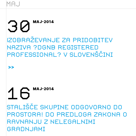
Maj
Novičnik natečajev
Tedenski novičnik javnih naročil
30
MAJ-2014
Dnevne medijske objave
POZABLJENO GESLO
REGISTRIRAJTE SE
Izobraževanje za pridobitev
naziva ?DGNB Registered
Professional? v slovenščini
NAPREJ
16
MAJ-2014
Stališče skupine Odgovorno do
prostora! do predloga zakona o
ravnanju z nelegalnimi
gradnjami