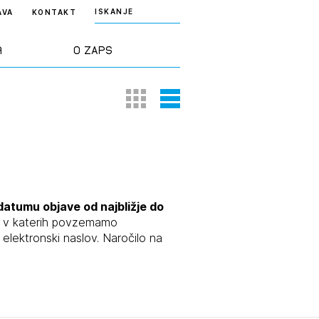
ISKANJE
AVA
KONTAKT
a
O ZAPS
Thumbnail View
List View
rd ZAPS
Predstavitev
a stroke
Ekipa
odaja
Zlati svinčnik
datumu objave od najbližje do
e, v katerih povzemamo
lektronski naslov. Naročilo na
janje
Projekti
osti
Knjižnica
nje poslov
dokumentov