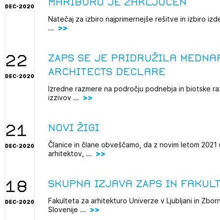
Mariboru je zaključen
DEC-2020
Natečaj za izbiro najprimernejše rešitve in izbiro i
...
22
ZAPS se je pridružila mednar
Architects Declare
DEC-2020
Izredne razmere na področju podnebja in biotske ra
izzivov ...
21
Novi žigi
Članice in člane obveščamo, da z novim letom 2021
DEC-2020
arhitektov, ...
18
Skupna izjava ZAPS in Fakul
Fakulteta za arhitekturo Univerze v Ljubljani in Zbor
DEC-2020
Slovenije ...