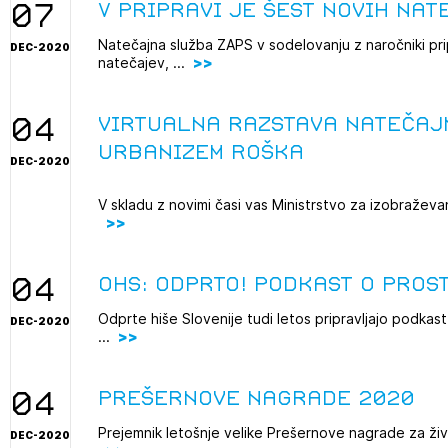
07
V pripravi je šest novih nat
Natečajna služba ZAPS v sodelovanju z naročniki prip
DEC-2020
natečajev, ...
04
virtualna razstava natečajn
Urbanizem Roška
DEC-2020
V skladu z novimi časi vas Ministrstvo za izobraževan
04
OHS: Odprto! podkast o pros
Odprte hiše Slovenije tudi letos pripravljajo podkast 
DEC-2020
...
04
Prešernove nagrade 2020
Prejemnik letošnje velike Prešernove nagrade za življ
DEC-2020