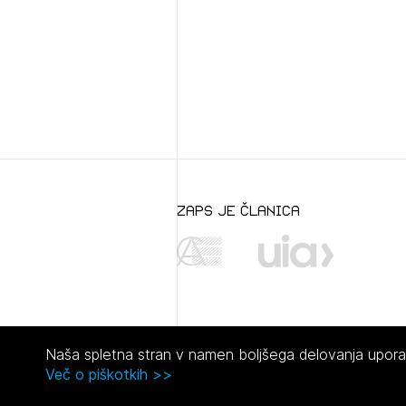
zaps je članica
Naša spletna stran v namen boljšega delovanja uporabl
Več o piškotkih >>
© 2021 Zbornica za arhitekturo in prostor