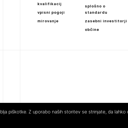
kvalifikacij
splošno o
vpisni pogoji
standardu
mirovanje
zasebni investitorji
občine
ja piškotke. Z uporabo naših storitev se strinjate, da lahko
 Slovenije