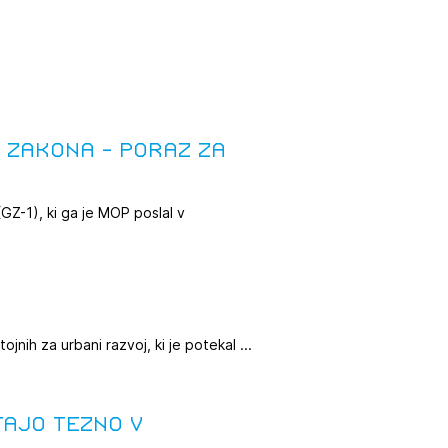
tiranje
vna pomoč
zakona - poraz za
estitorje
Z-1), ki ga je MOP poslal v
ki
sti
jnih za urbani razvoj, ki je potekal ...
tajo Tezno v