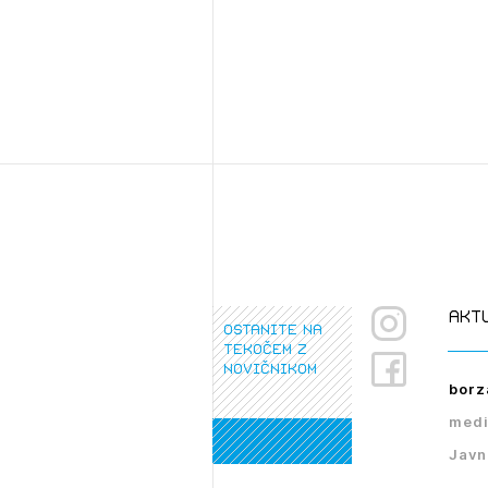
akt
ostanite na
tekočem z
novičnikom
borz
medi
Javn