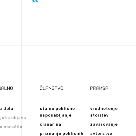
ualno
članstvo
praksa
a dela
stalno poklicno
vrednotenje
usposabljanje
storitev
jske objave
članarina
zavarovanje
a naročila
priznanje poklicnih
avtorstvo