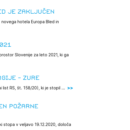
ed je zaključen
jo novega hotela Europa Bled in
2021
rostor Slovenije za leto 2021, ki ga
gije - ZURE
ist RS, št. 158/20), ki je stopil ...
cen požarne
ki stopa v veljavo 19.12.2020, določa