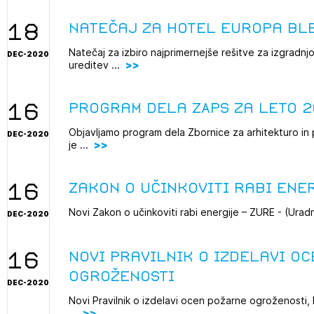
18
natečaj za Hotel Europa Bl
Natečaj za izbiro najprimernejše rešitve za izgradn
DEC-2020
ureditev ...
16
Program dela ZAPS za leto 
Objavljamo program dela Zbornice za arhitekturo in p
DEC-2020
je ...
16
Zakon o učinkoviti rabi ener
Novi Zakon o učinkoviti rabi energije – ZURE - (Uradni l
DEC-2020
2
ijava na novičnik
16
Novi pravilnik o izdelavi o
1
nite na tekočem z novicami in se naročite na Novičnike.
ogroženosti
zdravljeni
DEC-2020
Izbrana vsebina je namenjena le ZAPS registriranim
čite svojo izbiro.
Novi Pravilnik o izdelavi ocen požarne ogroženosti, 
uporabnikom. Da lahko do nje dostopate, se je
čnike vam bomo pošiljali na vaš elektronski naslov.
...