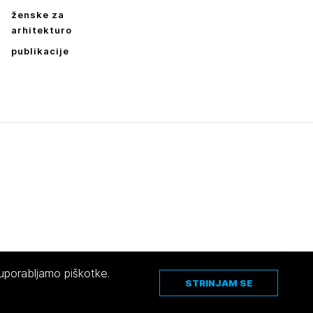
ženske za
arhitekturo
publikacije
Leto
2026,
2025,
2024,
2023,
2022,
2021,
2020,
2019,
2018,
2017,
2016,
2015,
2014,
2013,
2012,
2011,
2010,
2009
Mesec
Januar,
Februar,
Marec,
April,
Maj,
Junij,
Julij,
Avgust,
September,
Oktober,
November,
December
 uporabljamo piškotke.
STRINJAM SE
Pravno obvestilo
|
O avtorjih
|
Piškotki