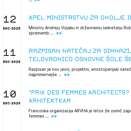
potrebno prijaviti.
avite se s svojim ZAPS uporabniškim imenom in geslom.
PRIJAVITE SE
REGISTRIRA
12
Apel Ministrstvu za okolje 
Mesečni novičnik
Ministru Andreju Vizjaku in državnemu sekretarju Ro
Novičnik izobraževanj
DEC-2020
sprememb ...
Novičnik natečajev
POZABLJENO G
Tedenski novičnik javnih naročil
11
Razpisan natečaj za gimnazi
JAVITE SE
REGISTRIRAJT
Dnevne medijske objave
telovadnico Osnovne šole Š
DEC-2020
NAPREJ
Razpisan je nov javni, projektni, enostopenjski nate
najprimernejše ...
10
"PRIX DES FEMMES ARCHITECTS?
ARHITEKTKAM
DEC-2020
Francoska organizacija ARVHA je letos že osmič zap
femmes ...