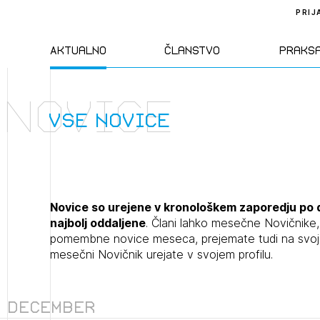
PRIJ
Aktualno
Članstvo
Praks
Novice
Novice
Člani ZAPS
Standa
vse novice
Natečaji
Kandidati za
Pravil
člane
Izobraževanja
Zakon
Novice so urejene v kronološkem zaporedju po 
Kandidati za
najbolj oddaljene
. Člani lahko mesečne Novičnik
izpit
pomembne novice meseca, prejemate tudi na svoj e
Dogodki
Opravl
mesečni Novičnik urejate v svojem profilu.
dejavn
Sklepa
December