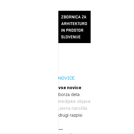
Novice
vse novice
borza dela
medijske objave
Javna naročila
drugi razpisi