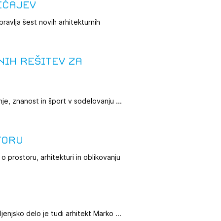
ečajev
ravlja šest novih arhitekturnih
ih rešitev za
je, znanost in šport v sodelovanju ...
toru
o prostoru, arhitekturi in oblikovanju
enjsko delo je tudi arhitekt Marko ...