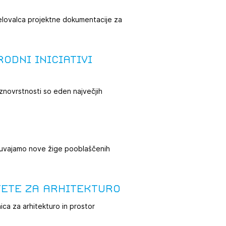
zdelovalca projektne dokumentacije za
odni iniciativi
znovrstnosti so eden največjih
 uvajamo nove žige pooblaščenih
tete za arhitekturo
nica za arhitekturo in prostor