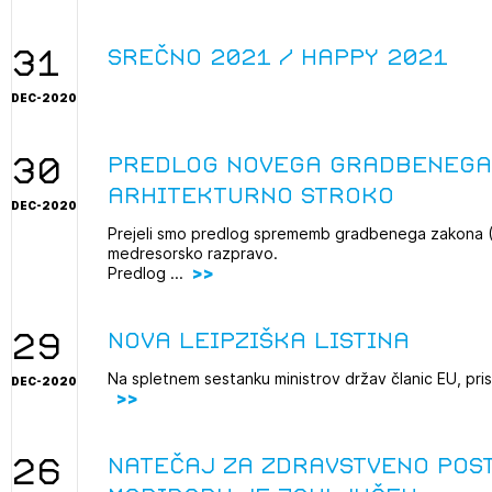
projek
31
srečno 2021 / happy 2021
DEC-2020
Stroko
30
Predlog novega gradbenega 
Za inv
arhitekturno stroko
DEC-2020
Prejeli smo predlog sprememb gradbenega zakona (G
Občins
medresorsko razpravo.
urbani
Predlog ...
29
Nova leipziška listina
Na spletnem sestanku ministrov držav članic EU, pristo
DEC-2020
26
Natečaj za zdravstveno pos