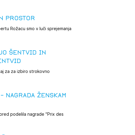
JTE SE
in prostor
bertu Rožacu smo v luči sprejemanja
ESLO
jo Šentvid in
E SE
entvid
čaj za za izbiro strokovno
 - NAGRADA ŽENSKAM
ored podelila nagrade "Prix des