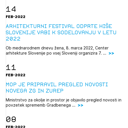
PRIJAVITE SE
REGISTRIRAJTE SE
14
FEB-2022
Arhitekturni festival Odprte hiše
Slovenije vabi k sodelovanju v letu
2022
Ob mednarodnem dnevu žena, 8. marca 2022, Center
arhitekture Slovenije po vsej Sloveniji organizira 7. ...
11
FEB-2022
MOP je pripravil pregled novosti
novega ZG in ZUREP
Ministrstvo za okolje in prostor je objavilo pregled novosti in
povzetek sprememb Gradbenega ...
08
FEB-2022