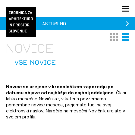
Aktualno
PRIJAVA
Thumbnail 
List V
KONTAKT
Novice
1/1
1/2
Aktualno
Pozdravljeni
Prijava na novičnik
vse novice
Članstvo
Prijavite se s svojim ZAPS uporabniškim imenom in geslom.
Ostanite na tekočem z novicami in se naročite na
Praksa
Novice so urejene v kronološkem zaporedju po
Novičnike. Označite svojo izbiro.
datumu objave od najbližje do najbolj oddaljene
. Člani
Novičnike vam bomo pošiljali na vaš elektronski naslov.
O ZAPS
lahko mesečne Novičnike, v katerih povzemamo
pomembne novice meseca, prejemate tudi na svoj
elektronski naslov. Naročilo na mesečni Novičnik urejate v
svojem profilu.
Mesečni novičnik
Novičnik izobraževanj
PRIJAVITE SE