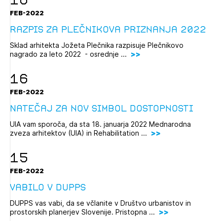
FEB-2022
razpis za Plečnikova priznanja 2022
Sklad arhitekta Jožeta Plečnika razpisuje Plečnikovo
nagrado za leto 2022 - osrednje ...
16
FEB-2022
Natečaj za nov simbol dostopnosti
UIA vam sporoča, da sta 18. januarja 2022 Mednarodna
zveza arhitektov (UIA) in Rehabilitation ...
15
FEB-2022
Izbrana vsebina je namenjena le ZAPS
vabilo v DUPPS
registriranim uporabnikom. Da lahko do nje
DUPPS vas vabi, da se včlanite v Društvo urbanistov in
dostopate, se je potrebno prijaviti.
prostorskih planerjev Slovenije. Pristopna ...