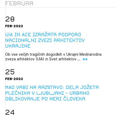
Februar
Novičnik natečajev
Tedenski novičnik javnih naročil
28
Dnevne medijske objave
POZABLJENO GESLO
FEB-2022
REGISTRIRAJTE SE
UIA in ACE izražata podporo
Nacionalni zvezi arhitektov
Ukrajine
NAPREJ
Ob vse večjih tragičnih dogodkih v Ukrajini Mednarodna
zveza arhitektov (UIA) in Svet arhitektov ...
25
FEB-2022
MAO vabi na razstavo: Dela Jožeta
Plečnika v Ljubljani - urbano
oblikovanje po meri človeka
24