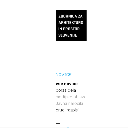
Novice
vse novice
borza dela
medijske objave
Javna naročila
drugi razpisi