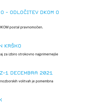
tiranje
o - odločitev DKOM o
vna pomoč
i DKOM postal pravnomočen.
estitorje
n Krško
ki
čaj za izbiro strokovno najprimernejše
sti
GZ-1 decembra 2021
avnozborskih volitvah je pomembna
k