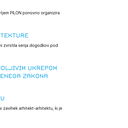
etjem PILON ponovno organizira
itekture
ini zvrstila serija dogodkov pod
odljivim ukrepom
benega zakona
tu
 zavihek arhitekt-arhitektu, ki je