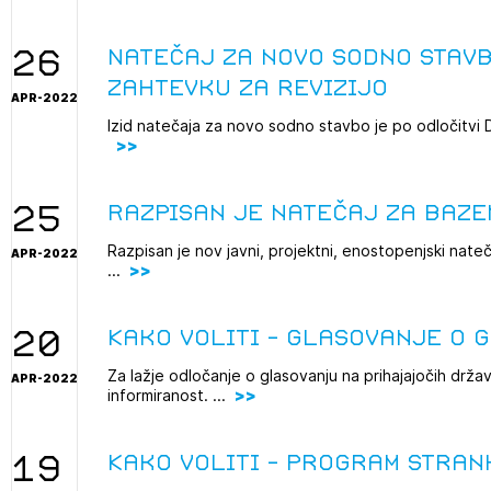
projek
26
Natečaj za novo sodno stavb
zahtevku za revizijo
APR-2022
Stroko
Izid natečaja za novo sodno stavbo je po odločitv
Za inv
25
Razpisan je natečaj za baze
Občins
Razpisan je nov javni, projektni, enostopenjski nate
APR-2022
urbani
...
20
Kako voliti - glasovanje o 
Za lažje odločanje o glasovanju na prihajajočih drž
APR-2022
informiranost. ...
19
Kako voliti - program stran