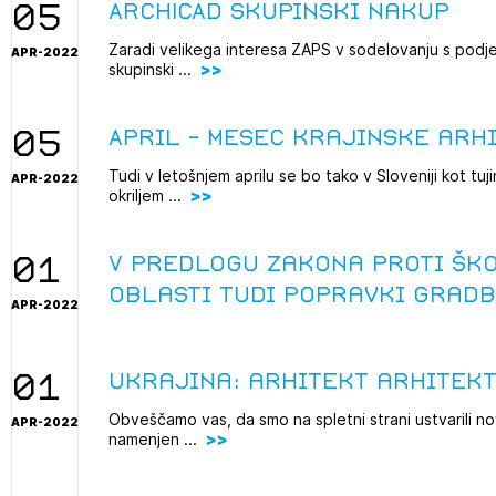
05
ARCHICAD skupinski nakup
Zaradi velikega interesa ZAPS v sodelovanju s podj
APR-2022
skupinski ...
05
April - mesec krajinske arh
Tudi v letošnjem aprilu se bo tako v Sloveniji kot tuj
APR-2022
okriljem ...
01
V predlogu Zakona proti šk
oblasti tudi popravki Grad
APR-2022
01
Ukrajina: arhitekt arhitek
Obveščamo vas, da smo na spletni strani ustvarili nov
APR-2022
namenjen ...