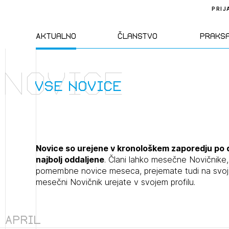
PRIJ
Aktualno
Članstvo
Praks
Novice
Novice
Člani ZAPS
Standa
vse novice
Natečaji
Kandidati za
Pravil
člane
Izobraževanja
Zakon
Novice so urejene v kronološkem zaporedju po 
Kandidati za
najbolj oddaljene
. Člani lahko mesečne Novičnik
izpit
pomembne novice meseca, prejemate tudi na svoj e
Dogodki
Opravl
mesečni Novičnik urejate v svojem profilu.
dejavn
Sklepa
April