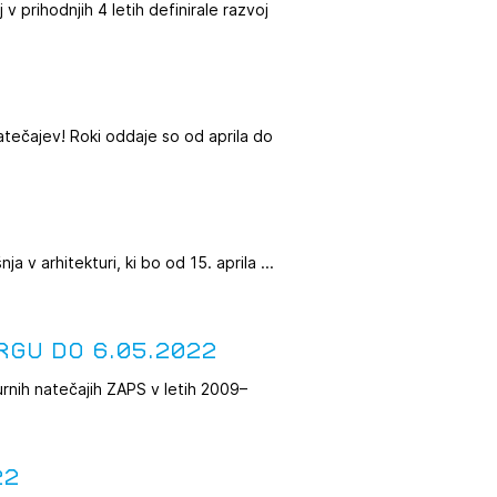
 prihodnjih 4 letih definirale razvoj
atečajev! Roki oddaje so od aprila do
 v arhitekturi, ki bo od 15. aprila ...
rgu do 6.05.2022
rnih natečajih ZAPS v letih 2009–
22