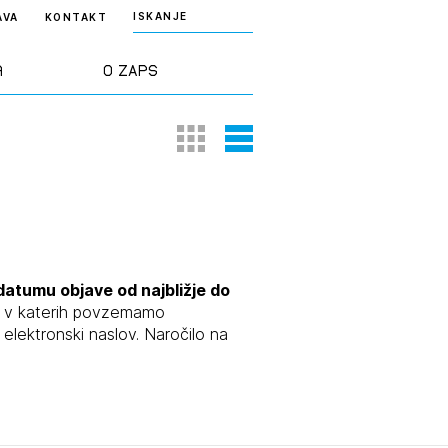
ISKANJE
AVA
KONTAKT
a
O ZAPS
Thumbnail View
List View
rd ZAPS
Predstavitev
a stroke
Ekipa
odaja
Zlati svinčnik
datumu objave od najbližje do
e, v katerih povzemamo
lektronski naslov. Naročilo na
janje
Projekti
osti
Knjižnica
nje poslov
dokumentov