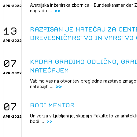
Avstrijska inženirska zbornica – Bundeskammer der Zi
APR-2022
nagrado ...
2
13
ijava na novičnik
Razpisan je natečaj za Cent
drevesničarstvo in varstvo
1
APR-2022
nite na tekočem z novicami in se naročite na Novičnike.
zdravljeni
Izbrana vsebina je namenjena le ZAPS registriranim
čite svojo izbiro.
uporabnikom. Da lahko do nje dostopate, se je
čnike vam bomo pošiljali na vaš elektronski naslov.
07
Kadar gradimo odlično, gra
potrebno prijaviti.
avite se s svojim ZAPS uporabniškim imenom in geslom.
natečajem
APR-2022
PRIJAVITE SE
REGISTRIRA
Mesečni novičnik
Vabimo vas na otvoritev pregledne razstave zmagova
natečajih ...
Novičnik izobraževanj
Novičnik natečajev
07
Bodi mentor
POZABLJENO G
Tedenski novičnik javnih naročil
JAVITE SE
REGISTRIRAJT
Univerza v Ljubljani je, skupaj s Fakulteto za arhite
APR-2022
Dnevne medijske objave
bodi ...
NAPREJ