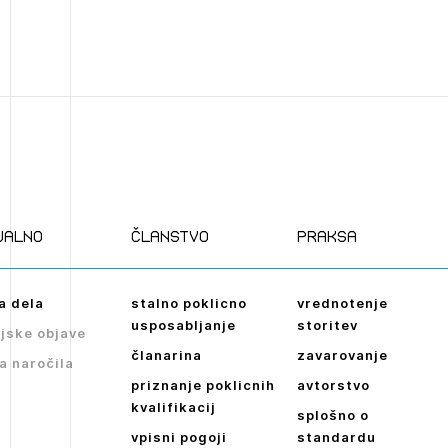
ualno
članstvo
praksa
a dela
stalno poklicno
vrednotenje
usposabljanje
storitev
jske objave
članarina
zavarovanje
a naročila
priznanje poklicnih
avtorstvo
kvalifikacij
splošno o
vpisni pogoji
standardu