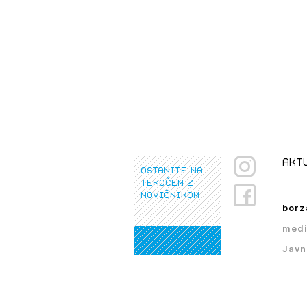
akt
ostanite na
tekočem z
novičnikom
borz
medi
Javn