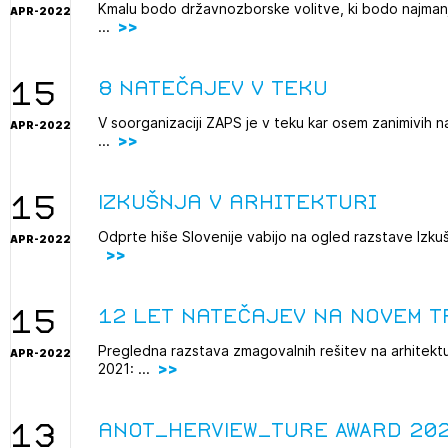
Kmalu bodo državnozborske volitve, ki bodo najmanj v
APR-2022
...
15
8 natečajev v teku
V soorganizaciji ZAPS je v teku kar osem zanimivih n
APR-2022
...
15
Izkušnja v arhitekturi
Odprte hiše Slovenije vabijo na ogled razstave Izkušnja
APR-2022
15
12 let natečajev na Novem t
Pregledna razstava zmagovalnih rešitev na arhitektu
APR-2022
2021: ...
13
anot_HERVIEW_ture AWARD 20