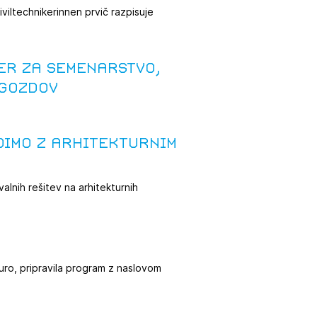
viltechnikerinnen prvič razpisuje
er za semenarstvo,
 gozdov
dimo z arhitekturnim
JTE SE
lnih rešitev na arhitekturnih
ESLO
E SE
kturo, pripravila program z naslovom