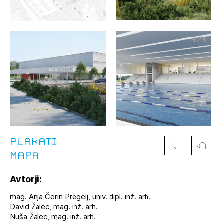
Izbrana vsebina je namenjena le ZAPS
4
/
4
registriranim uporabnikom. Da lahko do nje
dostopate, se je potrebno prijaviti.
PRIJAVITE SE
REGISTRIRAJTE SE
Plakati
Mapa
Avtorji:
mag. Anja Čerin Pregelj, univ. dipl. inž. arh.
David Žalec, mag. inž. arh.
Nuša Žalec, mag. inž. arh.