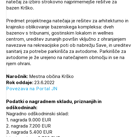
natečaj za izbiro strokovno najprimernejše rešitve za
Novičnik natečajev
bazen Krško.
PRIJAVITE SE
Tedenski novičnik javnih naročil
Predmet projektnega natečaja je rešitev za arhitekturno in
Dnevne medijske objave
POZABLJENO GESLO
krajinsko oblikovanje bazenskega kompleksa: dveh
bazenov s tribunami, gostinskim lokalom in wellnes
centrom, ureditev zunanjih površin vključno z ohranjanjem
REGISTRIRAJTE SE
navezave na rekreacijske poti ob nabrežju Save, in ureditev
sanitarij za potrebe parkirišča za avtodome. Parkirišče za
avtodome je že urejeno na natečajnem območju in se na
NAPREJ
njem ohrani.
Naročnik:
Mestna občina Krško
Rok oddaje:
23.6.2022
Povezava na Portal JN
Podatki o nagradnem skladu, priznanjih in
odškodninah:
Nagradno odškodninski sklad:
1. nagrada 9.000 EUR
2. nagrada 7.200 EUR
3. nagrada 5.400 EUR