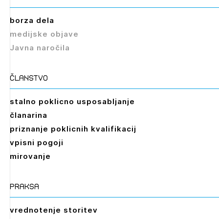
borza dela
medijske objave
Javna naročila
članstvo
stalno poklicno usposabljanje
članarina
priznanje poklicnih kvalifikacij
vpisni pogoji
mirovanje
praksa
vrednotenje storitev