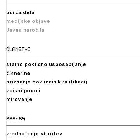
borza dela
medijske objave
Javna naročila
članstvo
stalno poklicno usposabljanje
članarina
priznanje poklicnih kvalifikacij
vpisni pogoji
mirovanje
praksa
vrednotenje storitev