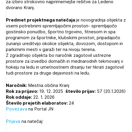
za izbiro strokovno najprimernejše rešitve za Ledeno
Novičnik natečajev
dvorano Kranj.
PRIJAVITE SE
Tedenski novičnik javnih naročil
Predmet projektnega natečaja
je novogradnja objekta z
Dnevne medijske objave
POZABLJENO GESLO
vsemi potrebnimi spremljajočimi prostori- spremljajočo
gostinsko ponudbo, športno trgovino, fitnesom in spa
programom za športnike, klubskimi prostori, pripadajočo
REGISTRIRAJTE SE
zunanjo ureditvijo okolice objekta, dovozom, dostopom in
parkirnimi mesti v garaži ter na nivoju terena.
Z zgraditvijo objekta bo naročnik zagotovil ustrezne
NAPREJ
prostore za izvedbo domačih in mednarodnih tekmovanj v
hokeju na ledu in umetnostnem drsanju ter hkrati zagotovil
tudi prostore za druge dejavnosti na ledu.
Naročnik:
Mestna občina Kranj
Rok za prijavo:
19. 12. 2025
število prijav:
57 (20.1.2026)
Rok oddaje:
22. 1. 2026
Število prejetih elaboratov:
24
Povezava
na Portal JN
Prijava
na natečaj: