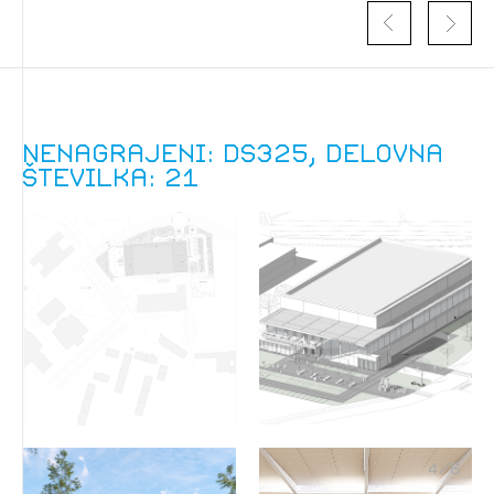
Nenagrajeni: DS325, delovna
številka: 21
Izbrana vsebina je namenjena le ZAPS
registriranim uporabnikom. Da lahko do nje
dostopate, se je potrebno prijaviti.
PRIJAVITE SE
REGISTRIRAJTE SE
4
/
6