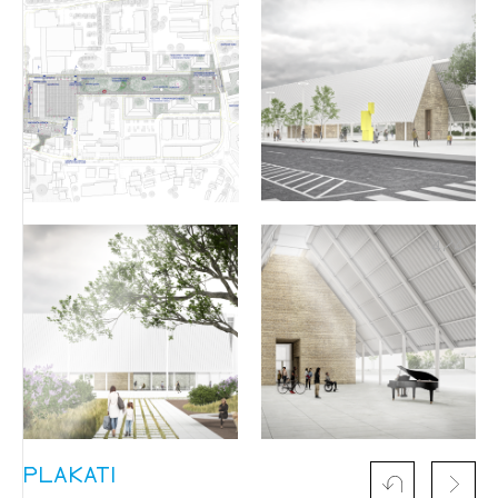
4
/
4
PLAKATI