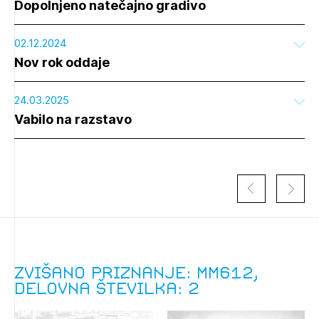
Dopolnjeno natečajno gradivo
02.12.2024
Nov rok oddaje
24.03.2025
Vabilo na razstavo
Izbrana vsebina je namenjena le ZAPS
registriranim uporabnikom. Da lahko do nje
dostopate, se je potrebno prijaviti.
Zvišano priznanje: MM612,
delovna številka: 2
PRIJAVITE SE
REGISTRIRAJTE SE