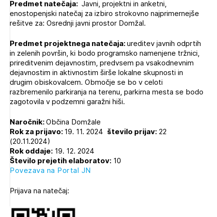
Predmet natečaja:
Javni, projektni in anketni,
Novičnik natečajev
enostopenjski natečaj za izbiro strokovno najprimernejše
PRIJAVITE SE
rešitve za: Osrednji javni prostor Domžal.
Tedenski novičnik javnih naročil
Dnevne medijske objave
POZABLJENO GESLO
Predmet projektnega natečaja:
ureditev javnih odprtih
in zelenih površin, ki bodo programsko namenjene tržnici,
REGISTRIRAJTE SE
prireditvenim dejavnostim, predvsem pa vsakodnevnim
dejavnostim in aktivnostim širše lokalne skupnosti in
drugim obiskovalcem. Območje se bo v celoti
razbremenilo parkiranja na terenu, parkirna mesta se bodo
NAPREJ
zagotovila v podzemni garažni hiši.
Naročnik:
Občina Domžale
Rok za prijavo:
19. 11. 2024
število prijav:
22
(20.11.2024)
Rok oddaje:
19. 12. 2024
Število prejetih elaboratov:
10
Povezava na Portal JN
Prijava na natečaj: