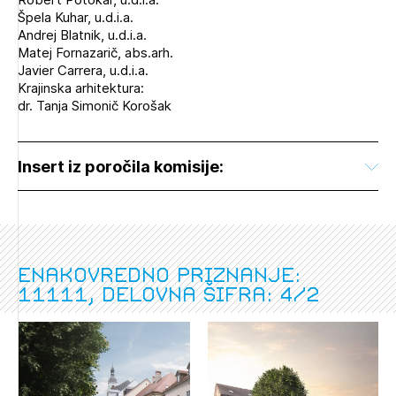
Špela Kuhar, u.d.i.a.
Andrej Blatnik, u.d.i.a.
Matej Fornazarič, abs.arh.
Javier Carrera, u.d.i.a.
Krajinska arhitektura:
dr. Tanja Simonič Korošak
Insert iz poročila komisije:
Enakovredno priznanje:
11111, delovna šifra: 4/2