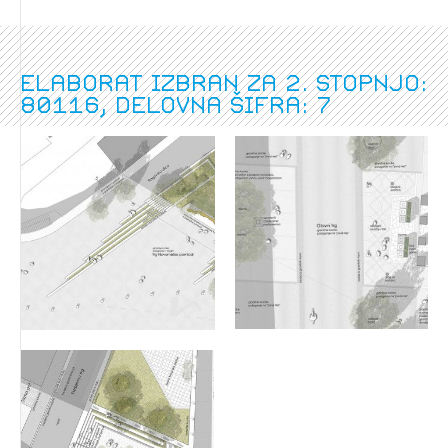
Elaborat izbran za 2. stopnjo:
80116, delovna šifra: 7
Izbrana vsebina je namenjena le ZAPS
registriranim uporabnikom. Da lahko do nje
dostopate, se je potrebno prijaviti.