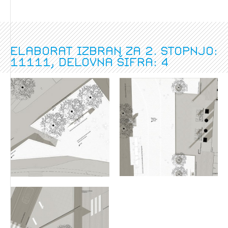
Elaborat izbran za 2. stopnjo:
11111, delovna šifra: 4