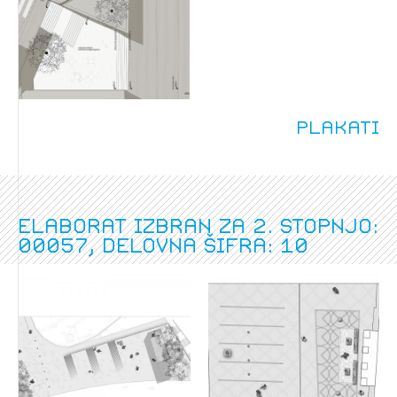
Plakati
Elaborat izbran za 2. stopnjo:
00057, delovna šifra: 10