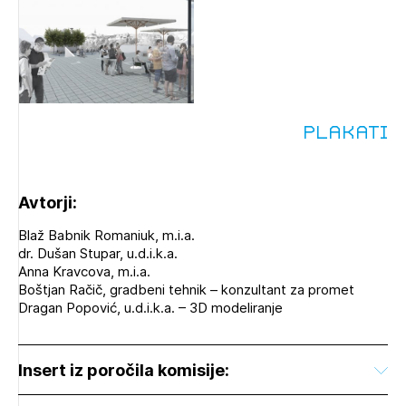
Plakati
Avtorji:
Blaž Babnik Romaniuk, m.i.a.
dr. Dušan Stupar, u.d.i.k.a.
Anna Kravcova, m.i.a.
Boštjan Račič, gradbeni tehnik – konzultant za promet
Dragan Popović, u.d.i.k.a. – 3D modeliranje
Insert iz poročila komisije: