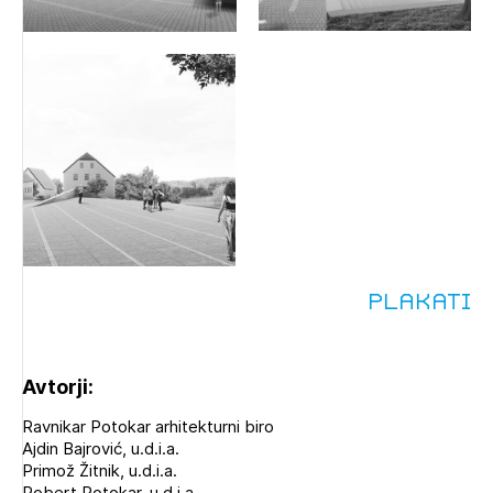
Plakati
Avtorji:
Ravnikar Potokar arhitekturni biro
Ajdin Bajrović, u.d.i.a.
Primož Žitnik, u.d.i.a.
Robert Potokar, u.d.i.a.