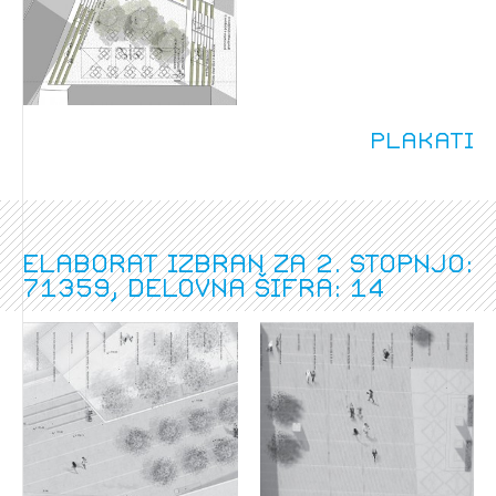
PRIJAVITE SE
REGISTRIRAJTE SE
Plakati
Elaborat izbran za 2. stopnjo:
71359, delovna šifra: 14