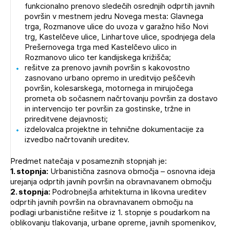
funkcionalno prenovo sledečih osrednjih odprtih javnih
površin v mestnem jedru Novega mesta: Glavnega
trga, Rozmanove ulice do uvoza v garažno hišo Novi
trg, Kastelčeve ulice, Linhartove ulice, spodnjega dela
Prešernovega trga med Kastelčevo ulico in
Rozmanovo ulico ter kandijskega križišča;
rešitve za prenovo javnih površin s kakovostno
zasnovano urbano opremo in ureditvijo peščevih
površin, kolesarskega, motornega in mirujočega
prometa ob sočasnem načrtovanju površin za dostavo
in intervencijo ter površin za gostinske, tržne in
prireditvene dejavnosti;
izdelovalca projektne in tehnične dokumentacije za
izvedbo načrtovanih ureditev.
Predmet natečaja v posameznih stopnjah je:
1. stopnja:
Urbanistična zasnova območja – osnovna ideja
urejanja odprtih javnih površin na obravnavanem območju
2. stopnja:
Podrobnejša arhitekturna in likovna ureditev
odprtih javnih površin na obravnavanem območju na
podlagi urbanistične rešitve iz 1. stopnje s poudarkom na
oblikovanju tlakovanja, urbane opreme, javnih spomenikov,