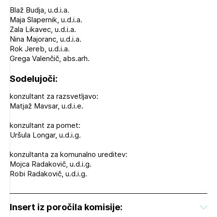
Blaž Budja, u.d.i.a.
Maja Slapernik, u.d.i.a.
Zala Likavec, u.d.i.a.
Nina Majoranc, u.d.i.a.
Rok Jereb, u.d.i.a.
Grega Valenčič, abs.arh.
Sodelujoči:
konzultant za razsvetljavo:
Matjaž Mavsar, u.d.i.e.
konzultant za pomet:
Uršula Longar, u.d.i.g.
konzultanta za komunalno ureditev:
Mojca Radakovič, u.d.i.g.
Robi Radakovič, u.d.i.g.
Insert iz poročila komisije: