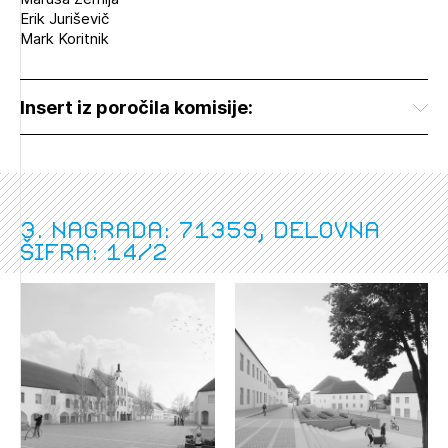
Erik Juriševič
Mark Koritnik
Insert iz poročila komisije:
3. nagrada: 71359, delovna
šifra: 14/2