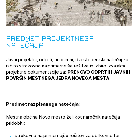
Novičnik natečajev
PRIJAVITE SE
Tedenski novičnik javnih naročil
Dnevne medijske objave
POZABLJENO GESLO
Predmet projektnega
REGISTRIRAJTE SE
natečaja:
Javni projektni, odprti, anonimni, dvostopenjski natečaj za
NAPREJ
izbiro strokovno najprimernejše rešitve in izbiro izvajalca
projektne dokumentacije za:
PRENOVO ODPRTIH JAVNIH
POVRŠIN MESTNEGA JEDRA NOVEGA MESTA
Predmet razpisanega natečaja:
Mestna občina Novo mesto želi kot naročnik natečaja
pridobiti:
strokovno najprimernejšo rešitev za oblikovno ter