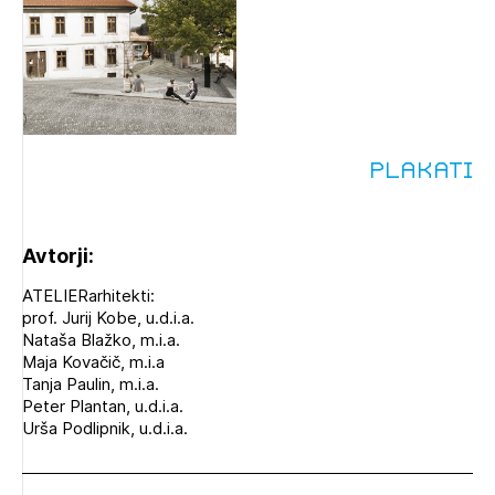
Plakati
Avtorji:
ATELIERarhitekti:
prof. Jurij Kobe, u.d.i.a.
Nataša Blažko, m.i.a.
Maja Kovačič, m.i.a
Tanja Paulin, m.i.a.
Peter Plantan, u.d.i.a.
Urša Podlipnik, u.d.i.a.