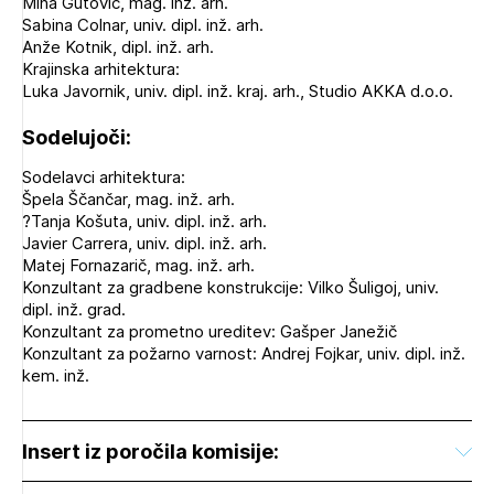
Mina Gutović, mag. inž. arh.
Sabina Colnar, univ. dipl. inž. arh.
Anže Kotnik, dipl. inž. arh.
Krajinska arhitektura:
Luka Javornik, univ. dipl. inž. kraj. arh., Studio AKKA d.o.o.
Sodelujoči:
Sodelavci arhitektura:
Špela Ščančar, mag. inž. arh.
?Tanja Košuta, univ. dipl. inž. arh.
Javier Carrera, univ. dipl. inž. arh.
Matej Fornazarič, mag. inž. arh.
Konzultant za gradbene konstrukcije: Vilko Šuligoj, univ.
dipl. inž. grad.
Konzultant za prometno ureditev: Gašper Janežič
Konzultant za požarno varnost: Andrej Fojkar, univ. dipl. inž.
kem. inž.
Insert iz poročila komisije: