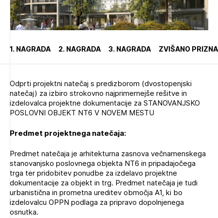
Novičnik natečajev
PRIJAVITE SE
Tedenski novičnik javnih naročil
Dnevne medijske objave
POZABLJENO GESLO
1. NAGRADA
2. NAGRADA
3. NAGRADA
ZVIŠANO PRIZN
REGISTRIRAJTE SE
Odprti projektni natečaj s predizborom (dvostopenjski
natečaj) za izbiro strokovno najprimernejše rešitve in
NAPREJ
izdelovalca projektne dokumentacije za STANOVANJSKO
POSLOVNI OBJEKT NT6 V NOVEM MESTU
Predmet projektnega natečaja:
Predmet natečaja je arhitekturna zasnova večnamenskega
stanovanjsko poslovnega objekta NT6 in pripadajočega
trga ter pridobitev ponudbe za izdelavo projektne
dokumentacije za objekt in trg. Predmet natečaja je tudi
urbanistična in prometna ureditev območja A1, ki bo
izdelovalcu OPPN podlaga za pripravo dopolnjenega
osnutka.