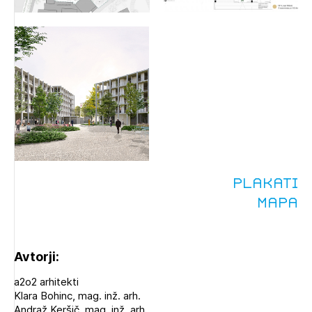
Plakati
Mapa
Avtorji:
a2o2 arhitekti
Klara Bohinc, mag. inž. arh.
Andraž Keršič, mag. inž. arh.