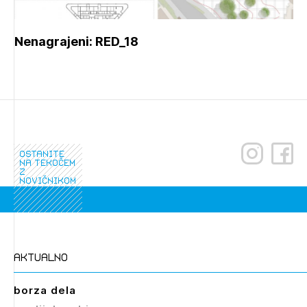
Nenagrajeni: RED_18
ostanite
na tekočem
z
novičnikom
aktualno
borza dela