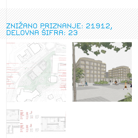
Znižano priznanje: 21912,
delovna šifra: 23