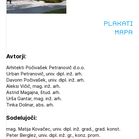
Plakati
Mapa
Avtorji:
Arhitekti Počivašek Petranovič d.o.o.
Urban Petranovič, univ. dipl. inž. arh.
Davorin Počivašek, univ. dipl. inž. arh.
Aleksi Vičič, mag. inž. arh.
Astrid Magajna, štud. arh.
Urša Gantar, mag. inž. arh.
Tinka Dolinar, abs. arh.
Sodelujoči:
mag. Matija Kovačec, univ. dipl. inž. grad., grad. konst.
Peter Berglez, univ. dipl. inž. gr., konz. prom.