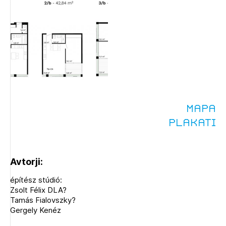
PRIJAVITE SE
REGISTRIRAJTE SE
Mapa
Plakati
Avtorji:
építész stúdió:
Zsolt Félix DLA?
Tamás Fialovszky?
Gergely Kenéz