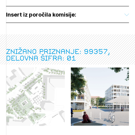
Insert iz poročila komisije:
Znižano priznanje: 99357,
delovna šifra: 01
Izbrana vsebina je namenjena le ZAPS
registriranim uporabnikom. Da lahko do nje
dostopate, se je potrebno prijaviti.