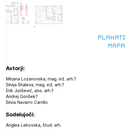
Plakati
Mapa
Avtorji:
Mirjana Lozanovska, mag. inž. arh.?
Silvija Shaleva, mag. inž. arh.?
Erik Jurišević, abs. arh.?
Andrej Gorišek?
Silvia Navarro Carrillo
Sodelujoči:
Anglea Lekovska, štud. arh.