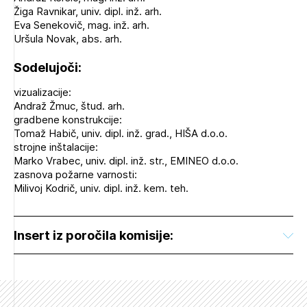
Žiga Ravnikar, univ. dipl. inž. arh.
Eva Senekovič, mag. inž. arh.
Uršula Novak, abs. arh.
Sodelujoči:
vizualizacije:
Andraž Žmuc, štud. arh.
gradbene konstrukcije:
Tomaž Habič, univ. dipl. inž. grad., HIŠA d.o.o.
strojne inštalacije:
Marko Vrabec, univ. dipl. inž. str., EMINEO d.o.o.
zasnova požarne varnosti:
Milivoj Kodrič, univ. dipl. inž. kem. teh.
Insert iz poročila komisije: