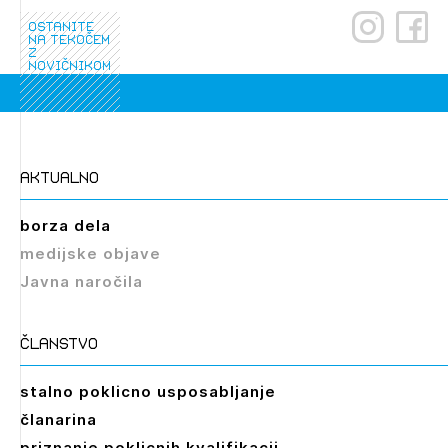
ostanite
na tekočem
z
novičnikom
aktualno
borza dela
medijske objave
Javna naročila
članstvo
stalno poklicno usposabljanje
članarina
priznanje poklicnih kvalifikacij