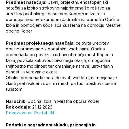
Predmet natečaja:
Javni, projektni, enostopenjski
Novičnik natečajev
natečaj za izbiro strokovno najprimernejše rešitve za
PRIJAVITE SE
ureditev priobalnega pasu med Koprom in Izolo za
Tedenski novičnik javnih naročil
območje med avtokampom Jadranka na območju Občine
Dnevne medijske objave
POZABLJENO GESLO
Izola in območjem kopališča Žusterna na območju Mestne
občine Koper
REGISTRIRAJTE SE
Predmet projektnega natečaja:
celovita ureditev
obalne promenade z dodatnimi vsebinami. Obalna
promenada bo povezala urbani območji mest Koper in
NAPREJ
Izola, povišala kakovost bivalnega okolja, omogočala
trajnostno mobilnost ter ohranjanje narave, ustvarjenih
danosti in varovanje okolja.
Obalna promenada mora delovati vse leto, namenjena je
zlasti prebivalcem obalnih mest, pa tudi obiskovalcem in
turistom.
Naročnik:
Občina Izola in Mestna občina Koper
Rok oddaje:
21.12.2023
Povezava na Portal JN
Podatki o nagradnem skladu, priznanjih in