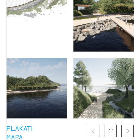
Izbrana vsebina je namenjena le ZAPS
registriranim uporabnikom. Da lahko do nje
dostopate, se je potrebno prijaviti.
4
/
5
PRIJAVITE SE
REGISTRIRAJTE SE
PLAKATI
MAPA