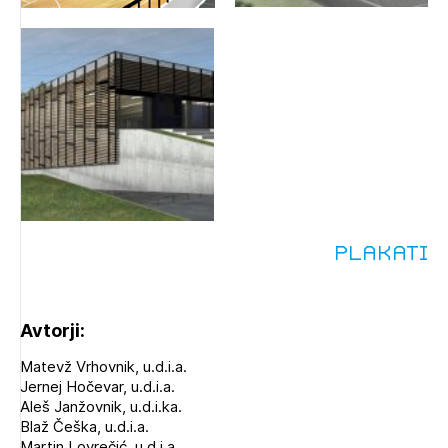
Plakati
Avtorji:
Matevž Vrhovnik, u.d.i.a.
Jernej Hočevar, u.d.i.a.
Aleš Janžovnik, u.d.i.ka.
Blaž Češka, u.d.i.a.
Martin Lovrečić, u.d.i.a.