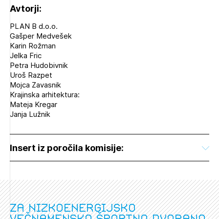
Avtorji:
PLAN B d.o.o.
Gašper Medvešek
Karin Rožman
Jelka Fric
Petra Hudobivnik
Uroš Razpet
Mojca Zavasnik
Krajinska arhitektura:
Mateja Kregar
Janja Lužnik
Insert iz poročila komisije:
Za nizkoenergijsko
večnamensko športno dvorano