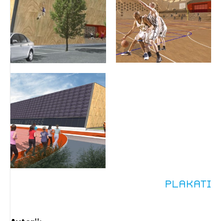
Izbrana vsebina je namenjena le ZAPS
Plakati
registriranim uporabnikom. Da lahko do nje
dostopate, se je potrebno prijaviti.
PRIJAVITE SE
REGISTRIRAJTE SE