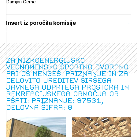
Damjan Černe
Insert iz poročila komisije
Za nizkoenergijsko
večnamensko športno dvorano
pri OŠ Mengeš: Priznanje in za
celovito ureditev širšega
javnega odprtega prostora in
rekreacijskega območja ob
Pšati: Priznanje: 97531,
delovna šifra: 8