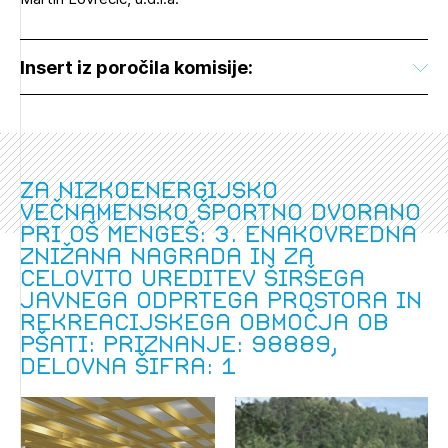
Insert iz poročila komisije:
Za nizkoenergijsko
večnamensko športno dvorano
pri OŠ Mengeš: 3. enakovredna
znižana nagrada in za
celovito ureditev širšega
javnega odprtega prostora in
rekreacijskega območja ob
Pšati: Priznanje: 98889,
delovna šifra: 1