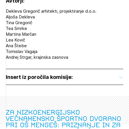
Avtorji:
Dekleva Gregorič arhitekti, projektiranje d.o.o.
Aljoša Dekleva
Tina Gregorič
Tea Smrke
Martina Marčan
Lea Kovič
Ana Štebe
Tomislav Vagaja
Andrej Strgar, krajinska zasnova
Insert iz poročila komisije:
Za nizkoenergijsko
večnamensko športno dvorano
pri OŠ Mengeš: Priznanje in za