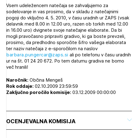
Vsem udeležencem natečaja se zahvaljujemo za
sodelovanje in vas prosimo, da v skladu z natečajnimi
pogoji do vključno 4. 5. 2010, v času uradnih ur ZAPS (vsak
delavnik med 8.00 in 12.00 uro, razen ob torkih med 12.00
in 16.00 uro) dvignete svoje natečajne elaborate. Da bi
mogli pravočasno pripraviti gradivo, ki ga boste prevzeli,
prosimo, da predhodno sporočite šifro vašega elaborata
ter naziv natečaja z e-sporočilom na naslov
barbara.pungercar@zaps.si
ali po telefonu v času uradnih
ur na št. 01 24 20 672. Po tem datumu gradiva ne bomo
več hranili!
Naročnik:
Občina Mengeš
Rok oddaje:
02.10.2009 23:59:59
Zaključno poročilo komisije:
03.12.2009 00:00:00
OCENJEVALNA KOMISIJA