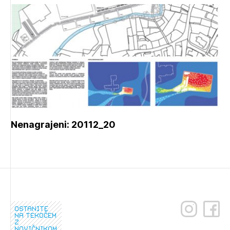
Nenagrajeni: 20112_20
ostanite
na tekočem
z
novičnikom