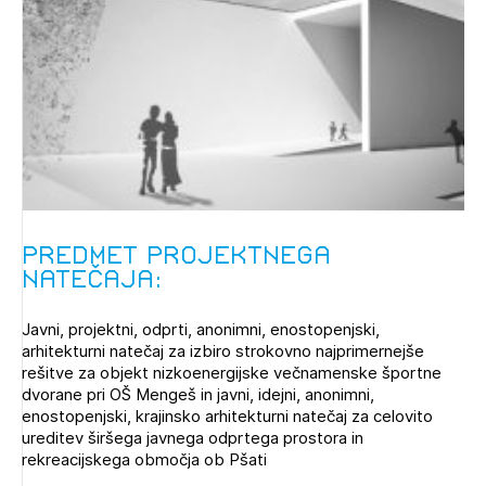
Novičnik natečajev
PRIJAVITE SE
Tedenski novičnik javnih naročil
Dnevne medijske objave
POZABLJENO GESLO
REGISTRIRAJTE SE
NAPREJ
Predmet projektnega
natečaja:
Javni, projektni, odprti, anonimni, enostopenjski,
arhitekturni natečaj za izbiro strokovno najprimernejše
rešitve za objekt nizkoenergijske večnamenske športne
dvorane pri OŠ Mengeš in javni, idejni, anonimni,
enostopenjski, krajinsko arhitekturni natečaj za celovito
ureditev širšega javnega odprtega prostora in
rekreacijskega območja ob Pšati