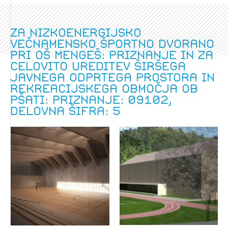
Za nizkoenergijsko
večnamensko športno dvorano
pri OŠ Mengeš: Priznanje in za
celovito ureditev širšega
javnega odprtega prostora in
rekreacijskega območja ob
Pšati: Priznanje: 09102,
delovna šifra: 5