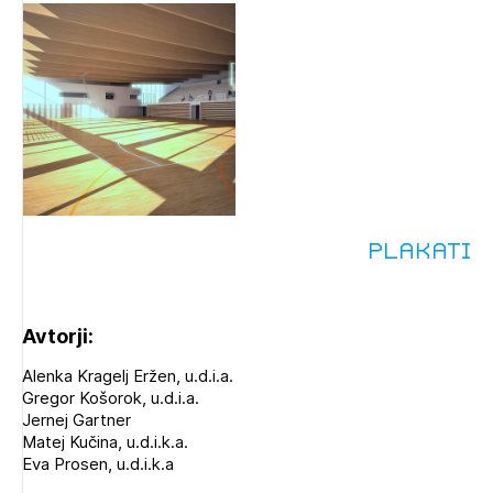
Plakati
Avtorji:
Alenka Kragelj Eržen, u.d.i.a.
Gregor Košorok, u.d.i.a.
Jernej Gartner
Matej Kučina, u.d.i.k.a.
Eva Prosen, u.d.i.k.a